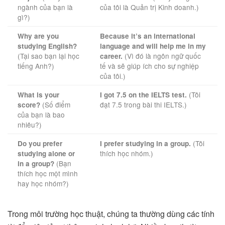
ngành của bạn là
của tôi là Quản trị Kinh doanh.)
gì?)
Why are you
Because it’s an international
studying English?
language and will help me in my
(Tại sao bạn lại học
(Vì đó là ngôn ngữ quốc
career.
tiếng Anh?)
tế và sẽ giúp ích cho sự nghiệp
của tôi.)
(Tôi
What is your
I got 7.5 on the IELTS test.
(Số điểm
đạt 7.5 trong bài thi IELTS.)
score?
của bạn là bao
nhiêu?)
(Tôi
Do you prefer
I prefer studying in a group.
thích học nhóm.)
studying alone or
(Bạn
in a group?
thích học một mình
hay học nhóm?)
Trong môi trường học thuật, chúng ta thường dùng các tính