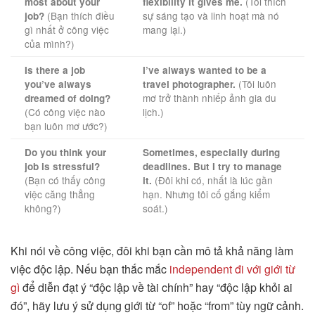
(Tôi thích
most about your
flexibility it gives me.
(Bạn thích điều
sự sáng tạo và linh hoạt mà nó
job?
gì nhất ở công việc
mang lại.)
của mình?)
Is there a job
I’ve always wanted to be a
(Tôi luôn
you’ve always
travel photographer.
mơ trở thành nhiếp ảnh gia du
dreamed of doing?
(Có công việc nào
lịch.)
bạn luôn mơ ước?)
Do you think your
Sometimes, especially during
job is stressful?
deadlines. But I try to manage
(Bạn có thấy công
(Đôi khi có, nhất là lúc gần
it.
việc căng thẳng
hạn. Nhưng tôi cố gắng kiểm
không?)
soát.)
Khi nói về công việc, đôi khi bạn cần mô tả khả năng làm
việc độc lập. Nếu bạn thắc mắc
independent đi với giới từ
gì
để diễn đạt ý “độc lập về tài chính” hay “độc lập khỏi ai
đó”, hãy lưu ý sử dụng giới từ “of” hoặc “from” tùy ngữ cảnh.