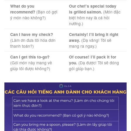
What do you
Our chef’s special today
(Bạn có gợi
(Món đặc
recommend?
is grilled salmon.
ý món nào không?)
biệt hôm nay là cá hồi
nướng.)
Can I have my check?
Certainly! I’ll bring it right
(Làm ơn đưa tôi hóa đơn
(Dạ vâng! Tôi sẽ
away.
thanh toán?)
mang ra ngay.)
Can I get this to-go?
Of course! I’ll pack it for
(Gói món này mang về
(Dạ được! Tôi sẽ đóng
you.
giúp tôi được không?)
gói giúp bạn.)