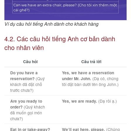
Ví dụ câu hỏi tiếng Anh dành cho khách hàng
4.2. Các câu hỏi tiếng Anh cơ bản dành
cho nhân viên
Câu hỏi
Câu trả lời
Do you have a
Yes, we have a reservation
(Quý
(Dạ có, chúng
reservation?
under Mr. John.
khách đã đặt chỗ
tôi đặt bàn dưới tên ông John.)
trước chưa?)
(Dạ rồi ạ.)
Are you ready to
Yes, we are ready.
(Quý khách
order?
đã muốn gọi món
chưa?)
(Chúng
Eat in or take-away?
We’ll eat here, please.