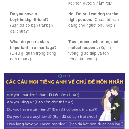
kết hôn được 5 năm rồi.)
Do you have a
No, I’m still waiting for the
(Chưa, tôi vẫn
boyfriend/girlfriend?
right person.
(Bạn đã có bạn trai/bạn
đang chờ người phù hợp.)
gái chưa?)
What do you think is
Trust, communication, and
(Sự tin
important in a marriage?
mutual respect.
(Điều gì quan trọng trong
tưởng, giao tiếp và tôn
hôn nhân?)
trọng lẫn nhau.)