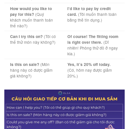
How would you like to
I’d like to pay by credit
(Quý
(Tôi muốn thanh toán
pay for this?
card.
khách muốn thanh toán
bằng thẻ tín dụng.)
thế nào?)
(Tôi có
Can I try this on?
Of course! The fitting room
thể thử món này không?)
(Dĩ
is right over there.
nhiên! Phòng thử đồ ở ngay
kia.)
(Món
Is this on sale?
Yes, it’s 20% off today.
hàng này có được giảm
(Có, hôm nay được giảm
giá không?)
20%.)