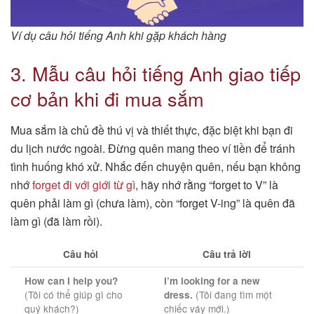
Ví dụ câu hỏi tiếng Anh khi gặp khách hàng
3. Mẫu câu hỏi tiếng Anh giao tiếp
cơ bản khi đi mua sắm
Mua sắm là chủ đề thú vị và thiết thực, đặc biệt khi bạn đi
du lịch nước ngoài. Đừng quên mang theo ví tiền để tránh
tình huống khó xử. Nhắc đến chuyện quên, nếu bạn không
nhớ
forget đi với giới từ gì
, hãy nhớ rằng “forget to V” là
quên phải làm gì (chưa làm), còn “forget V-ing” là quên đã
làm gì (đã làm rồi).
Câu hỏi
Câu trả lời
How can I help you?
I’m looking for a new
(Tôi có thể giúp gì cho
(Tôi đang tìm một
dress.
quý khách?)
chiếc váy mới.)