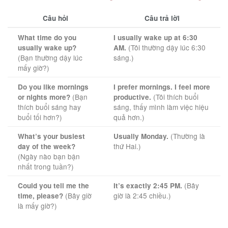
Câu hỏi
Câu trả lời
What time do you
I usually wake up at 6:30
(Tôi thường dậy lúc 6:30
usually wake up?
AM.
(Bạn thường dậy lúc
sáng.)
mấy giờ?)
Do you like mornings
I prefer mornings. I feel more
(Bạn
(Tôi thích buổi
or nights more?
productive.
thích buổi sáng hay
sáng, thấy mình làm việc hiệu
buổi tối hơn?)
quả hơn.)
(Thường là
What’s your busiest
Usually Monday.
thứ Hai.)
day of the week?
(Ngày nào bạn bận
nhất trong tuần?)
(Bây
Could you tell me the
It’s exactly 2:45 PM.
(Bây giờ
giờ là 2:45 chiều.)
time, please?
là mấy giờ?)