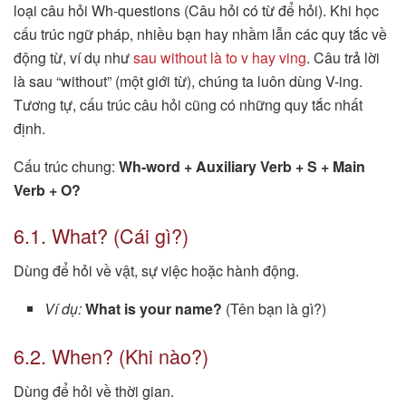
loại câu hỏi Wh-questions (Câu hỏi có từ để hỏi). Khi học
cấu trúc ngữ pháp, nhiều bạn hay nhầm lẫn các quy tắc về
động từ, ví dụ như
sau without là to v hay ving
. Câu trả lời
là sau “without” (một giới từ), chúng ta luôn dùng V-ing.
Tương tự, cấu trúc câu hỏi cũng có những quy tắc nhất
định.
Cấu trúc chung:
Wh-word + Auxiliary Verb + S + Main
Verb + O?
6.1. What? (Cái gì?)
Dùng để hỏi về vật, sự việc hoặc hành động.
Ví dụ:
What is your name?
(Tên bạn là gì?)
6.2. When? (Khi nào?)
Dùng để hỏi về thời gian.