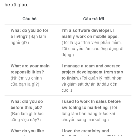
hệ xã giao.
Câu hỏi
Câu trả lời
What do you do for
I’m a software developer. I
(Bạn làm
a living?
mainly work on mobile apps.
nghề gì?)
(Tôi là lập trình viên phần mềm.
Tôi chủ yếu làm các ứng dụng di
động.)
What are your main
I manage a team and oversee
responsibilities?
project development from start
(Nhiệm vụ chính
(Tôi quản lý một nhóm
to finish.
của bạn là gì?)
và giám sát dự án từ đầu đến
cuối.)
What did you do
I used to work in sales before
(Tôi
before this job?
switching to marketing.
(Bạn làm gì trước
từng làm bán hàng trước khi
công việc này?)
chuyển sang marketing.)
What do you like
I love the creativity and