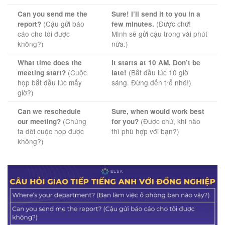
Can you send me the
Sure! I’ll send it to you in a
(Cậu gửi báo
(Được chứ!
report?
few minutes.
cáo cho tôi được
Mình sẽ gửi cậu trong vài phút
không?)
nữa.)
What time does the
It starts at 10 AM. Don’t be
(Cuộc
(Bắt đầu lúc 10 giờ
meeting start?
late!
họp bắt đầu lúc mấy
sáng. Đừng đến trễ nhé!)
giờ?)
Can we reschedule
Sure, when would work best
(Chúng
(Được chứ, khi nào
our meeting?
for you?
ta dời cuộc họp được
thì phù hợp với bạn?)
không?)