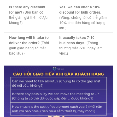
Is there any discount
Yes, we can offer a 10%
(Bên bạn có
for me?
discount for bulk orders.
thể giảm giá thêm được
(Vâng, chúng tôi có thể giảm
không?)
10% cho đơn hàng số lượng
lớn.)
How long will it take to
It usually takes 7-10
(Thời
(Thông
deliver the order?
business days.
gian giao hàng sẽ mất
thường mất 7-10 ngày làm
bao lâu?)
việc.)