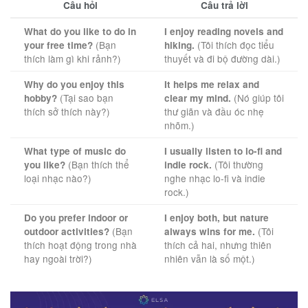
Câu hỏi
Câu trả lời
What do you like to do in
I enjoy reading novels and
(Bạn
(Tôi thích đọc tiểu
your free time?
hiking.
thích làm gì khi rảnh?)
thuyết và đi bộ đường dài.)
Why do you enjoy this
It helps me relax and
(Tại sao bạn
(Nó giúp tôi
hobby?
clear my mind.
thích sở thích này?)
thư giãn và đầu óc nhẹ
nhõm.)
What type of music do
I usually listen to lo-fi and
(Bạn thích thể
(Tôi thường
you like?
indie rock.
loại nhạc nào?)
nghe nhạc lo-fi và indie
rock.)
Do you prefer indoor or
I enjoy both, but nature
(Bạn
(Tôi
outdoor activities?
always wins for me.
thích hoạt động trong nhà
thích cả hai, nhưng thiên
hay ngoài trời?)
nhiên vẫn là số một.)