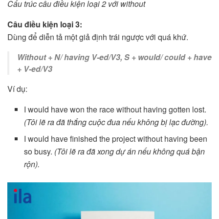
Cấu trúc câu điều kiện loại 2 với without
Câu điều kiện loại 3:
Dùng để diễn tả một giả định trái ngược với quá khứ.
Without + N/ having V-ed/V3, S + would/ could + have
+ V-ed/V3
Ví dụ:
I would have won the race without having gotten lost.
(Tôi lẽ ra đã thắng cuộc đua nếu không bị lạc đường).
I would have finished the project without having been
so busy.
(Tôi lẽ ra đã xong dự án nếu không quá bận
rộn).