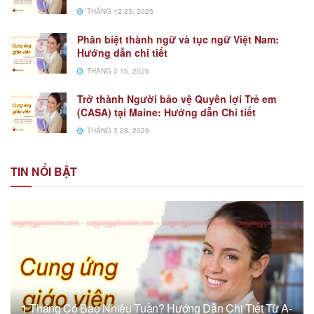
THÁNG 12 23, 2025
Phân biệt thành ngữ và tục ngữ Việt Nam:
Hướng dẫn chi tiết
THÁNG 3 15, 2026
Trở thành Người bảo vệ Quyền lợi Trẻ em
(CASA) tại Maine: Hướng dẫn Chi tiết
THÁNG 3 28, 2026
TIN NỔI BẬT
1 Tháng Có Bao Nhiêu Tuần? Hướng Dẫn Chi Tiết Từ A-