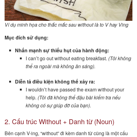
Ví dụ minh họa cho thắc mắc sau without là to V hay Ving
Mục đích sử dụng:
Nhấn mạnh sự thiếu hụt của hành động:
I can’t go out without eating breakfast.
(Tôi không
thể ra ngoài mà không ăn sáng).
Diễn tả điều kiện không thể xảy ra:
I wouldn’t have passed the exam without your
help.
(Tôi đã không thể đậu bài kiểm tra nếu
không có sự giúp đỡ của bạn).
2. Cấu trúc Without + Danh từ (Noun)
Bên cạnh V-ing, “without” đi kèm danh từ cũng là một cấu