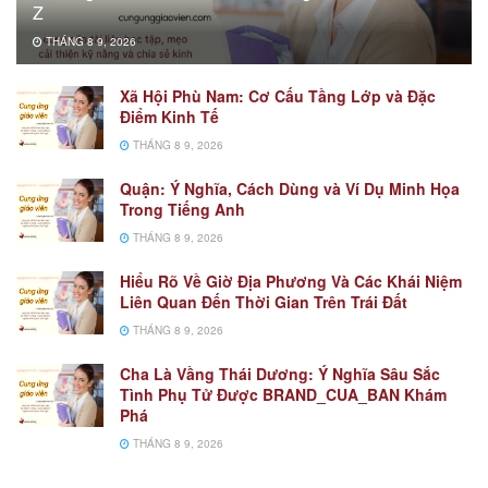
Z
THÁNG 8 9, 2026
Xã Hội Phù Nam: Cơ Cấu Tầng Lớp và Đặc
Điểm Kinh Tế
THÁNG 8 9, 2026
Quận: Ý Nghĩa, Cách Dùng và Ví Dụ Minh Họa
Trong Tiếng Anh
THÁNG 8 9, 2026
Hiểu Rõ Về Giờ Địa Phương Và Các Khái Niệm
Liên Quan Đến Thời Gian Trên Trái Đất
THÁNG 8 9, 2026
Cha Là Vầng Thái Dương: Ý Nghĩa Sâu Sắc
Tình Phụ Tử Được BRAND_CUA_BAN Khám
Phá
THÁNG 8 9, 2026