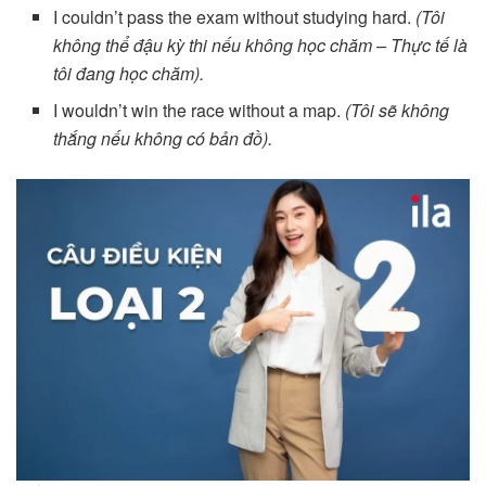
I couldn’t pass the exam without studying hard.
(Tôi
không thể đậu kỳ thi nếu không học chăm – Thực tế là
tôi đang học chăm).
I wouldn’t win the race without a map.
(Tôi sẽ không
thắng nếu không có bản đồ).