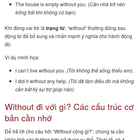
The house is empty without you.
(Căn nhà trở nên
trống trải khi không có bạn).
Khi đóng vai trò là
trạng từ
, “without” thường đứng sau
động từ để bổ sung và nhấn mạnh ý nghĩa cho hành động
đó.
Ví dụ minh họa:
I can’t live without you.
(Tôi không thể sống thiếu em).
I did it without any help.
(Tôi đã làm điều đó mà không
cần bất kỳ sự trợ giúp nào).
Without đi với gì? Các cấu trúc cơ
bản cần nhớ
Để trả lời cho câu hỏi “Without cộng gì?”, chúng ta cần
phân tích các trường hợp sử dụng cụ thể. Thực tế, có 4