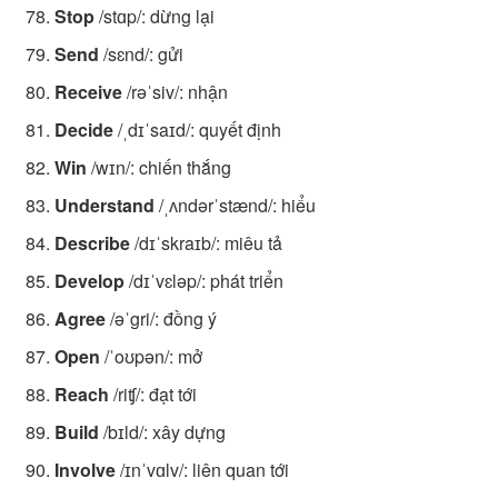
Stop
/stɑp/: dừng lại
Send
/sɛnd/: gửi
Receive
/rəˈsiv/: nhận
Decide
/ˌdɪˈsaɪd/: quyết định
Win
/wɪn/: chiến thắng
Understand
/ˌʌndərˈstænd/: hiểu
Describe
/dɪˈskraɪb/: miêu tả
Develop
/dɪˈvɛləp/: phát triển
Agree
/əˈgri/: đồng ý
Open
/ˈoʊpən/: mở
Reach
/riʧ/: đạt tới
Build
/bɪld/: xây dựng
Involve
/ɪnˈvɑlv/: liên quan tới