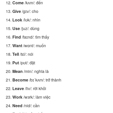
Come
/kʌm/: đến
Give
/gɪv/: cho
Look
/lʊk/: nhìn
Use
/juz/: dùng
Find
/faɪnd/: tìm thấy
Want
/wɑnt/: muốn
Tell
/tɛl/: nói
Put
/pʊt/: đặt
Mean
/min/: nghĩa là
Become
/bɪˈkʌm/: trở thành
Leave
/liv/: rời khỏi
Work
/wɜrk/: làm việc
Need
/nid/: cần