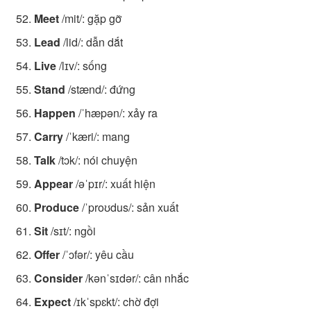
Meet
/mit/: gặp gỡ
Lead
/lid/: dẫn dắt
Live
/lɪv/: sống
Stand
/stænd/: đứng
Happen
/ˈhæpən/: xảy ra
Carry
/ˈkæri/: mang
Talk
/tɔk/: nói chuyện
Appear
/əˈpɪr/: xuất hiện
Produce
/ˈproʊdus/: sản xuất
Sit
/sɪt/: ngồi
Offer
/ˈɔfər/: yêu cầu
Consider
/kənˈsɪdər/: cân nhắc
Expect
/ɪkˈspɛkt/: chờ đợi