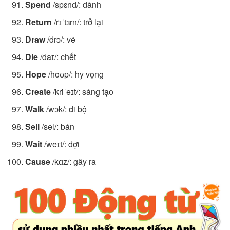
Spend
/spɛnd/: dành
Return
/rɪˈtɜrn/: trở lại
Draw
/drɔ/: vẽ
Die
/daɪ/: chết
Hope
/hoʊp/: hy vọng
Create
/kriˈeɪt/: sáng tạo
Walk
/wɔk/: đi bộ
Sell
/sel/: bán
Wait
/weɪt/: đợi
Cause
/kɑz/: gây ra