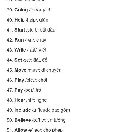
Going
/ˈgoʊɪŋ/: đi
Help
/hɛlp/: giúp
Start
/stɑrt/: bắt đầu
Run
/rʌn/: chạy
Write
/raɪt/: viết
Set
/sɛt/: đặt, để
Move
/muv/: di chuyển
Play
/pleɪ/: chơi
Pay
/peɪ/: trả
Hear
/hir/: nghe
Include
/ɪnˈklud/: bao gồm
Believe
/bɪˈliv/: tin tưởng
Allow
/əˈlaʊ/: cho phép