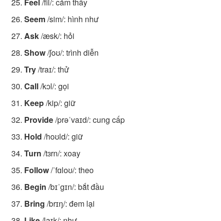
Feel
/fil/: cảm thấy
Seem
/sim/: hình như
Ask
/æsk/: hỏi
Show
/ʃoʊ/: trình diễn
Try
/traɪ/: thử
Call
/kɔl/: gọi
Keep
/kip/: giữ
Provide
/prəˈvaɪd/: cung cấp
Hold
/hoʊld/: giữ
Turn
/tɜrn/: xoay
Follow
/ˈfɑloʊ/: theo
Begin
/bɪˈgɪn/: bắt đầu
Bring
/brɪŋ/: đem lại
Like
/laɪk/: như