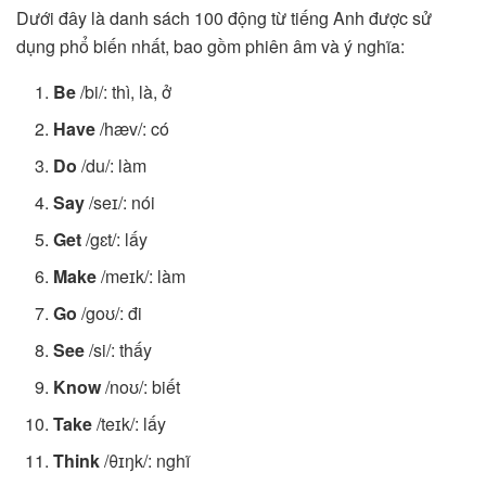
Dưới đây là danh sách 100 động từ tiếng Anh được sử
dụng phổ biến nhất, bao gồm phiên âm và ý nghĩa:
Be
/bi/: thì, là, ở
Have
/hæv/: có
Do
/du/: làm
Say
/seɪ/: nói
Get
/gɛt/: lấy
Make
/meɪk/: làm
Go
/goʊ/: đi
See
/si/: thấy
Know
/noʊ/: biết
Take
/teɪk/: lấy
Think
/θɪŋk/: nghĩ