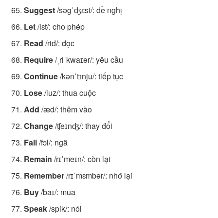
Suggest
/səgˈʤɛst/: đề nghị
Let
/lɛt/: cho phép
Read
/rid/: đọc
Require
/ˌriˈkwaɪər/: yêu cầu
Continue
/kənˈtɪnju/: tiếp tục
Lose
/luz/: thua cuộc
Add
/æd/: thêm vào
Change
/ʧeɪnʤ/: thay đổi
Fall
/fɔl/: ngã
Remain
/rɪˈmeɪn/: còn lại
Remember
/rɪˈmɛmbər/: nhớ lại
Buy
/baɪ/: mua
Speak
/spik/: nói