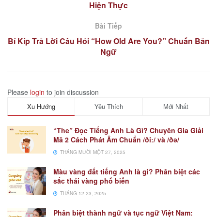
Hiện Thực
Bài Tiếp
Bí Kíp Trả Lời Câu Hỏi “How Old Are You?” Chuẩn Bản
Ngữ
Please
login
to join discussion
Xu Hướng
Yêu Thích
Mới Nhất
“The” Đọc Tiếng Anh Là Gì? Chuyên Gia Giải
Mã 2 Cách Phát Âm Chuẩn /ðiː/ và /ðə/
THÁNG MƯỜI MỘT 27, 2025
Màu vàng đất tiếng Anh là gì? Phân biệt các
sắc thái vàng phổ biến
THÁNG 12 23, 2025
Phân biệt thành ngữ và tục ngữ Việt Nam: