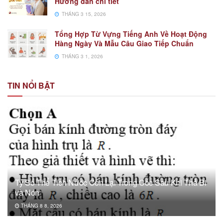
Hướng dẫn chi tiết
THÁNG 3 15, 2026
Tổng Hợp Từ Vựng Tiếng Anh Về Hoạt Động
Hàng Ngày Và Mẫu Câu Giao Tiếp Chuẩn
THÁNG 3 1, 2026
TIN NỔI BẬT
Tỷ Số Thể Tích Nước Còn Lại Trong Cốc Sau Khi Thả Bi
và Nón
THÁNG 8 8, 2026