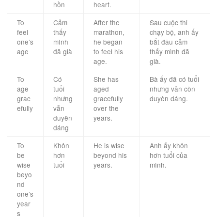
hồn
heart.
To
Cảm
After the
Sau cuộc thi
feel
thấy
marathon,
chạy bộ, anh ấy
one’s
mình
he began
bắt đầu cảm
age
đã già
to feel his
thấy mình đã
age.
già.
To
Có
She has
Bà ấy đã có tuổi
age
tuổi
aged
nhưng vẫn còn
grac
nhưng
gracefully
duyên dáng.
efully
vẫn
over the
duyên
years.
dáng
To
Khôn
He is wise
Anh ấy khôn
be
hơn
beyond his
hơn tuổi của
wise
tuổi
years.
mình.
beyo
nd
one’s
year
s