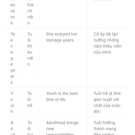
es
thà
ce
nh
nc
niê
e
n
Te
Tu
She enjoyed her
Cô ấy đã tận
e
ổi
teenage years.
hưởng những
n
thi
năm thiếu niên
a
ếu
của mình.
g
niê
e
n
ye
ar
s
Y
Tu
Youth is the best
Tuổi trẻ là thời
o
ổi
time of life.
gian tuyệt vời
ut
trẻ
nhất của cuộc
h
đời.
A
Tu
Adulthood brings
Tuổi trưởng
d
ổi
new
thành mang
ult
trư
responsibilities.
đến những