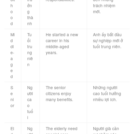
h
ởn
trách nhiệm
o
g
mới.
o
thà
d
nh
Mi
Tu
He started a new
Anh ấy bắt đầu
d
ổi
career in his
sự nghiệp mới ở
dl
tru
middle-aged
tuổi trung niên.
e-
ng
years.
a
niê
g
n
e
d
S
Ng
The senior
Những người
e
ười
citizens enjoy
cao tuổi hưởng
ni
ca
many benefits.
nhiều lợi ích.
or
o
tuổ
i
El
Ng
The elderly need
Người già cần