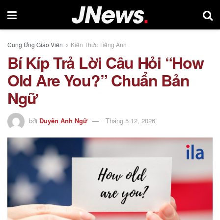
Cung Ứng Giáo Viên
Kiến Thức Tiếng Anh
Bí Kíp Trả Lời Câu Hỏi “How
Old Are You?” Chuẩn Bản
Ngữ
bởi
Duyên Anh Ngữ
Tháng 5 12, 2026