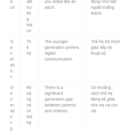
d
ười
you acted like an
động như một
ult
trư
adult.
người trưởng
ởn
thành.
g
thà
nh
G
Th
The younger
Thế hệ trẻ thích
e
ế
generation prefers
giao tiếp kỹ
n
hệ
digital
thuật số.
er
communication.
ati
o
n
G
Kh
There is a
Có khoảng
e
oả
significant
cách thế hệ
n
ng
generation gap
đáng kể giữa
er
cá
between parents
cha mẹ và con
ati
ch
and children.
cái.
o
thế
n
hệ
g