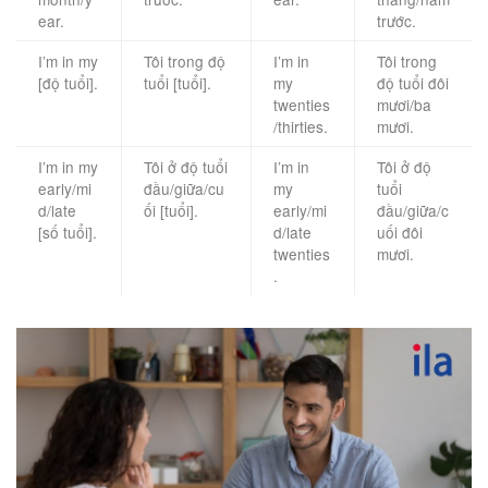
ear.
trước.
I’m in my
Tôi trong độ
I’m in
Tôi trong
[độ tuổi].
tuổi [tuổi].
my
độ tuổi đôi
twenties
mươi/ba
/thirties.
mươi.
I’m in my
Tôi ở độ tuổi
I’m in
Tôi ở độ
early/mi
đầu/giữa/cu
my
tuổi
d/late
ối [tuổi].
early/mi
đầu/giữa/c
[số tuổi].
d/late
uối đôi
twenties
mươi.
.