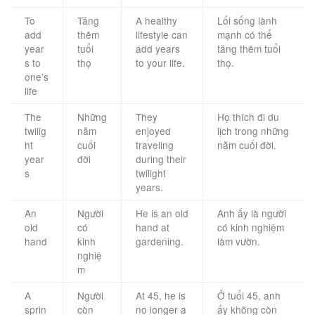
To
Tăng
A healthy
Lối sống lành
add
thêm
lifestyle can
mạnh có thể
year
tuổi
add years
tăng thêm tuổi
s to
thọ
to your life.
thọ.
one’s
life
The
Những
They
Họ thích đi du
twilig
năm
enjoyed
lịch trong những
ht
cuối
traveling
năm cuối đời.
year
đời
during their
s
twilight
years.
An
Người
He is an old
Anh ấy là người
old
có
hand at
có kinh nghiệm
hand
kinh
gardening.
làm vườn.
nghiệ
m
A
Người
At 45, he is
Ở tuổi 45, anh
sprin
còn
no longer a
ấy không còn