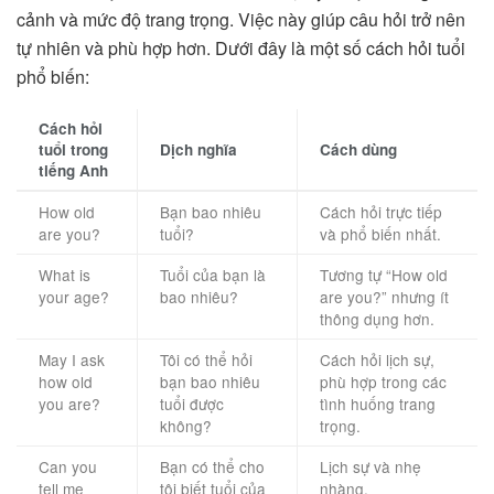
cảnh và mức độ trang trọng. Việc này giúp câu hỏi trở nên
tự nhiên và phù hợp hơn. Dưới đây là một số cách hỏi tuổi
phổ biến:
Cách hỏi
tuổi trong
Dịch nghĩa
Cách dùng
tiếng Anh
How old
Bạn bao nhiêu
Cách hỏi trực tiếp
are you?
tuổi?
và phổ biến nhất.
What is
Tuổi của bạn là
Tương tự “How old
your age?
bao nhiêu?
are you?” nhưng ít
thông dụng hơn.
May I ask
Tôi có thể hỏi
Cách hỏi lịch sự,
how old
bạn bao nhiêu
phù hợp trong các
you are?
tuổi được
tình huống trang
không?
trọng.
Can you
Bạn có thể cho
Lịch sự và nhẹ
tell me
tôi biết tuổi của
nhàng.