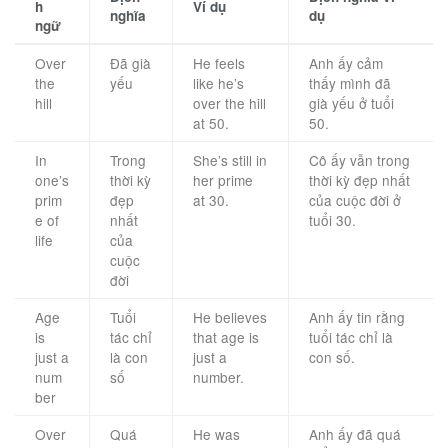
h
Ví dụ
nghĩa
dụ
ngữ
Over
Đã già
He feels
Anh ấy cảm
the
yếu
like he’s
thấy mình đã
hill
over the hill
già yếu ở tuổi
at 50.
50.
In
Trong
She’s still in
Cô ấy vẫn trong
one’s
thời kỳ
her prime
thời kỳ đẹp nhất
prim
đẹp
at 30.
của cuộc đời ở
e of
nhất
tuổi 30.
life
của
cuộc
đời
Age
Tuổi
He believes
Anh ấy tin rằng
is
tác chỉ
that age is
tuổi tác chỉ là
just a
là con
just a
con số.
num
số
number.
ber
Over
Quá
He was
Anh ấy đã quá