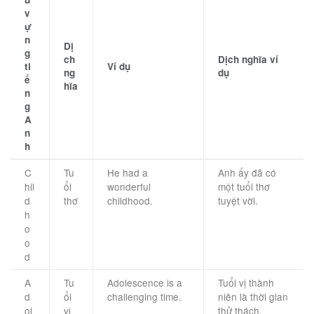
v
ự
n
Dị
g
ch
Dịch nghĩa ví
ti
Ví dụ
ng
dụ
ế
hĩa
n
g
A
n
h
C
Tu
He had a
Anh ấy đã có
hil
ổi
wonderful
một tuổi thơ
d
thơ
childhood.
tuyệt vời.
h
o
o
d
A
Tu
Adolescence is a
Tuổi vị thành
d
ổi
challenging time.
niên là thời gian
ol
vị
thử thách.