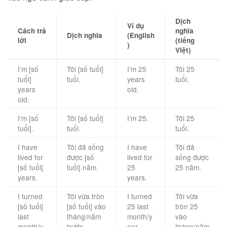
Dịch
Ví dụ
Cách trả
nghĩa
Dịch nghĩa
(English
lời
(tiếng
)
Việt)
I’m [số
Tôi [số tuổi]
I’m 25
Tôi 25
tuổi]
tuổi.
years
tuổi.
years
old.
old.
I’m [số
Tôi [số tuổi]
I’m 25.
Tôi 25
tuổi].
tuổi.
tuổi.
I have
Tôi đã sống
I have
Tôi đã
lived for
được [số
lived for
sống được
[số tuổi]
tuổi] năm.
25
25 năm.
years.
years.
I turned
Tôi vừa tròn
I turned
Tôi vừa
[số tuổi]
[số tuổi] vào
25 last
tròn 25
last
tháng/năm
month/y
vào
month/y
trước.
ear.
tháng/năm