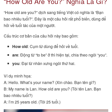
“How Old Are You?” Nghĩa Là Gì?
“How old are you?” dịch sang tiếng Việt có nghĩa là “Bạn
bao nhiêu tuổi?”. Đây là một câu hỏi rất phổ biến, dùng để
hỏi về tuổi tác của một người.
Cấu trúc cơ bản của câu hỏi này bao gồm:
How old
: Cụm từ dùng để hỏi về tuổi.
are
: Động từ “to be” ở thì hiện tại, chia theo ngôi “you”.
you
: Đại từ nhân xưng ngôi thứ hai.
Ví dụ minh họa:
A: Hello. What’s your name? (Xin chào. Bạn tên gì?)
B: My name is Lan. How old are you? (Tôi tên Lan. Bạn
bao nhiêu tuổi?)
A: I’m 25 years old. (Tôi 25 tuổi.)