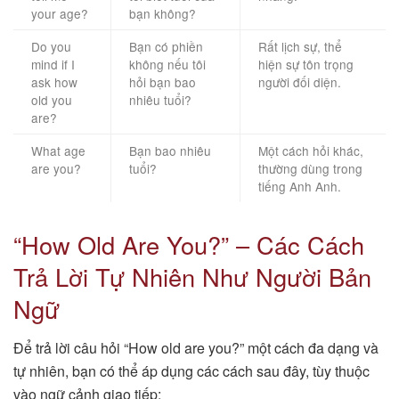
your age?
bạn không?
Do you
Bạn có phiền
Rất lịch sự, thể
mind if I
không nếu tôi
hiện sự tôn trọng
ask how
hỏi bạn bao
người đối diện.
old you
nhiêu tuổi?
are?
What age
Bạn bao nhiêu
Một cách hỏi khác,
are you?
tuổi?
thường dùng trong
tiếng Anh Anh.
“How Old Are You?” – Các Cách
Trả Lời Tự Nhiên Như Người Bản
Ngữ
Để trả lời câu hỏi “How old are you?” một cách đa dạng và
tự nhiên, bạn có thể áp dụng các cách sau đây, tùy thuộc
vào ngữ cảnh giao tiếp: