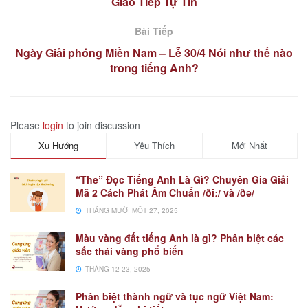
Giao Tiếp Tự Tin
Bài Tiếp
Ngày Giải phóng Miền Nam – Lễ 30/4 Nói như thế nào
trong tiếng Anh?
Please
login
to join discussion
Xu Hướng
Yêu Thích
Mới Nhất
“The” Đọc Tiếng Anh Là Gì? Chuyên Gia Giải
Mã 2 Cách Phát Âm Chuẩn /ðiː/ và /ðə/
THÁNG MƯỜI MỘT 27, 2025
Màu vàng đất tiếng Anh là gì? Phân biệt các
sắc thái vàng phổ biến
THÁNG 12 23, 2025
Phân biệt thành ngữ và tục ngữ Việt Nam: