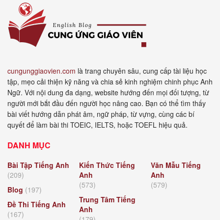
cungunggiaovien.com
là trang chuyên sâu, cung cấp tài liệu học
tập, mẹo cải thiện kỹ năng và chia sẻ kinh nghiệm chinh phục Anh
Ngữ. Với nội dung đa dạng, website hướng đến mọi đối tượng, từ
người mới bắt đầu đến người học nâng cao. Bạn có thể tìm thấy
bài viết hướng dẫn phát âm, ngữ pháp, từ vựng, cùng các bí
quyết để làm bài thi TOEIC, IELTS, hoặc TOEFL hiệu quả.
DANH MỤC
Bài Tập Tiếng Anh
Kiến Thức Tiếng
Văn Mẫu Tiếng
(209)
Anh
Anh
(573)
(579)
Blog
(197)
Trung Tâm Tiếng
Đề Thi Tiếng Anh
Anh
(167)
(179)