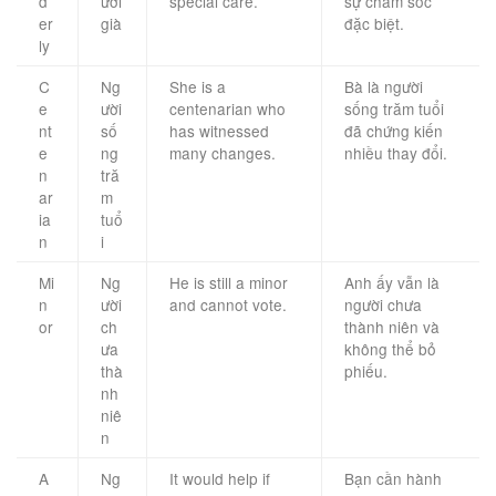
d
ười
special care.
sự chăm sóc
er
già
đặc biệt.
ly
C
Ng
She is a
Bà là người
e
ười
centenarian who
sống trăm tuổi
nt
số
has witnessed
đã chứng kiến
e
ng
many changes.
nhiều thay đổi.
n
tră
ar
m
ia
tuổ
n
i
Mi
Ng
He is still a minor
Anh ấy vẫn là
n
ười
and cannot vote.
người chưa
or
ch
thành niên và
ưa
không thể bỏ
thà
phiếu.
nh
niê
n
A
Ng
It would help if
Bạn cần hành