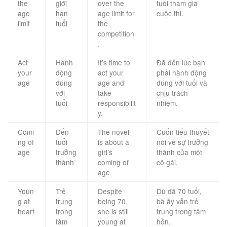
the
giới
over the
tuổi tham gia
age
hạn
age limit for
cuộc thi.
limit
tuổi
the
competition
.
Act
Hành
It’s time to
Đã đến lúc bạn
your
động
act your
phải hành động
age
đúng
age and
đúng với tuổi và
với
take
chịu trách
tuổi
responsibilit
nhiệm.
y.
Comi
Đến
The novel
Cuốn tiểu thuyết
ng of
tuổi
is about a
nói về sự trưởng
age
trưởng
girl’s
thành của một
thành
coming of
cô gái.
age.
Youn
Trẻ
Despite
Dù đã 70 tuổi,
g at
trung
being 70,
bà ấy vẫn trẻ
heart
trong
she is still
trung trong tâm
tâm
young at
hồn.