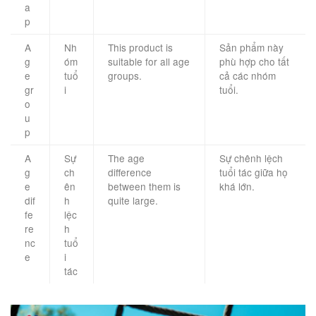
a
p
A
Nh
This product is
Sản phẩm này
g
óm
suitable for all age
phù hợp cho tất
e
tuổ
groups.
cả các nhóm
gr
i
tuổi.
o
u
p
A
Sự
The age
Sự chênh lệch
g
ch
difference
tuổi tác giữa họ
e
ên
between them is
khá lớn.
dif
h
quite large.
fe
lệc
re
h
nc
tuổ
e
i
tác