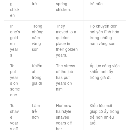
g
trẻ
spring
trẻ nữa.
chick
chicken.
en
In
Trong
They
Họ chuyển đến
one’s
những
moved to a
nơi yên tĩnh hơn
gold
năm
quieter
trong những
en
vàng
place in
năm vàng son.
year
son
their golden
s
years.
To
Khiến
The stress
Áp lực công việc
put
ai
of the job
khiến anh ấy
year
trông
has put
trông già đi.
s on
già đi
years on
some
him.
one
To
Làm
Her new
Kiểu tóc mới
shav
trẻ
hairstyle
giúp cô ấy trông
e
hơn
shaves
trẻ hơn nhiều
year
years off
tuổi.
s off
her