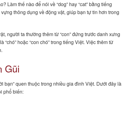
ào? Làm thế nào để nói về “dog” hay “cat” bằng tiếng
 vựng thông dụng về động vật, giúp bạn tự tin hơn trong
 vật, người ta thường thêm từ “con” đứng trước danh xưng
là “chó” hoặc “con chó” trong tiếng Việt. Việc thêm từ
n.
n Gũi
ời bạn” quen thuộc trong nhiều gia đình Việt. Dưới đây là
ôi phổ biến: