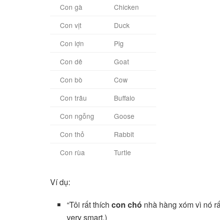
Con gà
Chicken
Con vịt
Duck
Con lợn
Pig
Con dê
Goat
Con bò
Cow
Con trâu
Buffalo
Con ngỗng
Goose
Con thỏ
Rabbit
Con rùa
Turtle
Ví dụ:
“Tôi rất thích
con chó
nhà hàng xóm vì nó rất
very smart.)