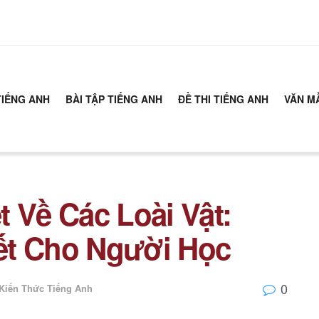
TIẾNG ANH
BÀI TẬP TIẾNG ANH
ĐỀ THI TIẾNG ANH
VĂN M
 Về Các Loài Vật:
ết Cho Người Học
0
Kiến Thức Tiếng Anh