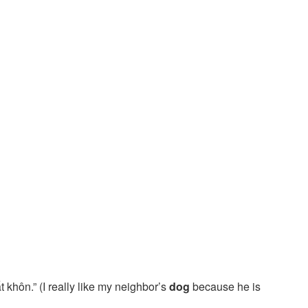
 khôn.” (I really like my neighbor’s
dog
because he is