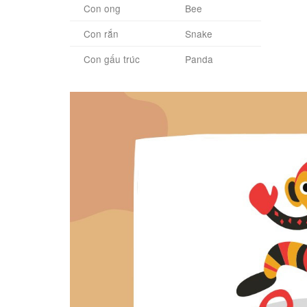
Con ong
Bee
Con rắn
Snake
Con gấu trúc
Panda