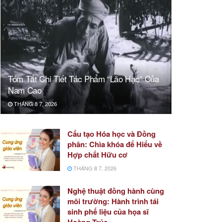
Tóm Tắt Chi Tiết Tác Phẩm “Lão Hạc” Của
Nam Cao
THÁNG 8 7, 2026
Cấu tạo Hóa học và Đồng
phân: Chìa khóa để Hiểu về
Hợp chất Hữu cơ
THÁNG 8 7, 2026
Nghệ thuật đồng hành cùng
môi trường: Hành trình tái
sinh phế liệu của họa sĩ
Hoàng Trúc