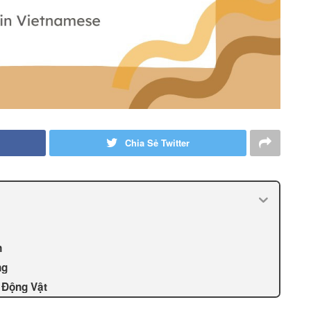
Chia Sẻ Twitter
n
ng
 Động Vật