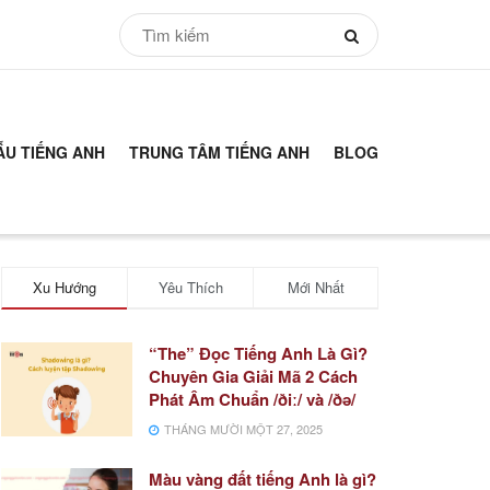
ẪU TIẾNG ANH
TRUNG TÂM TIẾNG ANH
BLOG
Xu Hướng
Yêu Thích
Mới Nhất
“The” Đọc Tiếng Anh Là Gì?
Chuyên Gia Giải Mã 2 Cách
Phát Âm Chuẩn /ðiː/ và /ðə/
THÁNG MƯỜI MỘT 27, 2025
Màu vàng đất tiếng Anh là gì?