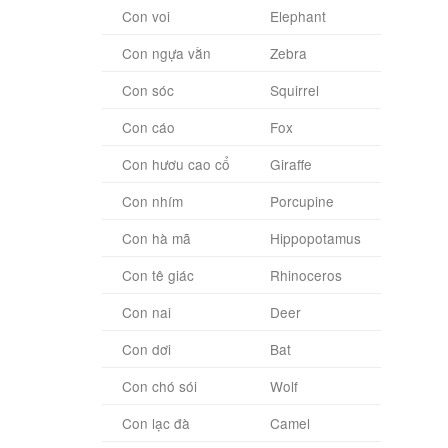
Con voi
Elephant
Con ngựa vằn
Zebra
Con sóc
Squirrel
Con cáo
Fox
Con hươu cao cổ
Giraffe
Con nhím
Porcupine
Con hà mã
Hippopotamus
Con tê giác
Rhinoceros
Con nai
Deer
Con dơi
Bat
Con chó sói
Wolf
Con lạc đà
Camel