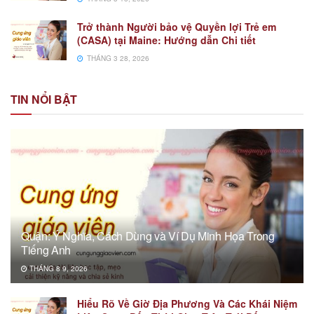
Trở thành Người bảo vệ Quyền lợi Trẻ em
(CASA) tại Maine: Hướng dẫn Chi tiết
THÁNG 3 28, 2026
TIN NỔI BẬT
Quận: Ý Nghĩa, Cách Dùng và Ví Dụ Minh Họa Trong
Tiếng Anh
THÁNG 8 9, 2026
Hiểu Rõ Về Giờ Địa Phương Và Các Khái Niệm