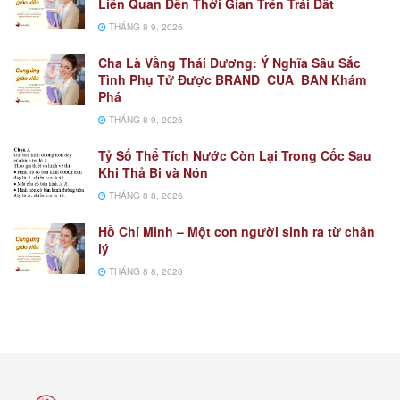
Liên Quan Đến Thời Gian Trên Trái Đất
THÁNG 8 9, 2026
Cha Là Vầng Thái Dương: Ý Nghĩa Sâu Sắc
Tình Phụ Tử Được BRAND_CUA_BAN Khám
Phá
THÁNG 8 9, 2026
Tỷ Số Thể Tích Nước Còn Lại Trong Cốc Sau
Khi Thả Bi và Nón
THÁNG 8 8, 2026
Hồ Chí Minh – Một con người sinh ra từ chân
lý
THÁNG 8 8, 2026