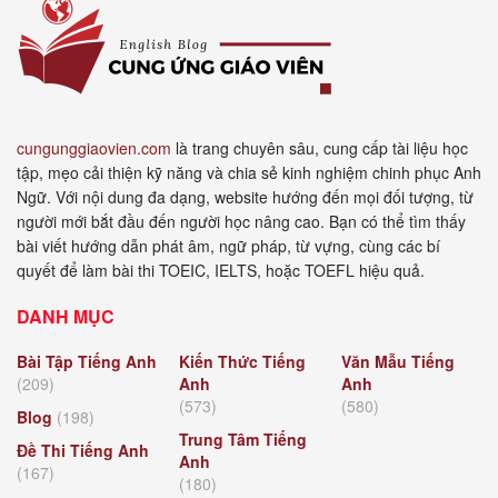
cungunggiaovien.com
là trang chuyên sâu, cung cấp tài liệu học
tập, mẹo cải thiện kỹ năng và chia sẻ kinh nghiệm chinh phục Anh
Ngữ. Với nội dung đa dạng, website hướng đến mọi đối tượng, từ
người mới bắt đầu đến người học nâng cao. Bạn có thể tìm thấy
bài viết hướng dẫn phát âm, ngữ pháp, từ vựng, cùng các bí
quyết để làm bài thi TOEIC, IELTS, hoặc TOEFL hiệu quả.
DANH MỤC
Bài Tập Tiếng Anh
Kiến Thức Tiếng
Văn Mẫu Tiếng
(209)
Anh
Anh
(573)
(580)
Blog
(198)
Trung Tâm Tiếng
Đề Thi Tiếng Anh
Anh
(167)
(180)