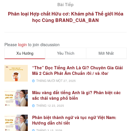
Bài Tiếp
Phân loại Hợp chất Hữu cơ: Khám phá Thế giới Hóa
học Cùng BRAND_CUA_BAN
Please
login
to join discussion
Xu Hướng
Yêu Thích
Mới Nhất
“The” Đọc Tiếng Anh Là Gì? Chuyên Gia Giải
Mã 2 Cách Phát Âm Chuẩn /ðiː/ và /ðə/
THÁNG MƯỜI MỘT 27, 2025
Màu vàng đất tiếng Anh là gì? Phân biệt các
sắc thái vàng phổ biến
THÁNG 12 23, 2025
Phân biệt thành ngữ và tục ngữ Việt Nam:
Hướng dẫn chi tiết
THÁNG 3 15, 2026