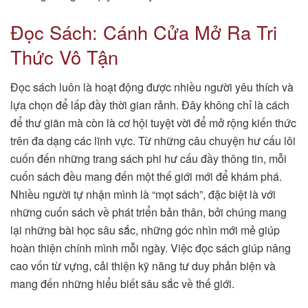
Đọc Sách: Cánh Cửa Mở Ra Tri
Thức Vô Tận
Đọc sách luôn là hoạt động được nhiều người yêu thích và
lựa chọn để lấp đầy thời gian rảnh. Đây không chỉ là cách
để thư giãn mà còn là cơ hội tuyệt vời để mở rộng kiến thức
trên đa dạng các lĩnh vực. Từ những câu chuyện hư cấu lôi
cuốn đến những trang sách phi hư cấu đầy thông tin, mỗi
cuốn sách đều mang đến một thế giới mới để khám phá.
Nhiều người tự nhận mình là “mọt sách”, đặc biệt là với
những cuốn sách về phát triển bản thân, bởi chúng mang
lại những bài học sâu sắc, những góc nhìn mới mẻ giúp
hoàn thiện chính mình mỗi ngày. Việc đọc sách giúp nâng
cao vốn từ vựng, cải thiện kỹ năng tư duy phản biện và
mang đến những hiểu biết sâu sắc về thế giới.