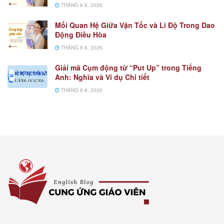
THÁNG 8 8, 2026
Mối Quan Hệ Giữa Vận Tốc và Li Độ Trong Dao
Động Điều Hòa
THÁNG 8 8, 2026
Giải mã Cụm động từ “Put Up” trong Tiếng
Anh: Nghĩa và Ví dụ Chi tiết
THÁNG 8 8, 2026