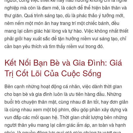
nghiệp mà còn là đam mê, là cách để thể hiện bản thân và
thư giãn. Quá trình sáng tạo, dù là phác thảo ý tưởng mới,
nêm nếm một món ăn hay trang trí một chiếc bánh, đều
mang lại cảm giác hài lòng và tự hào. Việc không nhất thiết
phải giỏi hay xuất sắc để tận hưởng niềm vui sáng tạo, chỉ
cần bạn yêu thích và tìm thấy niềm vui trong đó.
Kết Nối Bạn Bè và Gia Đình: Giá
Trị Cốt Lõi Của Cuộc Sống
Bên cạnh những hoạt động cá nhân, việc dành thời gian
cho bạn bè và gia đình luôn là ưu tiên hàng đầu. Những
buổi trò chuyện thân mật, cùng nhau đi ăn tối, hay đơn giản
là cùng nhau xem một bộ phim, đều góp phần xây dựng và
vun đắp các mối quan hệ. Thời gian chất lượng bên những
người thân yêu mang lại cảm giác ấm áp, an toàn và hạnh
phúc, là nguồn động lực quý giá giúp chúng ta vượt qua