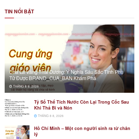
TIN NỔI BẬT
Cha Là Vầng Thái Dương: Ý Nghĩa Sâu Sắc Tình Phụ
Tử Được BRAND_CUA_BAN Khám Phá
THÁNG 8 9, 2026
Tỷ Số Thể Tích Nước Còn Lại Trong Cốc Sau
Khi Thả Bi và Nón
THÁNG 8 8, 2026
Hồ Chí Minh – Một con người sinh ra từ chân
lý