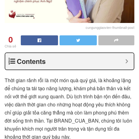
cungunggiaovien-thumbnail-post
0
Chia sẻ
Contents
Thời gian rảnh rỗi là một món quà quý giá, là khoảng lặng
để chúng ta tái tạo năng lượng, khám phá bản thân và kết
nối với thế giới xung quanh. Dù lịch trình bận rộn đến đâu,
việc dành thời gian cho những hoạt động yêu thích không
chỉ giúp giải tỏa căng thẳng mà còn làm phong phú thêm
đời sống tinh thần. Tại BRAND_CUA_BAN, chúng tôi luôn
khuyến khích mọi người trân trọng và tận dụng tối đa
khoảng thời gian quý báu này.