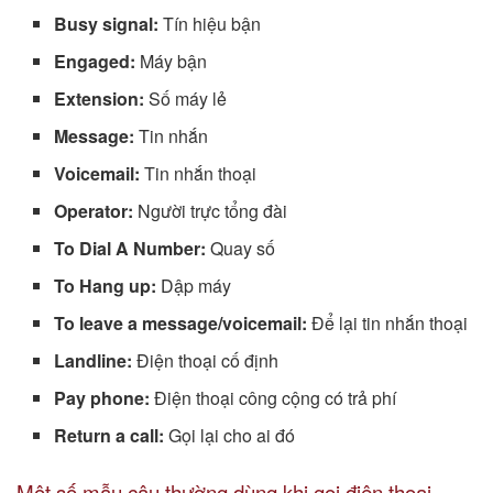
Busy signal:
Tín hiệu bận
Engaged:
Máy bận
Extension:
Số máy lẻ
Message:
Tin nhắn
Voicemail:
Tin nhắn thoại
Operator:
Người trực tổng đài
To Dial A Number:
Quay số
To Hang up:
Dập máy
To leave a message/voicemail:
Để lại tin nhắn thoại
Landline:
Điện thoại cố định
Pay phone:
Điện thoại công cộng có trả phí
Return a call:
Gọi lại cho ai đó
Một số mẫu câu thường dùng khi gọi điện thoại