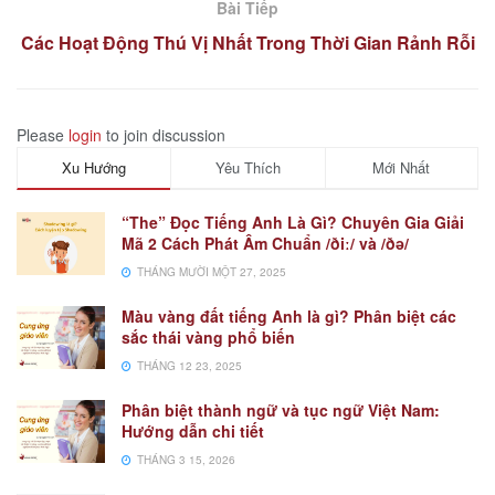
Bài Tiếp
Các Hoạt Động Thú Vị Nhất Trong Thời Gian Rảnh Rỗi
Please
login
to join discussion
Xu Hướng
Yêu Thích
Mới Nhất
“The” Đọc Tiếng Anh Là Gì? Chuyên Gia Giải
Mã 2 Cách Phát Âm Chuẩn /ðiː/ và /ðə/
THÁNG MƯỜI MỘT 27, 2025
Màu vàng đất tiếng Anh là gì? Phân biệt các
sắc thái vàng phổ biến
THÁNG 12 23, 2025
Phân biệt thành ngữ và tục ngữ Việt Nam:
Hướng dẫn chi tiết
THÁNG 3 15, 2026