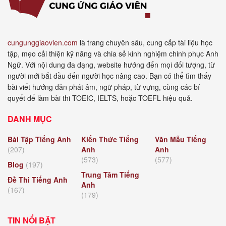
cungunggiaovien.com
là trang chuyên sâu, cung cấp tài liệu học
tập, mẹo cải thiện kỹ năng và chia sẻ kinh nghiệm chinh phục Anh
Ngữ. Với nội dung đa dạng, website hướng đến mọi đối tượng, từ
người mới bắt đầu đến người học nâng cao. Bạn có thể tìm thấy
bài viết hướng dẫn phát âm, ngữ pháp, từ vựng, cùng các bí
quyết để làm bài thi TOEIC, IELTS, hoặc TOEFL hiệu quả.
DANH MỤC
Bài Tập Tiếng Anh
Kiến Thức Tiếng
Văn Mẫu Tiếng
(207)
Anh
Anh
(573)
(577)
Blog
(197)
Trung Tâm Tiếng
Đề Thi Tiếng Anh
Anh
(167)
(179)
TIN NỔI BẬT