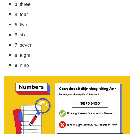
3: three
4: four
5: five
6: six
7: seven
8: eight
9: nine