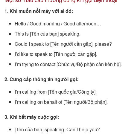
1. Khi muốn nối máy với ai đó:
Hello / Good morning / Good afternoon…
This is [Tên của bạn] speaking.
Could I speak to [Tên người cần gặp], please?
I’d like to speak to [Tên người cần gặp].
I’m trying to contact [Chức vụ/Bộ phận cần liên hệ].
2. Cung cấp thông tin người gọi:
I’m calling from [Tên quốc gia/Công ty].
I’m calling on behalf of [Tên người/Bộ phận].
3. Khi bắt máy cuộc gọi:
[Tên của bạn] speaking. Can I help you?