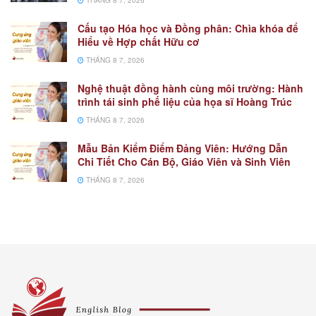
Cấu tạo Hóa học và Đồng phân: Chìa khóa để
Hiểu về Hợp chất Hữu cơ
THÁNG 8 7, 2026
Nghệ thuật đồng hành cùng môi trường: Hành
trình tái sinh phế liệu của họa sĩ Hoàng Trúc
THÁNG 8 7, 2026
Mẫu Bản Kiểm Điểm Đảng Viên: Hướng Dẫn
Chi Tiết Cho Cán Bộ, Giáo Viên và Sinh Viên
THÁNG 8 7, 2026