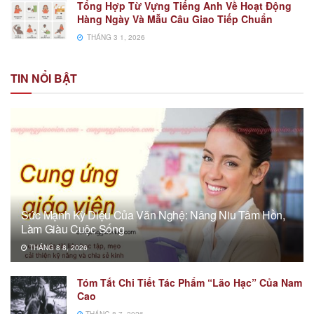
Tổng Hợp Từ Vựng Tiếng Anh Về Hoạt Động
Hàng Ngày Và Mẫu Câu Giao Tiếp Chuẩn
THÁNG 3 1, 2026
TIN NỔI BẬT
Sức Mạnh Kỳ Diệu Của Văn Nghệ: Nâng Niu Tâm Hồn,
Làm Giàu Cuộc Sống
THÁNG 8 8, 2026
Tóm Tắt Chi Tiết Tác Phẩm “Lão Hạc” Của Nam
Cao
THÁNG 8 7, 2026