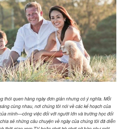
ững thói quen hàng ngày đơn giản nhưng có ý nghĩa. Mỗi
sáng cùng nhau, nơi chúng tôi nói về các kế hoạch của
của mình—công việc đối với người lớn và trường học đối
 để chia sẻ những câu chuyện về ngày của chúng tôi đã diễn
nh thời gian xem TV hoặc chơi trò chơi cờ bàn như một