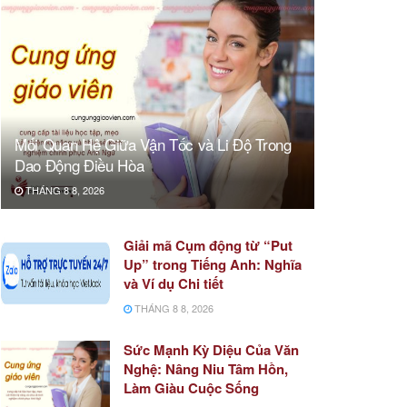
Mối Quan Hệ Giữa Vận Tốc và Li Độ Trong
Dao Động Điều Hòa
THÁNG 8 8, 2026
Giải mã Cụm động từ “Put
Up” trong Tiếng Anh: Nghĩa
và Ví dụ Chi tiết
THÁNG 8 8, 2026
Sức Mạnh Kỳ Diệu Của Văn
Nghệ: Nâng Niu Tâm Hồn,
Làm Giàu Cuộc Sống