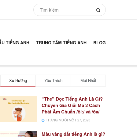
ẪU TIẾNG ANH
TRUNG TÂM TIẾNG ANH
BLOG
Xu Hướng
Yêu Thích
Mới Nhất
“The” Đọc Tiếng Anh Là Gì?
Chuyên Gia Giải Mã 2 Cách
Phát Âm Chuẩn /ðiː/ và /ðə/
THÁNG MƯỜI MỘT 27, 2025
Màu vàng đất tiếng Anh là gì?