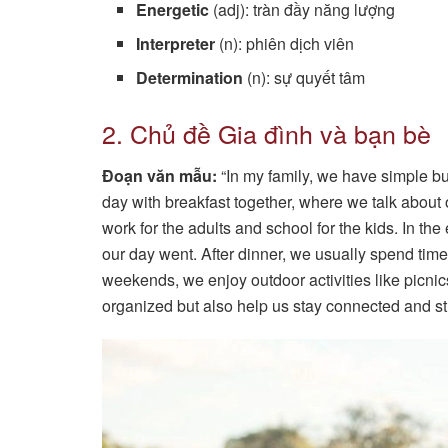
Energetic
(adj): tràn đầy năng lượng
Interpreter
(n): phiên dịch viên
Determination
(n): sự quyết tâm
2. Chủ đề Gia đình và bạn bè
Đoạn văn mẫu:
“In my family, we have simple bu
day with breakfast together, where we talk about 
work for the adults and school for the kids. In th
our day went. After dinner, we usually spend tim
weekends, we enjoy outdoor activities like picnics
organized but also help us stay connected and s