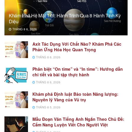
Khám Phá Hệ Mặt Trời: Hành Trình Qua 8 Hành Tinh Kỳ
Diệu
THÁNG 8 6, 2026
Axit Tác Dụng Với Chất Nào? Khám Phá Các
Phản Ứng Hóa Học Quan Trọng
THÁNG 8 6, 2026
Phân biệt “On time” và “In time”: Hướng dẫn
chi tiết và bài tập thực hành
THÁNG 8 6, 2026
Khám phá Định luật Bảo toàn Năng lượng:
Nguyên lý Vàng của Vũ trụ
THÁNG 8 5, 2026
Mẫu Đoạn Văn Tiếng Anh Ngắn Theo Chủ Đề:
Cẩm Nang Luyện Viết Cho Người Việt