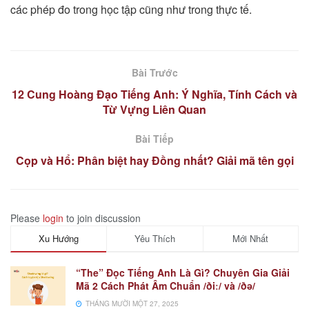
các phép đo trong học tập cũng như trong thực tế.
Bài Trước
12 Cung Hoàng Đạo Tiếng Anh: Ý Nghĩa, Tính Cách và
Từ Vựng Liên Quan
Bài Tiếp
Cọp và Hổ: Phân biệt hay Đồng nhất? Giải mã tên gọi
Please
login
to join discussion
Xu Hướng
Yêu Thích
Mới Nhất
“The” Đọc Tiếng Anh Là Gì? Chuyên Gia Giải
Mã 2 Cách Phát Âm Chuẩn /ðiː/ và /ðə/
THÁNG MƯỜI MỘT 27, 2025