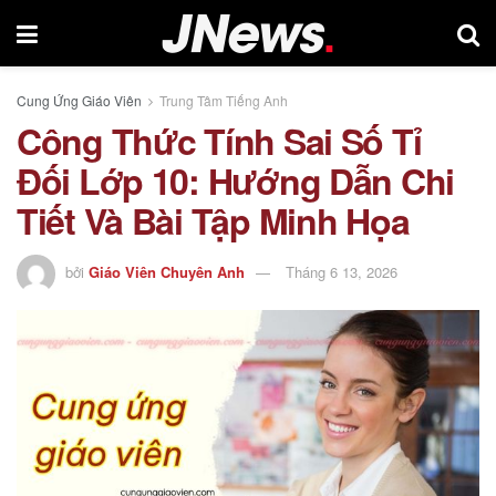
Cung Ứng Giáo Viên
Trung Tâm Tiếng Anh
Công Thức Tính Sai Số Tỉ
Đối Lớp 10: Hướng Dẫn Chi
Tiết Và Bài Tập Minh Họa
bởi
Giáo Viên Chuyên Anh
Tháng 6 13, 2026