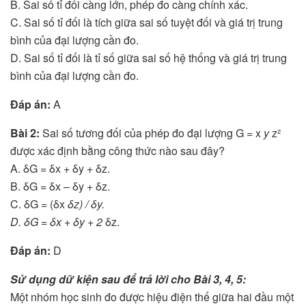
B. Sai số tỉ đối càng lớn, phép đo càng chính xác.
C. Sai số tỉ đối là tích giữa sai số tuyệt đối và giá trị trung
bình của đại lượng cần đo.
D. Sai số tỉ đối là tỉ số giữa sai số hệ thống và giá trị trung
bình của đại lượng cần đo.
Đáp án:
A
Bài 2:
Sai số tương đối của phép đo đại lượng G = x
y
z²
được xác định bằng công thức nào sau đây?
A. δG = δx + δy + δz.
B. δG = δx – δy + δz.
C. δG = (δx
δz) / δy.
D. δG = δx + δy + 2
δz.
Đáp án:
D
Sử dụng dữ kiện sau để trả lời cho Bài 3, 4, 5:
Một nhóm học sinh đo được hiệu điện thế giữa hai đầu một