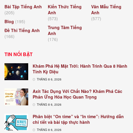
Bài Tập Tiếng Anh
Kiến Thức Tiếng
Văn Mẫu Tiếng
(205)
Anh
Anh
(573)
(577)
Blog
(195)
Trung Tâm Tiếng
Đề Thi Tiếng Anh
Anh
(166)
(176)
TIN NỔI BẬT
Khám Phá Hệ Mặt Trời: Hành Trình Qua 8 Hành
Tinh Kỳ Diệu
THÁNG 8 6, 2026
Axit Tác Dụng Với Chất Nào? Khám Phá Các
Phản Ứng Hóa Học Quan Trọng
THÁNG 8 6, 2026
Phân biệt “On time” và “In time”: Hướng dẫn
chi tiết và bài tập thực hành
THÁNG 8 6, 2026