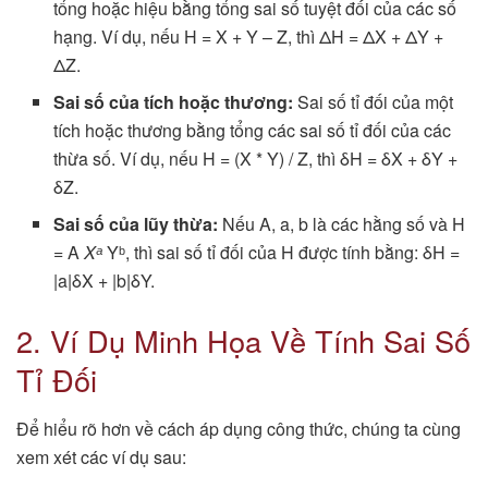
tổng hoặc hiệu bằng tổng sai số tuyệt đối của các số
hạng. Ví dụ, nếu H = X + Y – Z, thì ΔH = ΔX + ΔY +
ΔZ.
Sai số của tích hoặc thương:
Sai số tỉ đối của một
tích hoặc thương bằng tổng các sai số tỉ đối của các
thừa số. Ví dụ, nếu H = (X * Y) / Z, thì δH = δX + δY +
δZ.
Sai số của lũy thừa:
Nếu A, a, b là các hằng số và H
= A
Xᵃ
Yᵇ, thì sai số tỉ đối của H được tính bằng: δH =
|a|δX + |b|δY.
2. Ví Dụ Minh Họa Về Tính Sai Số
Tỉ Đối
Để hiểu rõ hơn về cách áp dụng công thức, chúng ta cùng
xem xét các ví dụ sau: