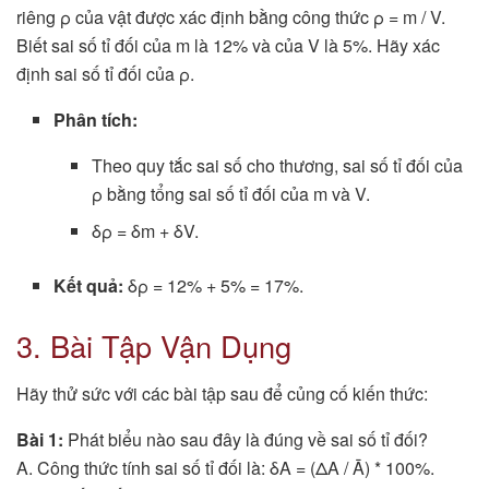
riêng ρ của vật được xác định bằng công thức ρ = m / V.
Biết sai số tỉ đối của m là 12% và của V là 5%. Hãy xác
định sai số tỉ đối của ρ.
Phân tích:
Theo quy tắc sai số cho thương, sai số tỉ đối của
ρ bằng tổng sai số tỉ đối của m và V.
δρ = δm + δV.
Kết quả:
δρ = 12% + 5% = 17%.
3. Bài Tập Vận Dụng
Hãy thử sức với các bài tập sau để củng cố kiến thức:
Bài 1:
Phát biểu nào sau đây là đúng về sai số tỉ đối?
A. Công thức tính sai số tỉ đối là: δA = (ΔA / Ā) * 100%.