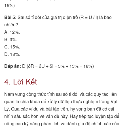
15%)
Bài 5:
Sai số tỉ đối của giá trị điện trở (R = U / I) là bao
nhiêu?
A. 12%.
B. 3%.
C. 15%.
D. 18%.
Đáp án:
D (δR = δU + δI = 3% + 15% = 18%)
4. Lời Kết
Nắm vững công thức tính sai số tỉ đối và các quy tắc liên
quan là chìa khóa để xử lý dữ liệu thực nghiệm trong Vật
Lý. Qua các ví dụ và bài tập trên, hy vọng bạn đã có cái
nhìn sâu sắc hơn về vấn đề này. Hãy tiếp tục luyện tập để
nâng cao kỹ năng phân tích và đánh giá độ chính xác của