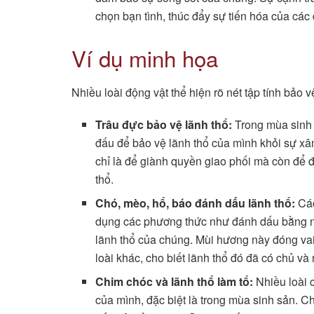
chọn bạn tình, thúc đẩy sự tiến hóa của các
Ví dụ minh họa
Nhiều loài động vật thể hiện rõ nét tập tính bảo 
Trâu đực bảo vệ lãnh thổ:
Trong mùa sinh 
đấu để bảo vệ lãnh thổ của mình khỏi sự x
chỉ là để giành quyền giao phối mà còn để 
thổ.
Chó, mèo, hổ, báo đánh dấu lãnh thổ:
Các
dụng các phương thức như đánh dấu bằng nướ
lãnh thổ của chúng. Mùi hương này đóng vai
loài khác, cho biết lãnh thổ đó đã có chủ 
Chim chóc và lãnh thổ làm tổ:
Nhiều loài c
của mình, đặc biệt là trong mùa sinh sản. 