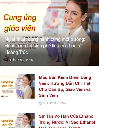
Nghệ thuật đồng hành cùng môi trường:
Hành trình tái sinh phế liệu của họa sĩ
Hoàng Trúc
THÁNG 8 7, 2026
Mẫu Bản Kiểm Điểm Đảng
Viên: Hướng Dẫn Chi Tiết
Cho Cán Bộ, Giáo Viên và
Sinh Viên
THÁNG 8 7, 2026
Sự Tan Vô Hạn Của Ethanol
Trong Nước: Vì Sao Ethanol
Hoà Tan Hoàn Toàn?