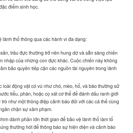
 đặc điểm sinh học.
vệ lãnh thổ thông qua các hành vi đa dạng:
sản, trâu đực thường trở nên hung dữ và sẵn sàng chiến
âm nhập của những con đực khác. Cuộc chiến này không
đảm bảo quyền tiếp cận các nguồn tài nguyên trong lãnh
 loài động vật có vú như chó, mèo, hổ, và báo thường sử
c tiểu, phân, hoặc cọ xát cơ thể để đánh dấu ranh giới
 trò như một thông điệp cảnh báo đối với các cá thể cùng
và ngăn chặn sự xâm phạm.
him dành phần lớn thời gian để bảo vệ lãnh thổ làm tổ
Chúng thường hót để thông báo sự hiện diện và cảnh báo