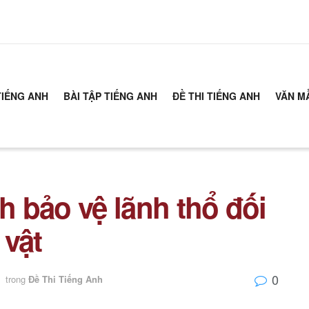
TIẾNG ANH
BÀI TẬP TIẾNG ANH
ĐỀ THI TIẾNG ANH
VĂN M
nh bảo vệ lãnh thổ đối
 vật
0
trong
Đề Thi Tiếng Anh