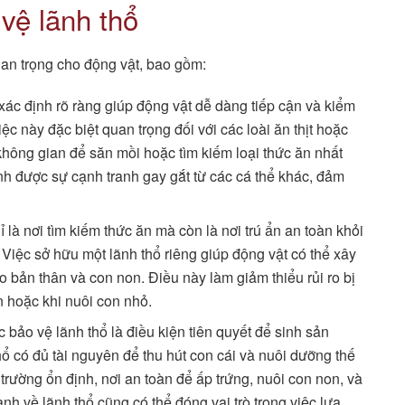
 vệ lãnh thổ
quan trọng cho động vật, bao gồm:
xác định rõ ràng giúp động vật dễ dàng tiếp cận và kiểm
ệc này đặc biệt quan trọng đối với các loài ăn thịt hoặc
 không gian để săn mồi hoặc tìm kiếm loại thức ăn nhất
ánh được sự cạnh tranh gay gắt từ các cá thể khác, đảm
 là nơi tìm kiếm thức ăn mà còn là nơi trú ẩn an toàn khỏi
 Việc sở hữu một lãnh thổ riêng giúp động vật có thể xây
o bản thân và con non. Điều này làm giảm thiểu rủi ro bị
ản hoặc khi nuôi con nhỏ.
c bảo vệ lãnh thổ là điều kiện tiên quyết để sinh sản
ổ có đủ tài nguyên để thu hút con cái và nuôi dưỡng thế
rường ổn định, nơi an toàn để ấp trứng, nuôi con non, và
h về lãnh thổ cũng có thể đóng vai trò trong việc lựa