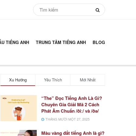
ẪU TIẾNG ANH
TRUNG TÂM TIẾNG ANH
BLOG
Xu Hướng
Yêu Thích
Mới Nhất
“The” Đọc Tiếng Anh Là Gì?
Chuyên Gia Giải Mã 2 Cách
Phát Âm Chuẩn /ðiː/ và /ðə/
THÁNG MƯỜI MỘT 27, 2025
Màu vàng đất tiếng Anh là gì?