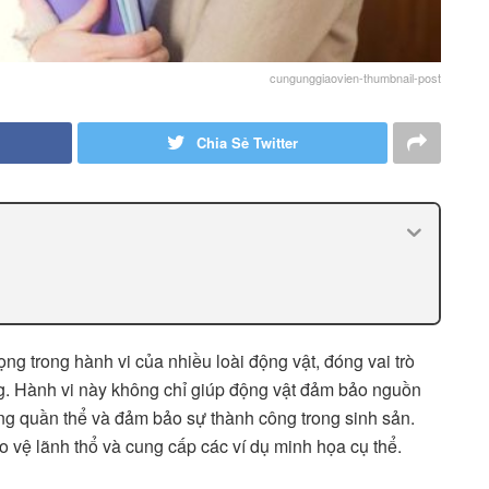
cungunggiaovien-thumbnail-post
Chia Sẻ Twitter
ọng trong hành vi của nhiều loài động vật, đóng vai trò
úng. Hành vi này không chỉ giúp động vật đảm bảo nguồn
rong quần thể và đảm bảo sự thành công trong sinh sản.
ảo vệ lãnh thổ và cung cấp các ví dụ minh họa cụ thể.