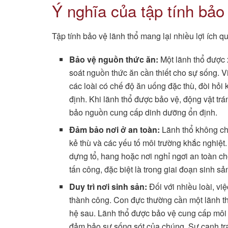
Ý nghĩa của tập tính bảo
Tập tính bảo vệ lãnh thổ mang lại nhiều lợi ích 
Bảo vệ nguồn thức ăn:
Một lãnh thổ được 
soát nguồn thức ăn cần thiết cho sự sống. Vi
các loài có chế độ ăn uống đặc thù, đòi hỏi
định. Khi lãnh thổ được bảo vệ, động vật tr
bảo nguồn cung cấp dinh dưỡng ổn định.
Đảm bảo nơi ở an toàn:
Lãnh thổ không chỉ
kẻ thù và các yếu tố môi trường khắc nghiệt.
dựng tổ, hang hoặc nơi nghỉ ngơi an toàn ch
tấn công, đặc biệt là trong giai đoạn sinh s
Duy trì nơi sinh sản:
Đối với nhiều loài, việ
thành công. Con đực thường cần một lãnh th
hệ sau. Lãnh thổ được bảo vệ cung cấp môi t
đảm bảo sự sống sót của chúng. Sự cạnh tran