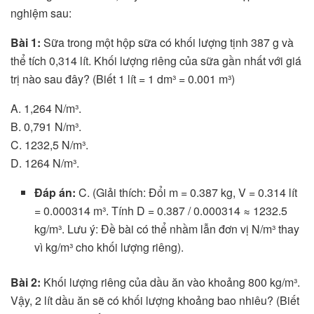
nghiệm sau:
Bài 1:
Sữa trong một hộp sữa có khối lượng tịnh 387 g và
thể tích 0,314 lít. Khối lượng riêng của sữa gần nhất với giá
trị nào sau đây? (Biết 1 lít = 1 dm³ = 0.001 m³)
A. 1,264 N/m³.
B. 0,791 N/m³.
C. 1232,5 N/m³.
D. 1264 N/m³.
Đáp án:
C. (Giải thích: Đổi m = 0.387 kg, V = 0.314 lít
= 0.000314 m³. Tính D = 0.387 / 0.000314 ≈ 1232.5
kg/m³. Lưu ý: Đề bài có thể nhầm lẫn đơn vị N/m³ thay
vì kg/m³ cho khối lượng riêng).
Bài 2:
Khối lượng riêng của dầu ăn vào khoảng 800 kg/m³.
Vậy, 2 lít dầu ăn sẽ có khối lượng khoảng bao nhiêu? (Biết