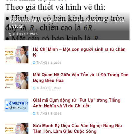
Tỷ Số Thể Tích Nước Còn Lại Trong Cốc Sau Khi Thả Bi
và Nón
THÁNG 8 8, 2026
Hồ Chí Minh – Một con người sinh ra từ chân
lý
THÁNG 8 8, 2026
Mối Quan Hệ Giữa Vận Tốc và Li Độ Trong Dao
Động Điều Hòa
THÁNG 8 8, 2026
Giải mã Cụm động từ “Put Up” trong Tiếng
Anh: Nghĩa và Ví dụ Chi tiết
THÁNG 8 8, 2026
Sức Mạnh Kỳ Diệu Của Văn Nghệ: Nâng Niu
Tâm Hồn, Làm Giàu Cuộc Sống