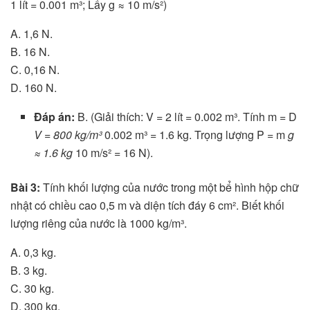
1 lít = 0.001 m³; Lấy g ≈ 10 m/s²)
A. 1,6 N.
B. 16 N.
C. 0,16 N.
D. 160 N.
Đáp án:
B. (Giải thích: V = 2 lít = 0.002 m³. Tính m = D
V = 800 kg/m³
0.002 m³ = 1.6 kg. Trọng lượng P = m
g
≈ 1.6 kg
10 m/s² = 16 N).
Bài 3:
Tính khối lượng của nước trong một bể hình hộp chữ
nhật có chiều cao 0,5 m và diện tích đáy 6 cm². Biết khối
lượng riêng của nước là 1000 kg/m³.
A. 0,3 kg.
B. 3 kg.
C. 30 kg.
D. 300 kg.