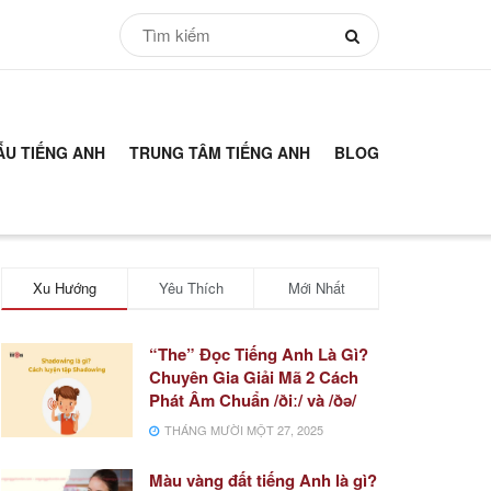
ẪU TIẾNG ANH
TRUNG TÂM TIẾNG ANH
BLOG
Xu Hướng
Yêu Thích
Mới Nhất
“The” Đọc Tiếng Anh Là Gì?
Chuyên Gia Giải Mã 2 Cách
Phát Âm Chuẩn /ðiː/ và /ðə/
THÁNG MƯỜI MỘT 27, 2025
Màu vàng đất tiếng Anh là gì?