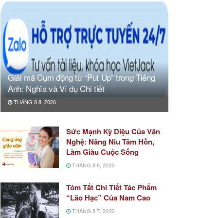
Giải mã Cụm động từ “Put Up” trong Tiếng
Anh: Nghĩa và Ví dụ Chi tiết
THÁNG 8 8, 2026
Sức Mạnh Kỳ Diệu Của Văn
Nghệ: Nâng Niu Tâm Hồn,
Làm Giàu Cuộc Sống
THÁNG 8 8, 2026
Tóm Tắt Chi Tiết Tác Phẩm
“Lão Hạc” Của Nam Cao
THÁNG 8 7, 2026