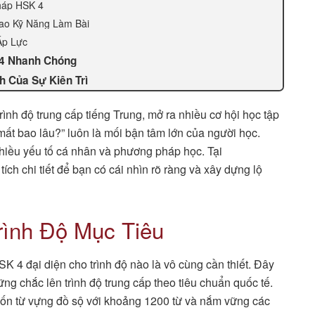
háp HSK 4
ao Kỹ Năng Làm Bài
Áp Lực
 4 Nhanh Chóng
h Của Sự Kiên Trì
rình độ trung cấp tiếng Trung, mở ra nhiều cơ hội học tập
ất bao lâu?” luôn là mối bận tâm lớn của người học.
hiều yếu tố cá nhân và phương pháp học. Tại
 chi tiết để bạn có cái nhìn rõ ràng và xây dựng lộ
rình Độ Mục Tiêu
HSK 4 đại diện cho trình độ nào là vô cùng cần thiết. Đây
g chắc lên trình độ trung cấp theo tiêu chuẩn quốc tế.
vốn từ vựng đồ sộ với khoảng 1200 từ và nắm vững các