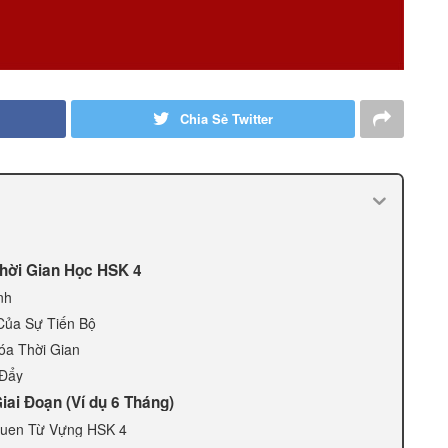
Chia Sẻ Twitter
hời Gian Học HSK 4
nh
Của Sự Tiến Bộ
óa Thời Gian
 Đẩy
iai Đoạn (Ví dụ 6 Tháng)
Quen Từ Vựng HSK 4