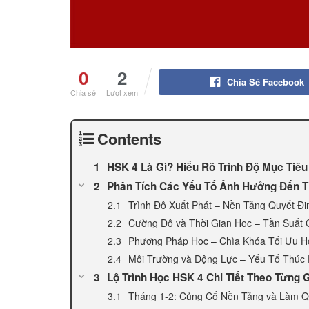
0
2
Chia Sẻ Facebook
Chia sẻ
Lượt xem
Contents
HSK 4 Là Gì? Hiểu Rõ Trình Độ Mục Tiêu
Phân Tích Các Yếu Tố Ảnh Hưởng Đến T
Trình Độ Xuất Phát – Nền Tảng Quyết Đị
Cường Độ và Thời Gian Học – Tần Suất 
Phương Pháp Học – Chìa Khóa Tối Ưu H
Môi Trường và Động Lực – Yếu Tố Thúc
Lộ Trình Học HSK 4 Chi Tiết Theo Từng G
Tháng 1-2: Củng Cố Nền Tảng và Làm 