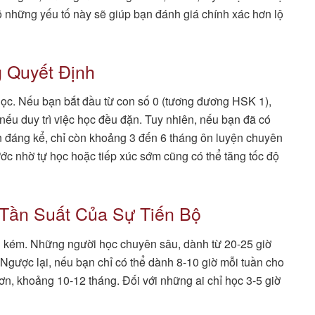
rõ những yếu tố này sẽ giúp bạn đánh giá chính xác hơn lộ
g Quyết Định
học. Nếu bạn bắt đầu từ con số 0 (tương đương HSK 1),
 nếu duy trì việc học đều đặn. Tuy nhiên, nếu bạn đã có
ắn đáng kể, chỉ còn khoảng 3 đến 6 tháng ôn luyện chuyên
ước nhờ tự học hoặc tiếp xúc sớm cũng có thể tăng tốc độ
 Tần Suất Của Sự Tiến Bộ
ng kém. Những người học chuyên sâu, dành từ 20-25 giờ
. Ngược lại, nếu bạn chỉ có thể dành 8-10 giờ mỗi tuần cho
hơn, khoảng 10-12 tháng. Đối với những ai chỉ học 3-5 giờ