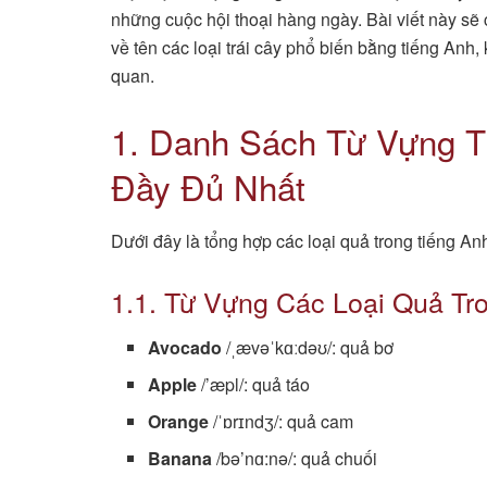
những cuộc hội thoại hàng ngày. Bài viết này sẽ 
về tên các loại trái cây phổ biến bằng tiếng Anh,
quan.
1. Danh Sách Từ Vựng T
Đầy Đủ Nhất
Dưới đây là tổng hợp các loại quả trong tiếng An
1.1. Từ Vựng Các Loại Quả T
Avocado
/ˌævəˈkɑːdəʊ/: quả bơ
Apple
/’æpl/: quả táo
Orange
/ˈɒrɪndʒ/: quả cam
Banana
/bə’nɑ:nə/: quả chuối