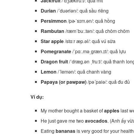
Jackfruit
/’dʒækfru:t/: quả mít
Durian
/´duəriən/: quả sầu riêng
Persimmon
/pɚˈsɪm.ən/: quả hồng
Rambutan
/ræmˈbuː.tən/: quả chôm chôm
Star apple
/stɑːr æp.əl/: quả vú sữa
Pomegranate
/ˈpɑː.məˌɡræn.ɪt/: quả lựu
Dragon fruit
/ˈdræɡ.ən ˌfruːt/: quả thanh lon
Lemon
/´lemən/: quả chanh vàng
Papaya (or pawpaw)
/pə´paiə/: quả đu đủ
Ví dụ:
My mother bought a basket of
apples
last w
He just gave me two
avocados
. (Anh ấy vừ
Eating
bananas
is very good for your health