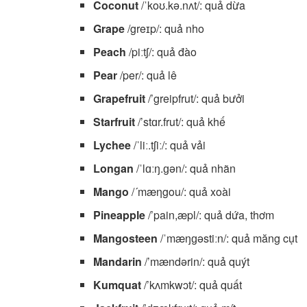
Coconut
/ˈkoʊ.kə.nʌt/: quả dừa
Grape
/greɪp/: quả nho
Peach
/piːtʃ/: quả đào
Pear
/per/: quả lê
Grapefruit
/’greipfrut/: quả bưởi
Starfruit
/’stɑr.frut/: quả khế
Lychee
/ˈliː.tʃiː/: quả vải
Longan
/ˈlɑːŋ.ɡən/: quả nhãn
Mango
/´mæηgou/: quả xoài
Pineapple
/’pain,æpl/: quả dứa, thơm
Mangosteen
/ˈmæŋɡəstiːn/: quả măng cụt
Mandarin
/’mændərin/: quả quýt
Kumquat
/’kʌmkwɔt/: quả quất