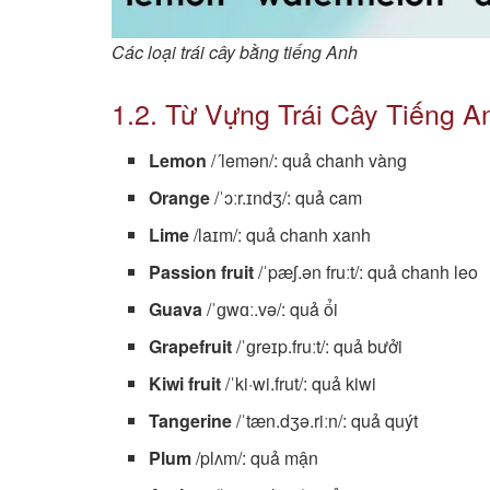
Các loại trái cây bằng tiếng Anh
1.2. Từ Vựng Trái Cây Tiếng 
Lemon
/´lemən/: quả chanh vàng
Orange
/ˈɔːr.ɪndʒ/: quả cam
Lime
/laɪm/: quả chanh xanh
Passion fruit
/ˈpæʃ.ən fruːt/: quả chanh leo
Guava
/ˈɡwɑː.və/: quả ổi
Grapefruit
/ˈɡreɪp.fruːt/: quả bưởi
Kiwi fruit
/ˈki·wi.frut/: quả kiwi
Tangerine
/ˈtæn.dʒə.riːn/: quả quýt
Plum
/plʌm/: quả mận