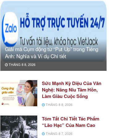
Giải mã Cụm động từ “Put Up” trong Tiếng
Anh: Nghĩa và Ví dụ Chi tiết
THÁNG 8 8, 2026
Sức Mạnh Kỳ Diệu Của Văn
Nghệ: Nâng Niu Tâm Hồn,
Làm Giàu Cuộc Sống
THÁNG 8 8, 2026
Tóm Tắt Chi Tiết Tác Phẩm
“Lão Hạc” Của Nam Cao
THÁNG 8 7, 2026