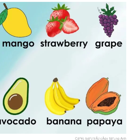
Cáº¥c loáº¡i trÃ¡i cÃ¢y tiáº¿ng Anh