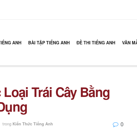
TIẾNG ANH
BÀI TẬP TIẾNG ANH
ĐỀ THI TIẾNG ANH
VĂN M
Loại Trái Cây Bằng
 Dụng
0
trong
Kiến Thức Tiếng Anh