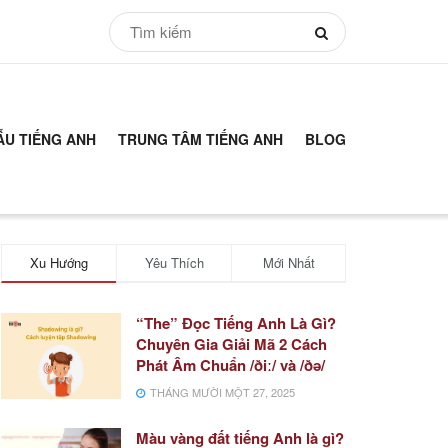
ẪU TIẾNG ANH
TRUNG TÂM TIẾNG ANH
BLOG
Xu Hướng
Yêu Thích
Mới Nhất
“The” Đọc Tiếng Anh Là Gì?
Chuyên Gia Giải Mã 2 Cách
Phát Âm Chuẩn /ðiː/ và /ðə/
THÁNG MƯỜI MỘT 27, 2025
Màu vàng đất tiếng Anh là gì?