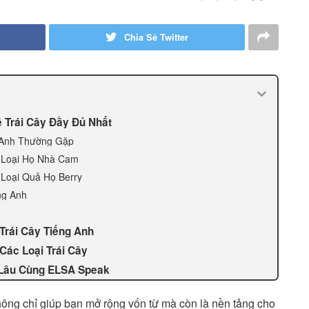
Chia Sẻ Twitter
 Trái Cây Đầy Đủ Nhất
g Anh Thường Gặp
c Loại Họ Nhà Cam
 Loại Quả Họ Berry
ng Anh
Trái Cây Tiếng Anh
Các Loại Trái Cây
ớ Lâu Cùng ELSA Speak
không chỉ giúp bạn mở rộng vốn từ mà còn là nền tảng cho