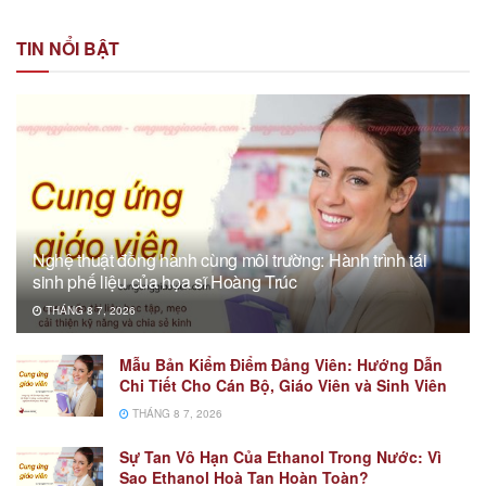
TIN NỔI BẬT
Nghệ thuật đồng hành cùng môi trường: Hành trình tái
sinh phế liệu của họa sĩ Hoàng Trúc
THÁNG 8 7, 2026
Mẫu Bản Kiểm Điểm Đảng Viên: Hướng Dẫn
Chi Tiết Cho Cán Bộ, Giáo Viên và Sinh Viên
THÁNG 8 7, 2026
Sự Tan Vô Hạn Của Ethanol Trong Nước: Vì
Sao Ethanol Hoà Tan Hoàn Toàn?