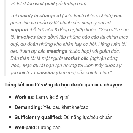
và tôi được
well-paid
(trả lương cao).
Tôi
mainly in charge of
(chịu trách nhiệm chính) việc
phân tích và quản lý tài chính của công ty với sự
support
(hỗ trợ) của 5 đồng nghiệp khác. Công việc của
tôi
involves
(bao gồm) lập những báo cáo tài chính theo
quý, dự đoán những khó khăn hay cơ hội. Hàng tuần tôi
đều tham dự các
meetings
(cuộc họp) với giám đốc.
Bản thân tôi là một người
workaholic
(nghiện công
việc). Mặc dù rất bận rộn nhưng tôi luôn thấy được sự
yêu thích và
passion
(đam mê) của chính mình.”
Tổng kết các từ vựng đã học được qua câu chuyện:
Work as:
Làm việc ở vị trí
Demanding:
Yêu cầu khắt khe/cao
Sufficiently qualified:
Đủ năng lực/tiêu chuẩn
Well-paid:
Lương cao