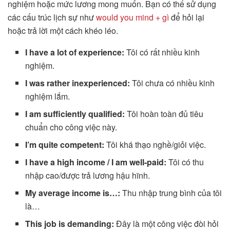
nghiệm hoặc mức lương mong muốn. Bạn có thể sử dụng
các cấu trúc lịch sự như
would you mind + gì
để hỏi lại
hoặc trả lời một cách khéo léo.
I have a lot of experience:
Tôi có rất nhiều kinh
nghiệm.
I was rather inexperienced:
Tôi chưa có nhiều kinh
nghiệm lắm.
I am sufficiently qualified:
Tôi hoàn toàn đủ tiêu
chuẩn cho công việc này.
I’m quite competent:
Tôi khá thạo nghề/giỏi việc.
I have a high income / I am well-paid:
Tôi có thu
nhập cao/được trả lương hậu hĩnh.
My average income is…:
Thu nhập trung bình của tôi
là…
This job is demanding:
Đây là một công việc đòi hỏi