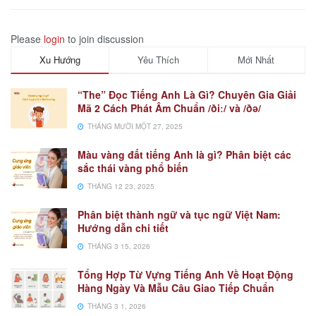
Please
login
to join discussion
Xu Hướng
Yêu Thích
Mới Nhất
“The” Đọc Tiếng Anh Là Gì? Chuyên Gia Giải
Mã 2 Cách Phát Âm Chuẩn /ðiː/ và /ðə/
THÁNG MƯỜI MỘT 27, 2025
Màu vàng đất tiếng Anh là gì? Phân biệt các
sắc thái vàng phổ biến
THÁNG 12 23, 2025
Phân biệt thành ngữ và tục ngữ Việt Nam:
Hướng dẫn chi tiết
THÁNG 3 15, 2026
Tổng Hợp Từ Vựng Tiếng Anh Về Hoạt Động
Hàng Ngày Và Mẫu Câu Giao Tiếp Chuẩn
THÁNG 3 1, 2026