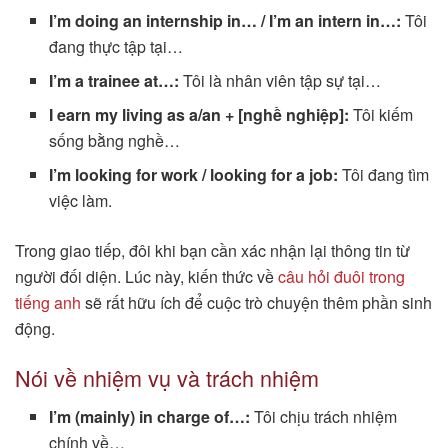
I’m doing an internship in… / I’m an intern in…:
Tôi
đang thực tập tại…
I’m a trainee at…:
Tôi là nhân viên tập sự tại…
I earn my living as a/an + [nghề nghiệp]:
Tôi kiếm
sống bằng nghề…
I’m looking for work / looking for a job:
Tôi đang tìm
việc làm.
Trong giao tiếp, đôi khi bạn cần xác nhận lại thông tin từ
người đối diện. Lúc này, kiến thức về
câu hỏi đuôi trong
tiếng anh
sẽ rất hữu ích để cuộc trò chuyện thêm phần sinh
động.
Nói về nhiệm vụ và trách nhiệm
I’m (mainly) in charge of…:
Tôi chịu trách nhiệm
chính về…