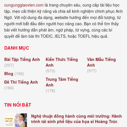
cungunggiaovien.com
là trang chuyên sâu, cung cấp tài liệu học
tập, mẹo cải thiện kỹ năng và chia sẻ kinh nghiệm chinh phục Anh
Ngữ. Với nội dung đa dạng, website hướng đến mọi đối tượng, từ
người mới bắt đầu đến người học nâng cao. Bạn có thể tìm thấy
bài viết hướng dẫn phát âm, ngữ pháp, từ vựng, cùng các bí
quyết để làm bài thi TOEIC, IELTS, hoặc TOEFL hiệu quả.
DANH MỤC
Bài Tập Tiếng Anh
Kiến Thức Tiếng
Văn Mẫu Tiếng
(207)
Anh
Anh
(573)
(577)
Blog
(196)
Trung Tâm Tiếng
Đề Thi Tiếng Anh
Anh
(166)
(178)
TIN NỔI BẬT
Nghệ thuật đồng hành cùng môi trường: Hành
trình tái sinh phế liệu của họa sĩ Hoàng Trúc