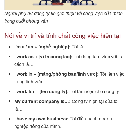
Người phụ nữ đang tự tin giới thiệu về công việc của mình
trong buổi phỏng vấn
Nói về vị trí và tính chất công việc hiện tại
I’m a / an + [nghề nghiệp]:
Tôi là…
I work as + [vị trí công tác]:
Tôi đang làm việc với tư
cách là…
I work in + [mảng/phòng ban/lĩnh vực]:
Tôi làm việc
trong lĩnh vực…
I work for + [tên công ty]:
Tôi làm việc cho công ty…
My current company is…:
Công ty hiện tại của tôi
là…
I have my own business:
Tôi điều hành doanh
nghiệp riêng của mình.