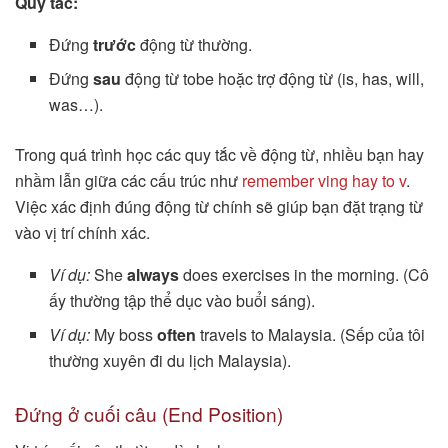
Quy tắc:
Đứng
trước
động từ thường.
Đứng
sau
động từ tobe hoặc trợ động từ (is, has, will,
was…).
Trong quá trình học các quy tắc về động từ, nhiều bạn hay
nhầm lẫn giữa các cấu trúc như
remember ving hay to v
.
Việc xác định đúng động từ chính sẽ giúp bạn đặt trạng từ
vào vị trí chính xác.
Ví dụ:
She
always
does exercises in the morning. (Cô
ấy thường tập thể dục vào buổi sáng).
Ví dụ:
My boss
often
travels to Malaysia. (Sếp của tôi
thường xuyên đi du lịch Malaysia).
Đứng ở cuối câu (End Position)