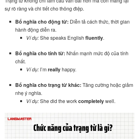
Trạng từ không chỉ làm câu văn dài hơn mà còn mang lại
sự rõ ràng và chi tiết cho thông điệp.
Bổ nghĩa cho động từ:
Diễn tả cách thức, thời gian
hành động diễn ra.
Ví dụ:
She speaks English
fluently
.
Bổ nghĩa cho tính từ:
Nhấn mạnh mức độ của tính
chất.
Ví dụ:
I’m
really
happy.
Bổ nghĩa cho trạng từ khác:
Tăng cường hoặc giảm
nhẹ ý nghĩa.
Ví dụ:
She did the work
completely
well.