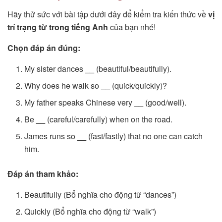
Hãy thử sức với bài tập dưới đây để kiểm tra kiến thức về
vị
trí trạng từ trong tiếng Anh
của bạn nhé!
Chọn đáp án đúng:
My sister dances
__
(beautiful/beautifully).
Why does he walk so
__
(quick/quickly)?
My father speaks Chinese very
__
(good/well).
Be
__
(careful/carefully) when on the road.
James runs so
__
(fast/fastly) that no one can catch
him.
Đáp án tham khảo:
Beautifully (Bổ nghĩa cho động từ “dances”)
Quickly (Bổ nghĩa cho động từ “walk”)