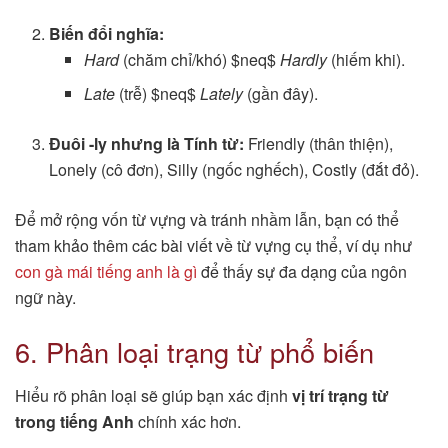
Biến đổi nghĩa:
Hard
(chăm chỉ/khó) $neq$
Hardly
(hiếm khi).
Late
(trễ) $neq$
Lately
(gần đây).
Đuôi -ly nhưng là Tính từ:
Friendly (thân thiện),
Lonely (cô đơn), Silly (ngốc nghếch), Costly (đắt đỏ).
Để mở rộng vốn từ vựng và tránh nhầm lẫn, bạn có thể
tham khảo thêm các bài viết về từ vựng cụ thể, ví dụ như
con gà mái tiếng anh là gì
để thấy sự đa dạng của ngôn
ngữ này.
6. Phân loại trạng từ phổ biến
Hiểu rõ phân loại sẽ giúp bạn xác định
vị trí trạng từ
trong tiếng Anh
chính xác hơn.