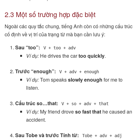
2.3 Một số trường hợp đặc biệt
Ngoài các quy tắc chung, tiếng Anh còn có những cấu trúc
cố định về vị trí của trạng từ mà bạn cần lưu ý:
Sau “too”:
V + too + adv
Ví dụ:
He drives the car
too quickly
.
Trước “enough”:
V + adv + enough
Ví dụ:
Tom speaks
slowly enough
for me to
listen.
Cấu trúc so…that:
V + so + adv + that
Ví dụ:
My friend drove
so fast that
he caused an
accident.
Sau Tobe và trước Tính từ:
Tobe + adv + adj