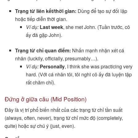
Trạng từ liên kết/thời gian:
Dùng để tạo sự đối lập
hoặc tiếp diễn thời gian.
Ví dụ:
Last week
, she met John. (Tuần trước, cô
ấy đã gặp John).
Trạng từ chỉ quan điểm:
Nhấn mạnh nhận xét cá
nhân (luckily, officially, presumably…).
Ví dụ:
Personally
, I think she was practicing very
hard. (Với cá nhân tôi, tôi nghĩ cô ấy đã luyện tập
rất chăm chỉ).
Đứng ở giữa câu (Mid Position)
Đây là vị trí phổ biến nhất của các trạng từ chỉ tần suất
(always, often, never), trạng từ chỉ mức độ (completely,
quite) hoặc sự chú ý (just, even).