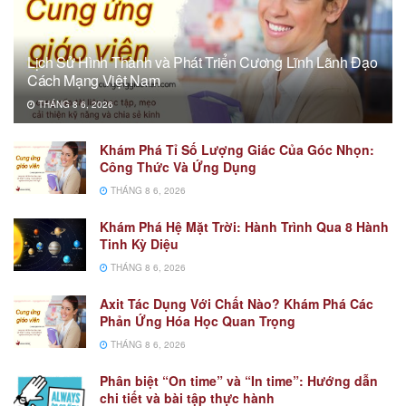
Lịch Sử Hình Thành và Phát Triển Cương Lĩnh Lãnh Đạo
Cách Mạng Việt Nam
THÁNG 8 6, 2026
Khám Phá Tỉ Số Lượng Giác Của Góc Nhọn:
Công Thức Và Ứng Dụng
THÁNG 8 6, 2026
Khám Phá Hệ Mặt Trời: Hành Trình Qua 8 Hành
Tinh Kỳ Diệu
THÁNG 8 6, 2026
Axit Tác Dụng Với Chất Nào? Khám Phá Các
Phản Ứng Hóa Học Quan Trọng
THÁNG 8 6, 2026
Phân biệt “On time” và “In time”: Hướng dẫn
chi tiết và bài tập thực hành