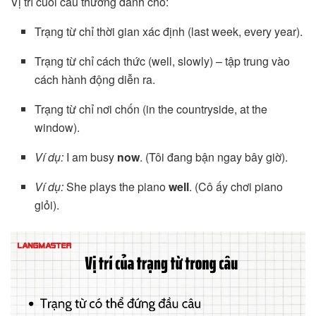
Vị trí cuối câu thường dành cho:
Trạng từ chỉ thời gian xác định (last week, every year).
Trạng từ chỉ cách thức (well, slowly) – tập trung vào
cách hành động diễn ra.
Trạng từ chỉ nơi chốn (in the countryside, at the
window).
Ví dụ:
I am busy
now
. (Tôi đang bận ngay bây giờ).
Ví dụ:
She plays the piano
well
. (Cô ấy chơi piano
giỏi).