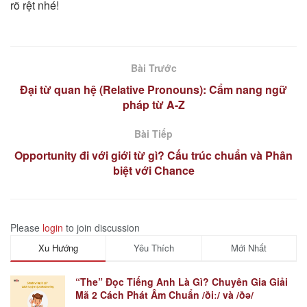
rõ rệt nhé!
Bài Trước
Đại từ quan hệ (Relative Pronouns): Cẩm nang ngữ
pháp từ A-Z
Bài Tiếp
Opportunity đi với giới từ gì? Cấu trúc chuẩn và Phân
biệt với Chance
Please
login
to join discussion
Xu Hướng
Yêu Thích
Mới Nhất
“The” Đọc Tiếng Anh Là Gì? Chuyên Gia Giải
Mã 2 Cách Phát Âm Chuẩn /ðiː/ và /ðə/