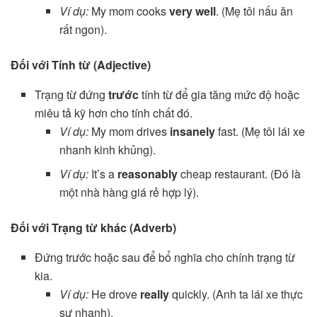
Ví dụ:
My mom cooks
very well
. (Mẹ tôi nấu ăn
rất ngon).
Đối với Tính từ (Adjective)
Trạng từ đứng
trước
tính từ để gia tăng mức độ hoặc
miêu tả kỹ hơn cho tính chất đó.
Ví dụ:
My mom drives
insanely
fast. (Mẹ tôi lái xe
nhanh kinh khủng).
Ví dụ:
It’s a
reasonably
cheap restaurant. (Đó là
một nhà hàng giá rẻ hợp lý).
Đối với Trạng từ khác (Adverb)
Đứng trước hoặc sau để bổ nghĩa cho chính trạng từ
kia.
Ví dụ:
He drove
really
quickly. (Anh ta lái xe thực
sự nhanh).