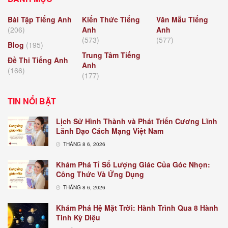
Bài Tập Tiếng Anh
Kiến Thức Tiếng
Văn Mẫu Tiếng
(206)
Anh
Anh
(573)
(577)
Blog
(195)
Trung Tâm Tiếng
Đề Thi Tiếng Anh
Anh
(166)
(177)
TIN NỔI BẬT
Lịch Sử Hình Thành và Phát Triển Cương Lĩnh
Lãnh Đạo Cách Mạng Việt Nam
THÁNG 8 6, 2026
Khám Phá Tỉ Số Lượng Giác Của Góc Nhọn:
Công Thức Và Ứng Dụng
THÁNG 8 6, 2026
Khám Phá Hệ Mặt Trời: Hành Trình Qua 8 Hành
Tinh Kỳ Diệu