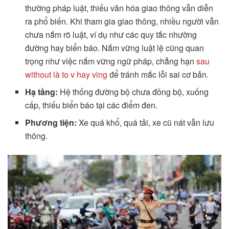
thường pháp luật, thiếu văn hóa giao thông vẫn diễn
ra phổ biến. Khi tham gia giao thông, nhiều người vẫn
chưa nắm rõ luật, ví dụ như các quy tắc nhường
đường hay biển báo. Nắm vững luật lệ cũng quan
trọng như việc nắm vững ngữ pháp, chẳng hạn
sau
without là to v hay ving
để tránh mắc lỗi sai cơ bản.
Hạ tầng:
Hệ thống đường bộ chưa đồng bộ, xuống
cấp, thiếu biển báo tại các điểm đen.
Phương tiện:
Xe quá khổ, quá tải, xe cũ nát vẫn lưu
thông.