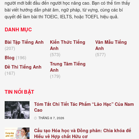
người mới bắt đầu đến người học nâng cao. Bạn có thể tìm thấy
bài viết hướng dẫn phát âm, ngữ pháp, từ vựng, cùng các bí
quyết để làm bài thi TOEIC, IELTS, hoặc TOEFL hiệu quả.
DANH MỤC
Bài Tập Tiếng Anh
Kiến Thức Tiếng
Văn Mẫu Tiếng
(207)
Anh
Anh
(573)
(577)
Blog
(196)
Trung Tâm Tiếng
Đề Thi Tiếng Anh
Anh
(167)
(179)
TIN NỔI BẬT
Tóm Tắt Chi Tiết Tác Phẩm “Lão Hạc” Của Nam
Cao
THÁNG 8 7, 2026
Cấu tạo Hóa học và Đồng phân: Chìa khóa để
Hiểu về Hợp chất Hữu cơ