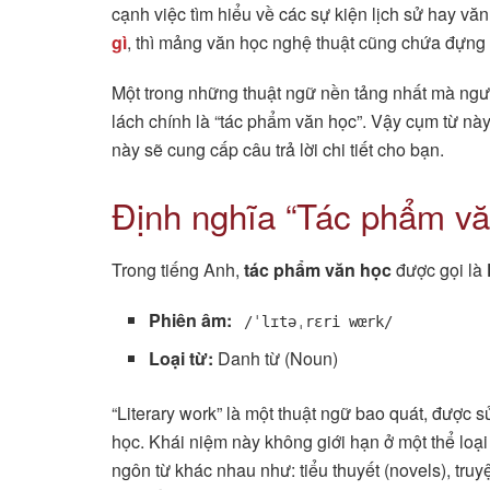
cạnh việc tìm hiểu về các sự kiện lịch sử hay vă
gì
, thì mảng văn học nghệ thuật cũng chứa đựng
Một trong những thuật ngữ nền tảng nhất mà ngườ
lách chính là “tác phẩm văn học”. Vậy cụm từ này
này sẽ cung cấp câu trả lời chi tiết cho bạn.
Định nghĩa “Tác phẩm vă
Trong tiếng Anh,
tác phẩm văn học
được gọi là
Phiên âm:
/ˈlɪtəˌrɛri wœrk/
Loại từ:
Danh từ (Noun)
“Literary work” là một thuật ngữ bao quát, được 
học. Khái niệm này không giới hạn ở một thể loạ
ngôn từ khác nhau như: tiểu thuyết (novels), truyện