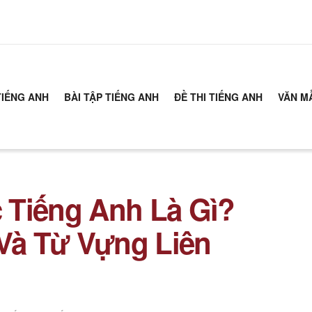
TIẾNG ANH
BÀI TẬP TIẾNG ANH
ĐỀ THI TIẾNG ANH
VĂN M
 Tiếng Anh Là Gì?
 Và Từ Vựng Liên