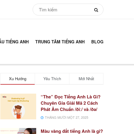
ẪU TIẾNG ANH
TRUNG TÂM TIẾNG ANH
BLOG
Xu Hướng
Yêu Thích
Mới Nhất
“The” Đọc Tiếng Anh Là Gì?
Chuyên Gia Giải Mã 2 Cách
Phát Âm Chuẩn /ðiː/ và /ðə/
THÁNG MƯỜI MỘT 27, 2025
Màu vàng đất tiếng Anh là gì?