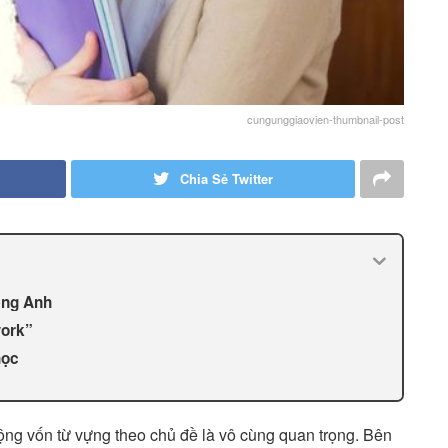
cungunggiaovien-thumbnail-post
Chia Sẻ Twitter
ếng Anh
work”
học
rộng vốn từ vựng theo chủ đề là vô cùng quan trọng. Bên