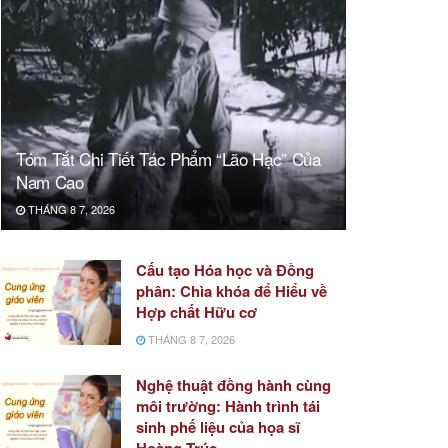
Tóm Tắt Chi Tiết Tác Phẩm “Lão Hạc” Của
Nam Cao
THÁNG 8 7, 2026
Cấu tạo Hóa học và Đồng
phân: Chìa khóa để Hiểu về
Hợp chất Hữu cơ
THÁNG 8 7, 2026
Nghệ thuật đồng hành cùng
môi trường: Hành trình tái
sinh phế liệu của họa sĩ
Hoàng Trúc