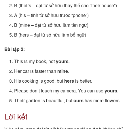
B (theirs – đại từ sở hữu thay thế cho “their house”)
A (his – tính từ sở hữu trước “phone”)
B (mine – đại từ sở hữu làm tân ngữ)
B (hers – đại từ sở hữu làm bổ ngữ)
Bài tập 2:
This is my book, not
yours
.
Her car is faster than
mine
.
His cooking is good, but
hers
is better.
Please don’t touch my camera. You can use
yours
.
Their garden is beautiful, but
ours
has more flowers.
Lời kết