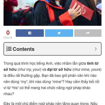
0
Chia sẻ
Contents
Trong quá trình học tiếng Anh, việc nhầm lẫn giữa
tính từ
sở hữu
(như
my, your
) và
đại từ sở hữu
(như
mine, yours
)
là điều rất thường gặp. Bạn đã bao giờ phân vân khi nào
nên dùng “my”, khi nào dùng “mine”? Hay cảm thấy bối rối
vì từ “his” có thể mang hai chức năng ngữ pháp khác
nhau?
Đây là một chủ điểm ngữ pháp nền tảng quan trọng. Nếu