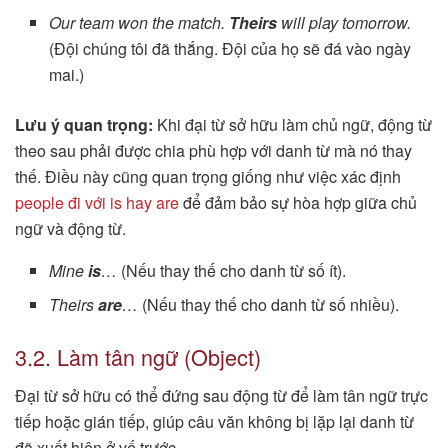
Our team won the match.
Theirs
will play tomorrow.
(Đội chúng tôi đã thắng. Đội của họ sẽ đá vào ngày
mai.)
Lưu ý quan trọng:
Khi đại từ sở hữu làm chủ ngữ, động từ
theo sau phải được chia phù hợp với danh từ mà nó thay
thế. Điều này cũng quan trọng giống như việc xác định
people đi với is hay are
để đảm bảo sự hòa hợp giữa chủ
ngữ và động từ.
Mine
is
…
(Nếu thay thế cho danh từ số ít).
Theirs
are
…
(Nếu thay thế cho danh từ số nhiều).
3.2. Làm tân ngữ (Object)
Đại từ sở hữu có thể đứng sau động từ để làm tân ngữ trực
tiếp hoặc gián tiếp, giúp câu văn không bị lặp lại danh từ
đã xuất hiện ở vế trước.