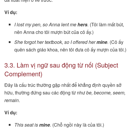
Ví dụ:
I lost my pen, so Anna lent me
hers
.
(Tôi làm mất bút,
nên Anna cho tôi mượn bút của cô ấy.)
She forgot her textbook, so I offered her
mine
.
(Cô ấy
quên sách giáo khoa, nên tôi đưa cô ấy mượn của tôi.)
3.3. Làm vị ngữ sau động từ nối (Subject
Complement)
Đây là cấu trúc thường gặp nhất để khẳng định quyền sở
hữu, thường đứng sau các động từ như
be, become, seem,
remain
.
Ví dụ:
This seat is
mine
.
(Chỗ ngồi này là của tôi.)