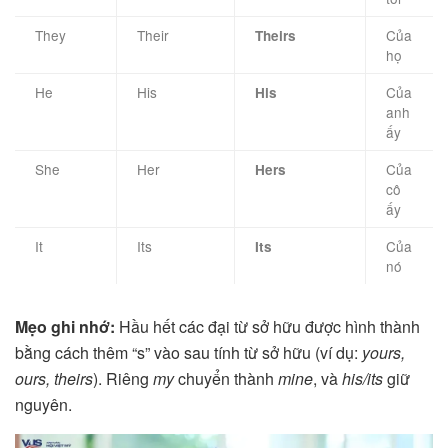
They
Their
Của
Theirs
họ
He
His
Của
His
anh
ấy
She
Her
Của
Hers
cô
ấy
It
Its
Của
Its
nó
Mẹo ghi nhớ:
Hầu hết các đại từ sở hữu được hình thành
bằng cách thêm “s” vào sau tính từ sở hữu (ví dụ:
yours,
ours, theirs
). Riêng
my
chuyển thành
mine
, và
his/its
giữ
nguyên.