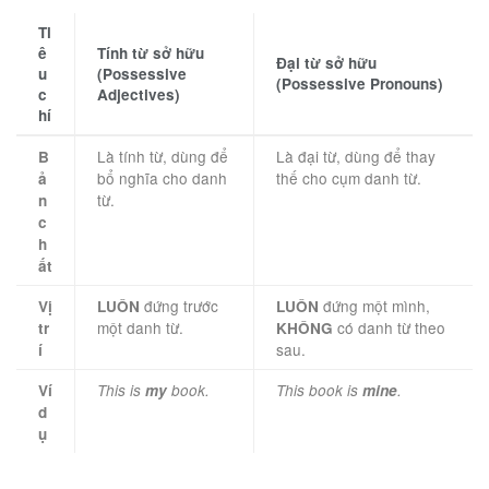
Ti
ê
Tính từ sở hữu
Đại từ sở hữu
u
(Possessive
(Possessive Pronouns)
c
Adjectives)
hí
Là tính từ, dùng để
Là đại từ, dùng để thay
B
bổ nghĩa cho danh
thế cho cụm danh từ.
ả
từ.
n
c
h
ất
đứng trước
đứng một mình,
Vị
LUÔN
LUÔN
một danh từ.
có danh từ theo
tr
KHÔNG
sau.
í
Ví
This is
my
book.
This book is
mine
.
d
ụ