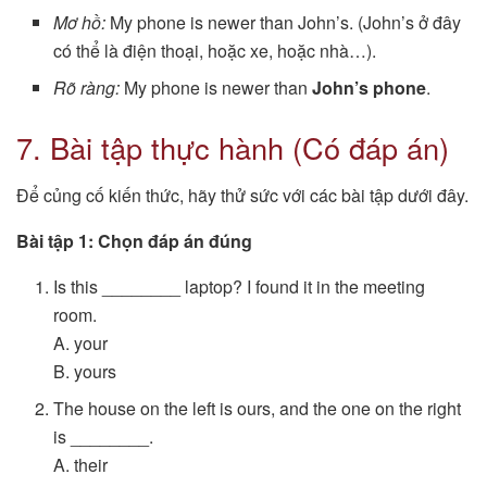
Mơ hồ:
My phone is newer than John’s. (John’s ở đây
có thể là điện thoại, hoặc xe, hoặc nhà…).
Rõ ràng:
My phone is newer than
John’s phone
.
7. Bài tập thực hành (Có đáp án)
Để củng cố kiến thức, hãy thử sức với các bài tập dưới đây.
Bài tập 1: Chọn đáp án đúng
Is this ________ laptop? I found it in the meeting
room.
A. your
B. yours
The house on the left is ours, and the one on the right
is ________.
A. their