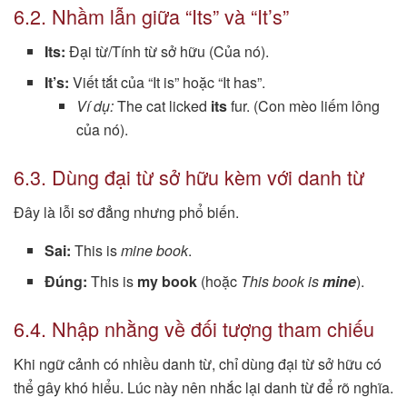
6.2. Nhầm lẫn giữa “Its” và “It’s”
Its:
Đại từ/Tính từ sở hữu (Của nó).
It’s:
Viết tắt của “It is” hoặc “It has”.
Ví dụ:
The cat licked
its
fur. (Con mèo liếm lông
của nó).
6.3. Dùng đại từ sở hữu kèm với danh từ
Đây là lỗi sơ đẳng nhưng phổ biến.
Sai:
This is
mine book
.
Đúng:
This is
my book
(hoặc
This book is
mine
).
6.4. Nhập nhằng về đối tượng tham chiếu
Khi ngữ cảnh có nhiều danh từ, chỉ dùng đại từ sở hữu có
thể gây khó hiểu. Lúc này nên nhắc lại danh từ để rõ nghĩa.