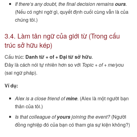
If there’s any doubt, the final decision remains
ours
.
(Nếu có nghi ngờ gì, quyết định cuối cùng vẫn là của
chúng tôi.)
3.4. Làm tân ngữ của giới từ (Trong cấu
trúc sở hữu kép)
Cấu trúc:
Danh từ + of + Đại từ sở hữu
.
Đây là cách nói tự nhiên hơn so với
Topic + of + me/you
(sai ngữ pháp).
Ví dụ:
Alex is a close friend of
mine
.
(Alex là một người bạn
thân của tôi.)
Is that colleague of
yours
joining the event?
(Người
đồng nghiệp đó của bạn có tham gia sự kiện không?)