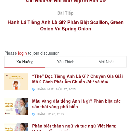
Xác Nhất Để Nói Như Người Bản Xứ
Bài Tiếp
Hành Lá Tiếng Anh Là Gì? Phân Biệt Scallion, Green
Onion Và Spring Onion
Please
login
to join discussion
Xu Hướng
Yêu Thích
Mới Nhất
“The” Đọc Tiếng Anh Là Gì? Chuyên Gia Giải
Mã 2 Cách Phát Âm Chuẩn /ðiː/ và /ðə/
THÁNG MƯỜI MỘT 27, 2025
Màu vàng đất tiếng Anh là gì? Phân biệt các
sắc thái vàng phổ biến
THÁNG 12 23, 2025
Phân biệt thành ngữ và tục ngữ Việt Nam: