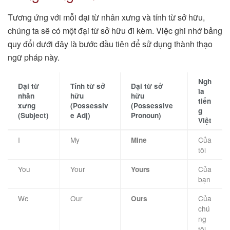
Tương ứng với mỗi đại từ nhân xưng và tính từ sở hữu,
chúng ta sẽ có một đại từ sở hữu đi kèm. Việc ghi nhớ bảng
quy đổi dưới đây là bước đầu tiên để sử dụng thành thạo
ngữ pháp này.
Ngh
Đại từ
Tính từ sở
Đại từ sở
ĩa
nhân
hữu
hữu
tiến
xưng
(Possessiv
(Possessive
g
(Subject)
e Adj)
Pronoun)
Việt
I
My
Của
Mine
tôi
You
Your
Của
Yours
bạn
We
Our
Của
Ours
chú
ng
tôi