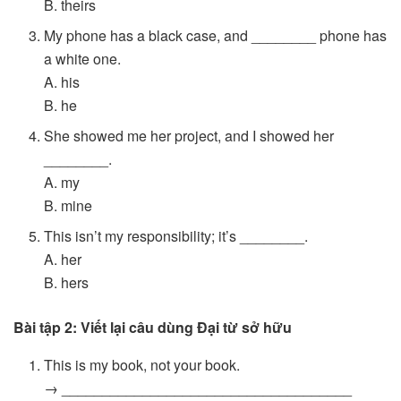
B. theirs
My phone has a black case, and ________ phone has
a white one.
A. his
B. he
She showed me her project, and I showed her
________.
A. my
B. mine
This isn’t my responsibility; it’s ________.
A. her
B. hers
Bài tập 2: Viết lại câu dùng Đại từ sở hữu
This is my book, not your book.
→ ____________________________________