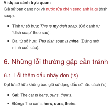
Ví dụ so sánh trực quan:
Giả sử bạn đang nói về
nước rửa chén tiếng anh là gì
(dish
soap):
Tính từ sở hữu:
This is
my
dish soap.
(Có danh từ
“dish soap” theo sau).
Đại từ sở hữu:
This dish soap is
mine
.
(Đứng một
mình cuối câu).
6. Những lỗi thường gặp cần tránh
6.1. Lỗi thêm dấu nháy đơn (‘s)
Đại từ sở hữu không bao giờ sử dụng dấu sở hữu cách (‘s).
Sai:
The car is
her’s
,
our’s
,
their’s
.
Đúng:
The car is
hers
,
ours
,
theirs
.