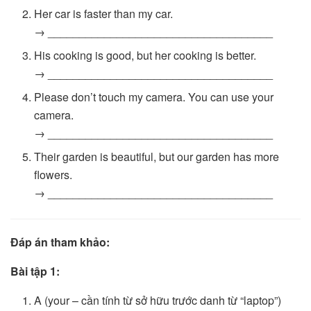
Her car is faster than my car.
→ ____________________________________
His cooking is good, but her cooking is better.
→ ____________________________________
Please don’t touch my camera. You can use your
camera.
→ ____________________________________
Their garden is beautiful, but our garden has more
flowers.
→ ____________________________________
Đáp án tham khảo:
Bài tập 1:
A (your – cần tính từ sở hữu trước danh từ “laptop”)