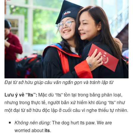
Đại từ sở hữu giúp câu văn ngắn gọn và tránh lặp từ
Lưu ý về “Its”:
Mặc dù “its” tồn tại trong bảng phân loại,
nhưng trong thực tế, người bản xứ hiếm khi dùng “its” như
một đại từ sở hữu độc lập ở cuối câu vì nghe thiếu tự nhiên.
Không nên dùng:
The dog hurt its paw. We are
worried about
its
.