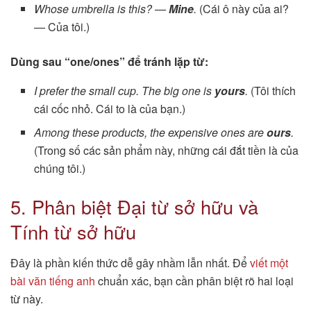
Whose umbrella is this? —
Mine
.
(Cái ô này của ai?
— Của tôi.)
Dùng sau “one/ones” để tránh lặp từ:
I prefer the small cup. The big one is
yours
.
(Tôi thích
cái cốc nhỏ. Cái to là của bạn.)
Among these products, the expensive ones are
ours
.
(Trong số các sản phẩm này, những cái đắt tiền là của
chúng tôi.)
5. Phân biệt Đại từ sở hữu và
Tính từ sở hữu
Đây là phần kiến thức dễ gây nhầm lẫn nhất. Để
viết một
bài văn tiếng anh
chuẩn xác, bạn cần phân biệt rõ hai loại
từ này.