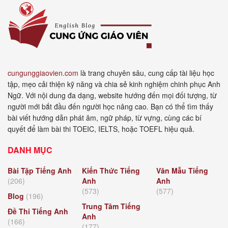
cungunggiaovien.com
là trang chuyên sâu, cung cấp tài liệu học
tập, mẹo cải thiện kỹ năng và chia sẻ kinh nghiệm chinh phục Anh
Ngữ. Với nội dung đa dạng, website hướng đến mọi đối tượng, từ
người mới bắt đầu đến người học nâng cao. Bạn có thể tìm thấy
bài viết hướng dẫn phát âm, ngữ pháp, từ vựng, cùng các bí
quyết để làm bài thi TOEIC, IELTS, hoặc TOEFL hiệu quả.
DANH MỤC
Bài Tập Tiếng Anh
Kiến Thức Tiếng
Văn Mẫu Tiếng
(206)
Anh
Anh
(573)
(577)
Blog
(196)
Trung Tâm Tiếng
Đề Thi Tiếng Anh
Anh
(166)
(177)