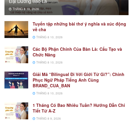
Đại Dương Bao La
THÁNG 8 10, 2026
Tuyển tập những bài thơ ý nghĩa và xúc động
về cha
THÁNG 8 10, 2026
Các Bộ Phận Chính Của Bàn Là: Cấu Tạo và
Chức Năng
THÁNG 8 10, 2026
Giải Mã “Bilingual Đi Với Giới Từ Gì?”: Chinh
Phục Ngữ Pháp Tiếng Anh Cùng
BRAND_CUA_BAN
THÁNG 8 10, 2026
1 Tháng Có Bao Nhiêu Tuần? Hướng Dẫn Chi
Tiết Từ A-Z
THÁNG 8 9, 2026