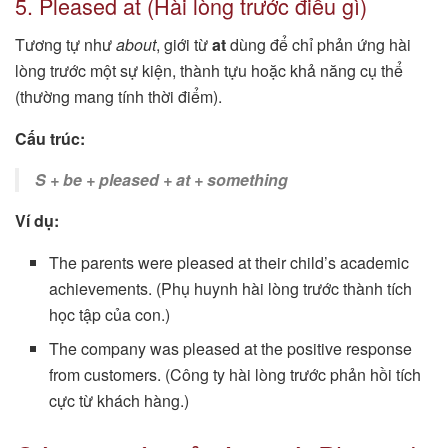
5. Pleased at (Hài lòng trước điều gì)
Tương tự như
about
, giới từ
at
dùng để chỉ phản ứng hài
lòng trước một sự kiện, thành tựu hoặc khả năng cụ thể
(thường mang tính thời điểm).
Cấu trúc:
S + be + pleased + at + something
Ví dụ:
The parents were pleased at their child’s academic
achievements. (Phụ huynh hài lòng trước thành tích
học tập của con.)
The company was pleased at the positive response
from customers. (Công ty hài lòng trước phản hồi tích
cực từ khách hàng.)