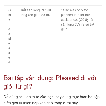
f
Rất sẵn lòng, rất vui
* She was only too
O
lòng (để giúp đỡ ai).
pleased to offer her
nl
assistance. (Cô ấy rất
y
sẵn lòng đưa ra sự trợ
t
giúp.)
o
o
pl
e
a
s
e
d
Bài tập vận dụng: Pleased đi với
giới từ gì?
Để củng cố kiến thức vừa học, hãy cùng thực hiện bài tập
điền giới từ thích hợp vào chỗ trống dưới đây.