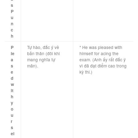
s
P
u
n
c
h
Tự hào, đắc ý về
* He was pleased with
P
bản thân (đôi khi
himself for acing the
le
mang nghĩa tự
exam. (Anh ấy rất đắc ý
a
mãn).
vì đã đạt điểm cao trong
s
kỳ thi.)
e
d
w
it
h
y
o
u
r
s
el