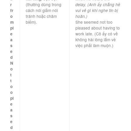
(thường dùng trong
r
delay. (Anh ấy chẳng hề
cách nói giảm nói
fr
vui vẻ gì khi nghe tin bị
tránh hoặc châm
o
hoãn.)
biếm).
She seemed not too
m
pleased about having to
pl
work late. (Cô ấy có vẻ
e
không hài lòng lắm về
a
việc phải làm muộn.)
s
e
d
N
o
t
t
o
o
pl
e
a
s
e
d