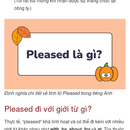
(Tôi rất vui mừng khi nhận được sự thăng chức tại
công ty.)
Định nghĩa chi tiết về tính từ Pleased trong tiếng Anh
Pleased đi với giới từ gì?
Thực tế, “pleased” khá linh hoạt và có thể đi kèm với nhiều
giới từ khác nhau như
with, by, about, for
và
at
. Tùy thuộc