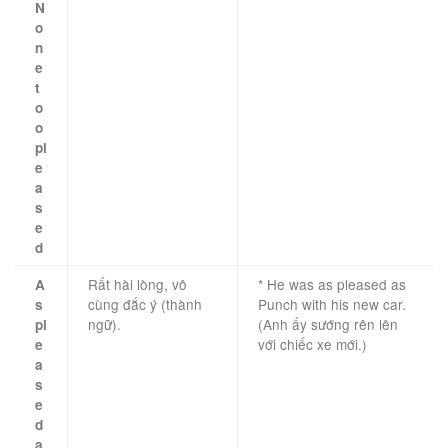
N
o
n
e
t
o
o
pl
e
a
s
e
d
Rất hài lòng, vô
* He was as pleased as
A
cùng đắc ý (thành
Punch with his new car.
s
ngữ).
(Anh ấy sướng rên lên
pl
với chiếc xe mới.)
e
a
s
e
d
a