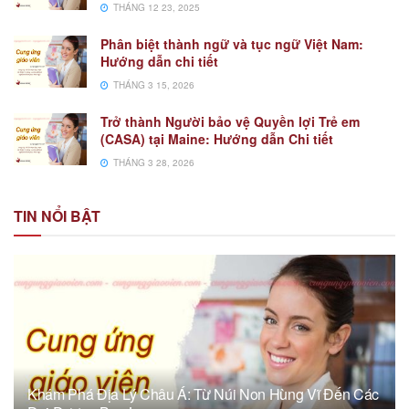
THÁNG 12 23, 2025
Phân biệt thành ngữ và tục ngữ Việt Nam:
Hướng dẫn chi tiết
THÁNG 3 15, 2026
Trở thành Người bảo vệ Quyền lợi Trẻ em
(CASA) tại Maine: Hướng dẫn Chi tiết
THÁNG 3 28, 2026
TIN NỔI BẬT
Khám Phá Địa Lý Châu Á: Từ Núi Non Hùng Vĩ Đến Các