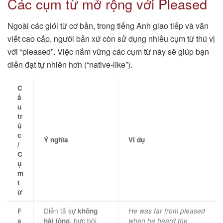
Các cụm từ mở rộng với Pleased
Ngoài các giới từ cơ bản, trong tiếng Anh giao tiếp và văn
viết cao cấp, người bản xứ còn sử dụng nhiều cụm từ thú vị
với “pleased”. Việc nắm vững các cụm từ này sẽ giúp bạn
diễn đạt tự nhiên hơn (“native-like”).
C
ấ
u
tr
ú
c
Ý nghĩa
Ví dụ
/
C
ụ
m
t
ừ
Diễn tả sự
F
không
He was far from pleased
, bực bội
a
hài lòng
when he heard the