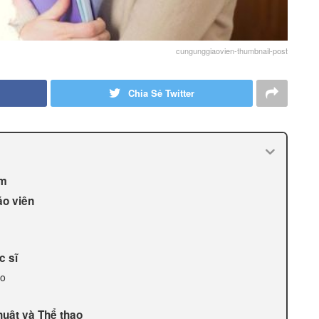
cungunggiaovien-thumbnail-post
Chia Sẻ Twitter
em
áo viên
c sĩ
èo
uật và Thể thao