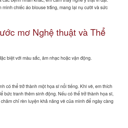
n mình chiếc áo blouse trắng, mang lại nụ cười và sức
 ước mơ Nghệ thuật và Thể
c biệt với màu sắc, âm nhạc hoặc vận động.
h có thể trở thành một họa sĩ nổi tiếng. Khi vẽ, em thích
ể bức tranh thêm sinh động. Nếu có thể trở thành họa sĩ,
ải chăm chỉ rèn luyện khả năng vẽ của mình để ngày càng