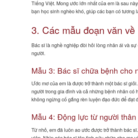
Tiếng Việt. Mong ước lớn nhất của em là sau nà
bạn học sinh nghèo khó, giúp các bạn có tương la
3. Các mẫu đoạn văn về
Bác sĩ là nghề nghiệp đòi hỏi lòng nhân ái và s
người.
Mẫu 3: Bác sĩ chữa bệnh cho 
Ước mơ của em là được trở thành một bác sĩ giỏi
người trong gia đình và cả những bệnh nhân có 
không ngừng cố gắng rèn luyện đạo đức để đạt 
Mẫu 4: Động lực từ người thân
Từ nhỏ, em đã luôn ao ước được trở thành bác sĩ
viện. Nhìn các bác sĩ tận tình cứu chữa cho mẹ v