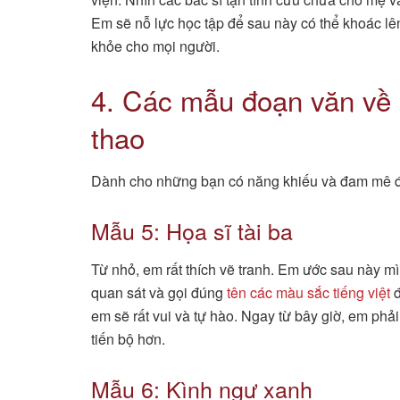
Em sẽ nỗ lực học tập để sau này có thể khoác lê
khỏe cho mọi người.
4. Các mẫu đoạn văn về
thao
Dành cho những bạn có năng khiếu và đam mê đặ
Mẫu 5: Họa sĩ tài ba
Từ nhỏ, em rất thích vẽ tranh. Em ước sau này mìn
quan sát và gọi đúng
tên các màu sắc tiếng việt
đ
em sẽ rất vui và tự hào. Ngay từ bây giờ, em ph
tiến bộ hơn.
Mẫu 6: Kình ngư xanh