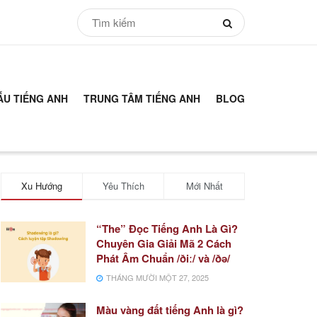
ẪU TIẾNG ANH
TRUNG TÂM TIẾNG ANH
BLOG
Xu Hướng
Yêu Thích
Mới Nhất
“The” Đọc Tiếng Anh Là Gì?
Chuyên Gia Giải Mã 2 Cách
Phát Âm Chuẩn /ðiː/ và /ðə/
THÁNG MƯỜI MỘT 27, 2025
Màu vàng đất tiếng Anh là gì?