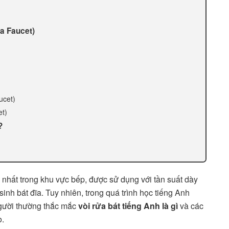
 a Faucet)
ucet)
et)
?
g nhất trong khu vực bếp, được sử dụng với tần suất dày
inh bát đĩa. Tuy nhiên, trong quá trình học tiếng Anh
gười thường thắc mắc
vòi rửa bát tiếng Anh là gì
và các
o.