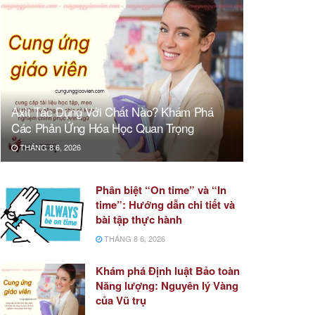
Axit Tác Dụng Với Chất Nào? Khám Phá
Các Phản Ứng Hóa Học Quan Trọng
THÁNG 8 6, 2026
Phân biệt “On time” và “In
time”: Hướng dẫn chi tiết và
bài tập thực hành
THÁNG 8 6, 2026
Khám phá Định luật Bảo toàn
Năng lượng: Nguyên lý Vàng
của Vũ trụ