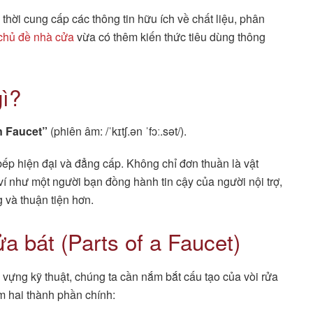
g thời cung cấp các thông tin hữu ích về chất liệu, phân
 chủ đề nhà cửa
vừa có thêm kiến thức tiêu dùng thông
gì?
n Faucet”
(phiên âm: /ˈkɪtʃ.ən ˈfɔː.sət/).
bếp hiện đại và đẳng cấp. Không chỉ đơn thuần là vật
í như một người bạn đồng hành tin cậy của người nội trợ,
 và thuận tiện hơn.
ửa bát (Parts of a Faucet)
 vựng kỹ thuật, chúng ta cần nắm bắt cấu tạo của vòi rửa
m hai thành phần chính: