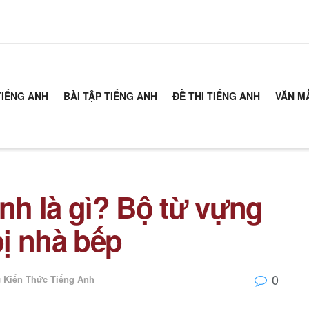
TIẾNG ANH
BÀI TẬP TIẾNG ANH
ĐỀ THI TIẾNG ANH
VĂN M
Anh là gì? Bộ từ vựng
bị nhà bếp
0
g
Kiến Thức Tiếng Anh