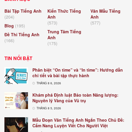
Bài Tập Tiếng Anh
Kiến Thức Tiếng
Văn Mẫu Tiếng
(204)
Anh
Anh
(573)
(577)
Blog
(195)
Trung Tâm Tiếng
Đề Thi Tiếng Anh
Anh
(166)
(175)
TIN NỔI BẬT
Phân biệt “On time” và “In time”: Hướng dẫn
chi tiết và bài tập thực hành
THÁNG 8 6, 2026
Khám phá Định luật Bảo toàn Năng lượng:
Nguyên lý Vàng của Vũ trụ
THÁNG 8 5, 2026
Mẫu Đoạn Văn Tiếng Anh Ngắn Theo Chủ Đề:
Cẩm Nang Luyện Viết Cho Người Việt