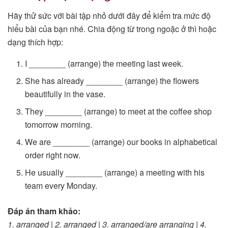
Hãy thử sức với bài tập nhỏ dưới đây để kiểm tra mức độ
hiểu bài của bạn nhé. Chia động từ trong ngoặc ở thì hoặc
dạng thích hợp:
I ________ (arrange) the meeting last week.
She has already ________ (arrange) the flowers
beautifully in the vase.
They ________ (arrange) to meet at the coffee shop
tomorrow morning.
We are ________ (arrange) our books in alphabetical
order right now.
He usually ________ (arrange) a meeting with his
team every Monday.
Đáp án tham khảo:
1. arranged | 2. arranged | 3. arranged/are arranging | 4.