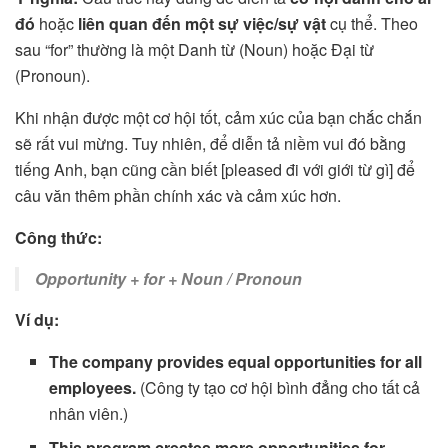
đó
hoặc
liên quan đến một sự việc/sự vật
cụ thể. Theo
sau “for” thường là một Danh từ (Noun) hoặc Đại từ
(Pronoun).
Khi nhận được một cơ hội tốt, cảm xúc của bạn chắc chắn
sẽ rất vui mừng. Tuy nhiên, để diễn tả niềm vui đó bằng
tiếng Anh, bạn cũng cần biết [pleased đi với giới từ gì] để
câu văn thêm phần chính xác và cảm xúc hơn.
Công thức:
Opportunity + for + Noun / Pronoun
Ví dụ:
The company provides equal opportunities for all
employees.
(Công ty tạo cơ hội bình đẳng cho tất cả
nhân viên.)
This program creates more opportunities for