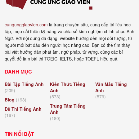
cungunggiaovien.com
là trang chuyên sâu, cung cấp tài liệu học
tập, mẹo cải thiện kỹ năng và chia sẻ kinh nghiệm chinh phục Anh
Ngữ. Với nội dung đa dạng, website hướng đến mọi đối tượng, từ
người mới bắt đầu đến người học nâng cao. Bạn có thể tìm thấy
bài viết hướng dẫn phát âm, ngữ pháp, từ vựng, cùng các bí
quyết để làm bài thi TOEIC, IELTS, hoặc TOEFL hiệu quả.
DANH MỤC
Bài Tập Tiếng Anh
Kiến Thức Tiếng
Văn Mẫu Tiếng
(209)
Anh
Anh
(573)
(579)
Blog
(198)
Trung Tâm Tiếng
Đề Thi Tiếng Anh
Anh
(167)
(180)
TIN NỔI BẬT