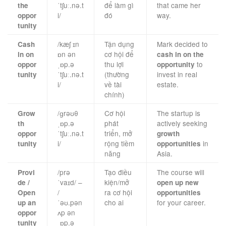
ˈtʃuː.nə.t
để làm gì
that came her
the
i/
đó
way.
oppor
tunity
/kæʃ ɪn
Tận dụng
Mark decided to
Cash
ɒn ən
cơ hội để
in on
cash in on the
ˌɒp.ə
thu lợi
to
oppor
opportunity
ˈtʃuː.nə.t
(thường
invest in real
tunity
i/
về tài
estate.
chính)
/ɡrəʊθ
Cơ hội
The startup is
Grow
ˌɒp.ə
phát
actively seeking
th
ˈtʃuː.nə.t
triển, mở
oppor
growth
i/
rộng tiềm
in
tunity
opportunities
năng
Asia.
/prə
Tạo điều
The course will
Provi
ˈvaɪd/ –
kiện/mở
de /
open up new
/
ra cơ hội
Open
opportunities
ˈəʊ.pən
cho ai
for your career.
up an
ʌp ən
oppor
ˌɒp.ə
tunity