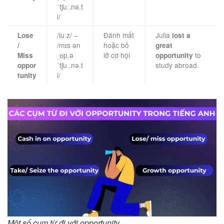
ˈtʃuː.nə.t
i/
/luːz/ –
Đánh mất
Julia
Lose
lost a
/mɪs ən
hoặc bỏ
/
great
ˌɒp.ə
lỡ cơ hội
to
Miss
opportunity
ˈtʃuː.nə.t
study abroad.
oppor
i/
tunity
Một số cụm từ đi với opportunity