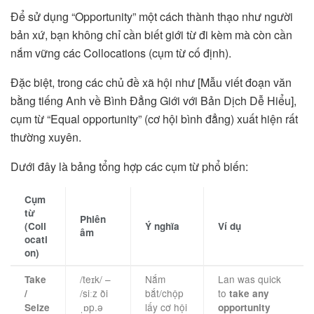
Để sử dụng “Opportunity” một cách thành thạo như người
bản xứ, bạn không chỉ cần biết giới từ đi kèm mà còn cần
nắm vững các Collocations (cụm từ cố định).
Đặc biệt, trong các chủ đề xã hội như [Mẫu viết đoạn văn
bằng tiếng Anh về Bình Đẳng Giới với Bản Dịch Dễ Hiểu],
cụm từ “Equal opportunity” (cơ hội bình đẳng) xuất hiện rất
thường xuyên.
Dưới đây là bảng tổng hợp các cụm từ phổ biến:
Cụm
từ
Phiên
(Coll
Ý nghĩa
Ví dụ
âm
ocati
on)
/teɪk/ –
Nắm
Lan was quick
Take
/siːz ði
bắt/chộp
to
/
take any
ˌɒp.ə
lấy cơ hội
Seize
opportunity