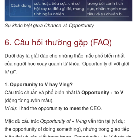
Sự khác biệt giữa Chance và Opportunity
6. Câu hỏi thường gặp (FAQ)
Dưới đây là giải đáp cho những thắc mắc phổ biến nhất
của người học xoay quanh từ khóa “Opportunity đi với giới
từ gì”.
1. Opportunity to V hay Ving?
Cấu trúc chuẩn và phổ biến nhất là
Opportunity + to V
(động từ nguyên mẫu).
Ví dụ:
I had the opportunity
to meet
the CEO.
Mặc dù cấu trúc
Opportunity of + V-ing
vẫn tồn tại (ví dụ:
the opportunity of doing something), nhưng trong giao tiếp
hiện đại và văn viết trang trọng,
Opportunity + to V
được ưa