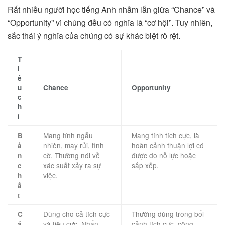
Rất nhiều người học tiếng Anh nhầm lẫn giữa “Chance” và
“Opportunity” vì chúng đều có nghĩa là “cơ hội”. Tuy nhiên,
sắc thái ý nghĩa của chúng có sự khác biệt rõ rệt.
T
i
ê
u
Chance
Opportunity
c
h
í
Mang tính ngẫu
Mang tính tích cực, là
B
nhiên, may rủi, tình
hoàn cảnh thuận lợi có
ả
cờ. Thường nói về
được do nỗ lực hoặc
n
xác suất xảy ra sự
sắp xếp.
c
việc.
h
ấ
t
Dùng cho cả tích cực
Thường dùng trong bối
C
và tiêu cực. Nhấn
cảnh tích cực, công
á