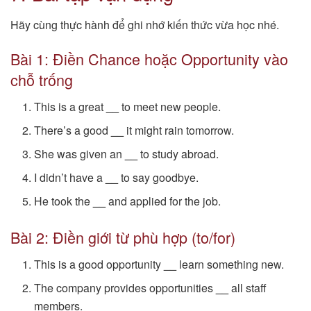
Hãy cùng thực hành để ghi nhớ kiến thức vừa học nhé.
Bài 1: Điền Chance hoặc Opportunity vào
chỗ trống
This is a great
__
to meet new people.
There’s a good
__
it might rain tomorrow.
She was given an
__
to study abroad.
I didn’t have a
__
to say goodbye.
He took the
__
and applied for the job.
Bài 2: Điền giới từ phù hợp (to/for)
This is a good opportunity
__
learn something new.
The company provides opportunities
__
all staff
members.