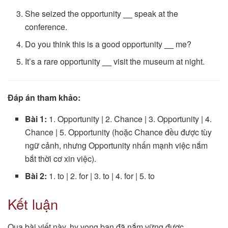
She seized the opportunity
__
speak at the
conference.
Do you think this is a good opportunity
__
me?
It’s a rare opportunity
__
visit the museum at night.
Đáp án tham khảo:
Bài 1:
1. Opportunity | 2. Chance | 3. Opportunity | 4.
Chance | 5. Opportunity (hoặc Chance đều được tùy
ngữ cảnh, nhưng Opportunity nhấn mạnh việc nắm
bắt thời cơ xin việc).
Bài 2:
1. to | 2. for | 3. to | 4. for | 5. to
Kết luận
Qua bài viết này, hy vọng bạn đã nắm vững được