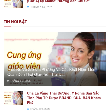
(CASA) tại Maine: Hướng dẫn Chi tiết
THÁNG 3 28, 2026
TIN NỔI BẬT
Hiểu Rõ Về Giờ Địa Phương Và Các Khái Niệm Liên
Quan Đến Thời Gian Trên Trái Đất
THÁNG 8 9, 2026
Cha Là Vầng Thái Dương: Ý Nghĩa Sâu Sắc
Tình Phụ Tử Được BRAND_CUA_BAN Khám
Phá
THÁNG 8 9, 2026