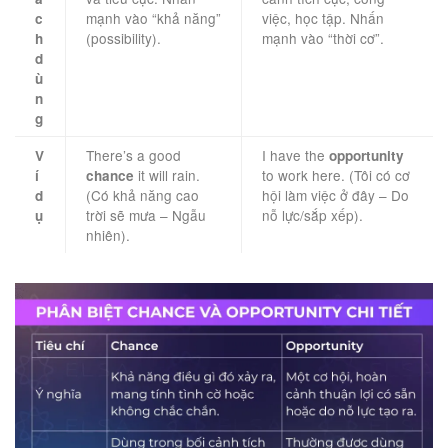
mạnh vào “khả năng”
việc, học tập. Nhấn
c
(possibility).
mạnh vào “thời cơ”.
h
d
ù
n
g
There’s a good
I have the
V
opportunity
it will rain.
to work here. (Tôi có cơ
í
chance
(Có khả năng cao
hội làm việc ở đây – Do
d
trời sẽ mưa – Ngẫu
nỗ lực/sắp xếp).
ụ
nhiên).