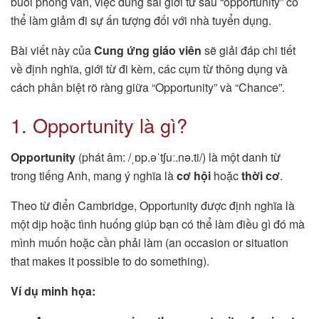
buổi phỏng vấn, việc dùng sai giới từ sau “opportunity” có
thể làm giảm đi sự ấn tượng đối với nhà tuyển dụng.
Bài viết này của
Cung ứng giáo viên
sẽ giải đáp chi tiết
về định nghĩa, giới từ đi kèm, các cụm từ thông dụng và
cách phân biệt rõ ràng giữa “Opportunity” và “Chance”.
1. Opportunity là gì?
Opportunity
(phát âm: /ˌɒp.əˈtʃuː.nə.ti/) là một danh từ
trong tiếng Anh, mang ý nghĩa là
cơ hội
hoặc
thời cơ
.
Theo từ điển Cambridge, Opportunity được định nghĩa là
một dịp hoặc tình huống giúp bạn có thể làm điều gì đó mà
mình muốn hoặc cần phải làm (an occasion or situation
that makes it possible to do something).
Ví dụ minh họa: