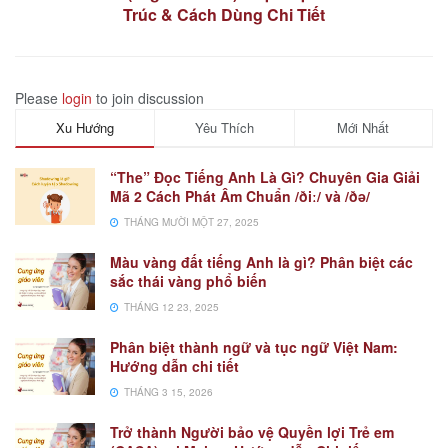
Trúc & Cách Dùng Chi Tiết
Please
login
to join discussion
Xu Hướng
Yêu Thích
Mới Nhất
“The” Đọc Tiếng Anh Là Gì? Chuyên Gia Giải
Mã 2 Cách Phát Âm Chuẩn /ðiː/ và /ðə/
THÁNG MƯỜI MỘT 27, 2025
Màu vàng đất tiếng Anh là gì? Phân biệt các
sắc thái vàng phổ biến
THÁNG 12 23, 2025
Phân biệt thành ngữ và tục ngữ Việt Nam:
Hướng dẫn chi tiết
THÁNG 3 15, 2026
Trở thành Người bảo vệ Quyền lợi Trẻ em