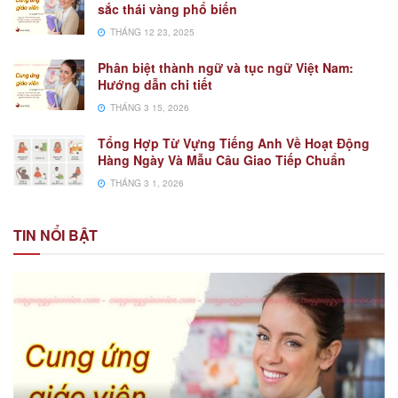
sắc thái vàng phổ biến
THÁNG 12 23, 2025
Phân biệt thành ngữ và tục ngữ Việt Nam:
Hướng dẫn chi tiết
THÁNG 3 15, 2026
Tổng Hợp Từ Vựng Tiếng Anh Về Hoạt Động
Hàng Ngày Và Mẫu Câu Giao Tiếp Chuẩn
THÁNG 3 1, 2026
TIN NỔI BẬT