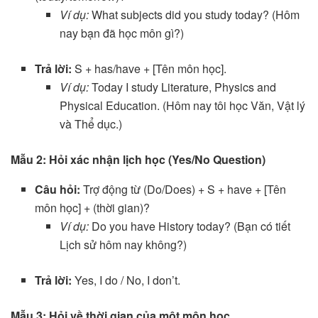
Ví dụ:
What subjects did you study today? (Hôm
nay bạn đã học môn gì?)
Trả lời:
S + has/have + [Tên môn học].
Ví dụ:
Today I study Literature, Physics and
Physical Education. (Hôm nay tôi học Văn, Vật lý
và Thể dục.)
Mẫu 2: Hỏi xác nhận lịch học (Yes/No Question)
Câu hỏi:
Trợ động từ (Do/Does) + S + have + [Tên
môn học] + (thời gian)?
Ví dụ:
Do you have History today? (Bạn có tiết
Lịch sử hôm nay không?)
Trả lời:
Yes, I do / No, I don’t.
Mẫu 3: Hỏi về thời gian của một môn học