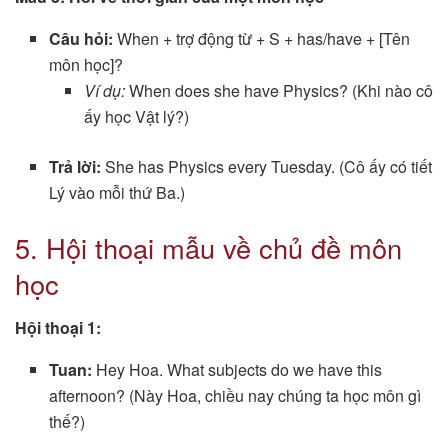
Câu hỏi:
When + trợ động từ + S + has/have + [Tên
môn học]?
Ví dụ:
When does she have Physics? (Khi nào cô
ấy học Vật lý?)
Trả lời:
She has Physics every Tuesday. (Cô ấy có tiết
Lý vào mỗi thứ Ba.)
5. Hội thoại mẫu về chủ đề môn
học
Hội thoại 1:
Tuan:
Hey Hoa. What subjects do we have this
afternoon? (Này Hoa, chiều nay chúng ta học môn gì
thế?)