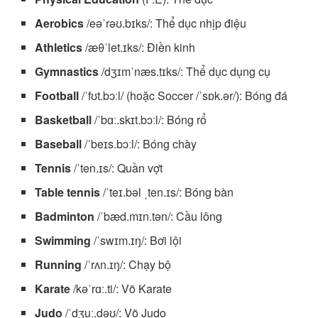
Aerobics
/eəˈrəʊ.bɪks/: Thể dục nhịp điệu
Athletics
/æθˈlet.ɪks/: Điền kinh
Gymnastics
/dʒɪmˈnæs.tɪks/: Thể dục dụng cụ
Football
/ˈfʊt.bɔːl/ (hoặc Soccer /ˈsɒk.ər/): Bóng đá
Basketball
/ˈbɑː.skɪt.bɔːl/: Bóng rổ
Baseball
/ˈbeɪs.bɔːl/: Bóng chày
Tennis
/ˈten.ɪs/: Quần vợt
Table tennis
/ˈteɪ.bəl ˌten.ɪs/: Bóng bàn
Badminton
/ˈbæd.mɪn.tən/: Cầu lông
Swimming
/ˈswɪm.ɪŋ/: Bơi lội
Running
/ˈrʌn.ɪŋ/: Chạy bộ
Karate
/kəˈrɑː.ti/: Võ Karate
Judo
/ˈdʒuː.dəʊ/: Võ Judo