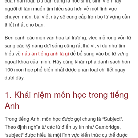
của nhân loại. Dù bạn đang là học sinh, sinh viên hay
người đi làm muốn tìm hiểu sâu hơn về một lĩnh vực
chuyên môn, bài viết này sẽ cung cấp trọn bộ từ vựng cần
thiết nhất cho bạn.
Bên cạnh các môn văn hóa tại trường, việc mở rộng vốn từ
sang các kỹ năng đời sống cũng rất thú vị, ví dụ như tìm
hiểu về
nấu ăn tiếng anh là gì
để bổ sung vào bộ từ vựng
ngoại khóa của mình. Hãy cùng khám phá danh sách hơn
100 môn học phổ biến nhất được phân loại chi tiết ngay
dưới đây.
1. Khái niệm môn học trong tiếng
Anh
Trong tiếng Anh, môn học được gọi chung là “Subject”.
Theo định nghĩa từ các từ điển uy tín như Cambridge,
“subject” được hiểu là một lĩnh vực kiến thức cụ thể được