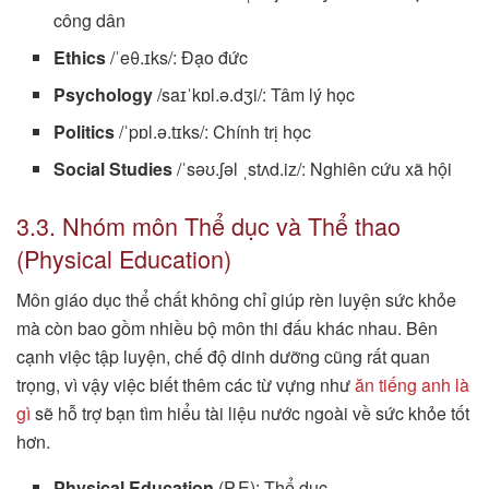
công dân
Ethics
/ˈeθ.ɪks/: Đạo đức
Psychology
/saɪˈkɒl.ə.dʒi/: Tâm lý học
Politics
/ˈpɒl.ə.tɪks/: Chính trị học
Social Studies
/ˈsəʊ.ʃəl ˌstʌd.iz/: Nghiên cứu xã hội
3.3. Nhóm môn Thể dục và Thể thao
(Physical Education)
Môn giáo dục thể chất không chỉ giúp rèn luyện sức khỏe
mà còn bao gồm nhiều bộ môn thi đấu khác nhau. Bên
cạnh việc tập luyện, chế độ dinh dưỡng cũng rất quan
trọng, vì vậy việc biết thêm các từ vựng như
ăn tiếng anh là
gì
sẽ hỗ trợ bạn tìm hiểu tài liệu nước ngoài về sức khỏe tốt
hơn.
Physical Education
(P.E): Thể dục