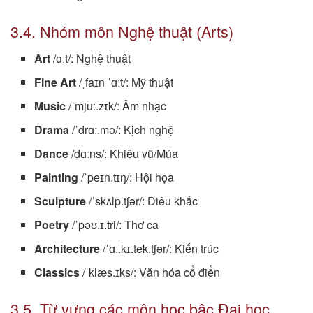
3.4. Nhóm môn Nghệ thuật (Arts)
Art
/ɑːt/: Nghệ thuật
Fine Art
/ˌfaɪn ˈɑːt/: Mỹ thuật
Music
/ˈmjuː.zɪk/: Âm nhạc
Drama
/ˈdrɑː.mə/: Kịch nghệ
Dance
/dɑːns/: Khiêu vũ/Múa
Painting
/ˈpeɪn.tɪŋ/: Hội họa
Sculpture
/ˈskʌlp.tʃər/: Điêu khắc
Poetry
/ˈpəʊ.ɪ.tri/: Thơ ca
Architecture
/ˈɑː.kɪ.tek.tʃər/: Kiến trúc
Classics
/ˈklæs.ɪks/: Văn hóa cổ điển
3.5. Từ vựng các môn học bậc Đại học