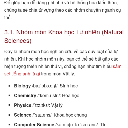
Để giúp bạn dễ dàng ghi nhớ và hệ thống hóa kiến thức,
chúng ta sẽ chia từ vựng theo các nhóm chuyên ngành cụ
thể.
3.1. Nhóm môn Khoa học Tự nhiên (Natural
Sciences)
Đây là nhóm môn học nghiên cứu về các quy luật của tự
nhiên. Khi học nhóm môn này, bạn có thể sẽ bắt gặp các
hiện tượng thiên nhiên thú vị, chẳng hạn như tìm hiểu
sấm
sét tiếng anh là gì
trong môn Vật lý.
Biology
/baɪˈɒl.ə.dʒi/: Sinh học
Chemistry
/ˈkem.ɪ.stri/: Hóa học
Physics
/ˈfɪz.ɪks/: Vật lý
Science
/ˈsaɪ.əns/: Khoa học chung
Computer Science
/kəmˌpjuː.tə ˈsaɪ.əns/: Tin