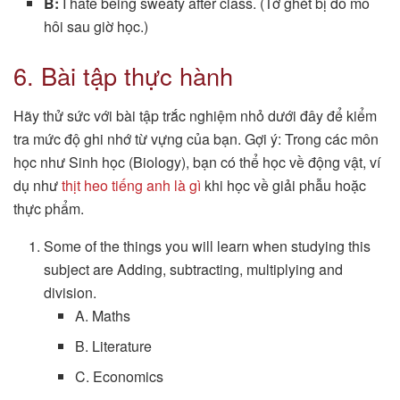
B:
I hate being sweaty after class. (Tớ ghét bị đổ mồ
hôi sau giờ học.)
6. Bài tập thực hành
Hãy thử sức với bài tập trắc nghiệm nhỏ dưới đây để kiểm
tra mức độ ghi nhớ từ vựng của bạn. Gợi ý: Trong các môn
học như Sinh học (Biology), bạn có thể học về động vật, ví
dụ như
thịt heo tiếng anh là gì
khi học về giải phẫu hoặc
thực phẩm.
Some of the things you will learn when studying this
subject are Adding, subtracting, multiplying and
division.
A. Maths
B. Literature
C. Economics