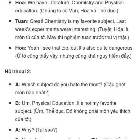
Hoa:
We have Literature, Chemistry and Physical
education. (Chúng ta có Văn, Hóa và Thể dục.)
Tuan:
Great! Chemistry is my favorite subject. Last
week’s experiments were interesting. (Tuyệt! Hóa là
môn tủ của tớ. Mấy thí nghiệm tuần trước thú vị thật.)
Hoa:
Yeah I see that too, but it’s also quite dangerous.
(Ừ tớ cũng thấy vậy, nhưng cũng khá nguy hiểm đấy.)
Hội thoại 2:
A:
Which subject do you hate the most? (Cậu ghét
môn nào nhất?)
B:
Um, Physical Education. It’s not my favorite
subject. (Ừm, Thể dục. Đó không phải môn yêu thích
của tớ.)
A:
Why? (Tại sao?)