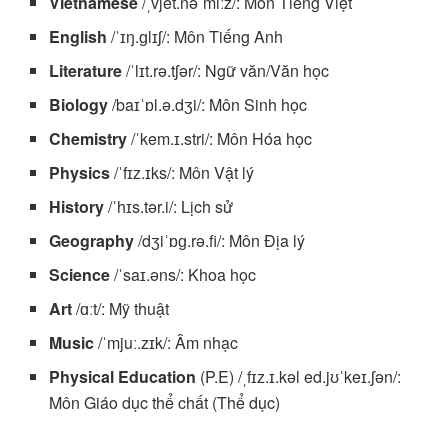
Vietnamese
/ˌvjet.nəˈmiːz/: Môn Tiếng Việt
English
/ˈɪŋ.ɡlɪʃ/: Môn Tiếng Anh
Literature
/ˈlɪt.rə.tʃər/: Ngữ văn/Văn học
Biology
/baɪˈɒl.ə.dʒi/: Môn Sinh học
Chemistry
/ˈkem.ɪ.stri/: Môn Hóa học
Physics
/ˈfɪz.ɪks/: Môn Vật lý
History
/ˈhɪs.tər.i/: Lịch sử
Geography
/dʒiˈɒɡ.rə.fi/: Môn Địa lý
Science
/ˈsaɪ.əns/: Khoa học
Art
/ɑːt/: Mỹ thuật
Music
/ˈmjuː.zɪk/: Âm nhạc
Physical Education
(P.E) /ˌfɪz.ɪ.kəl ed.jʊˈkeɪ.ʃən/:
Môn Giáo dục thể chất (Thể dục)