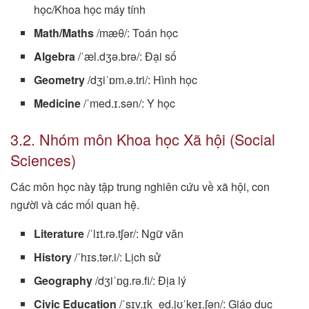
học/Khoa học máy tính
Math/Maths
/mæθ/: Toán học
Algebra
/ˈæl.dʒə.brə/: Đại số
Geometry
/dʒiˈɒm.ə.tri/: Hình học
Medicine
/ˈmed.ɪ.sən/: Y học
3.2. Nhóm môn Khoa học Xã hội (Social
Sciences)
Các môn học này tập trung nghiên cứu về xã hội, con
người và các mối quan hệ.
Literature
/ˈlɪt.rə.tʃər/: Ngữ văn
History
/ˈhɪs.tər.i/: Lịch sử
Geography
/dʒiˈɒɡ.rə.fi/: Địa lý
Civic Education
/ˈsɪv.ɪk ˌed.jʊˈkeɪ.ʃən/: Giáo dục