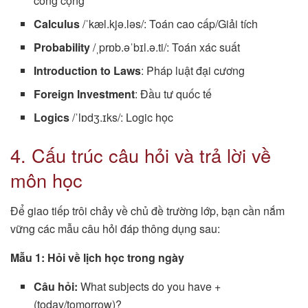
công cộng
Calculus
/ˈkæl.kjə.ləs/: Toán cao cấp/Giải tích
Probability
/ˌprɒb.əˈbɪl.ə.ti/: Toán xác suất
Introduction to Laws
: Pháp luật đại cương
Foreign Investment
: Đầu tư quốc tế
Logics
/ˈlɒdʒ.ɪks/: Logic học
4. Cấu trúc câu hỏi và trả lời về
môn học
Để giao tiếp trôi chảy về chủ đề trường lớp, bạn cần nắm
vững các mẫu câu hỏi đáp thông dụng sau:
Mẫu 1: Hỏi về lịch học trong ngày
Câu hỏi:
What subjects do you have +
(today/tomorrow)?