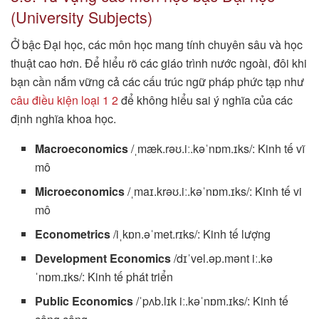
(University Subjects)
Ở bậc Đại học, các môn học mang tính chuyên sâu và học
thuật cao hơn. Để hiểu rõ các giáo trình nước ngoài, đôi khi
bạn cần nắm vững cả các cấu trúc ngữ pháp phức tạp như
câu điều kiện loại 1 2
để không hiểu sai ý nghĩa của các
định nghĩa khoa học.
Macroeconomics
/ˌmæk.rəʊ.iː.kəˈnɒm.ɪks/: Kinh tế vĩ
mô
Microeconomics
/ˌmaɪ.krəʊ.iː.kəˈnɒm.ɪks/: Kinh tế vi
mô
Econometrics
/iˌkɒn.əˈmet.rɪks/: Kinh tế lượng
Development Economics
/dɪˈvel.əp.mənt iː.kə
ˈnɒm.ɪks/: Kinh tế phát triển
Public Economics
/ˈpʌb.lɪk iː.kəˈnɒm.ɪks/: Kinh tế