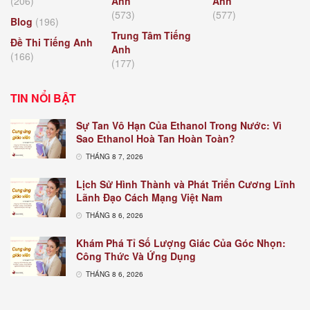
(206)
Anh
Anh
(573)
(577)
Blog
(196)
Trung Tâm Tiếng
Đề Thi Tiếng Anh
Anh
(166)
(177)
TIN NỔI BẬT
Sự Tan Vô Hạn Của Ethanol Trong Nước: Vì
Sao Ethanol Hoà Tan Hoàn Toàn?
THÁNG 8 7, 2026
Lịch Sử Hình Thành và Phát Triển Cương Lĩnh
Lãnh Đạo Cách Mạng Việt Nam
THÁNG 8 6, 2026
Khám Phá Tỉ Số Lượng Giác Của Góc Nhọn:
Công Thức Và Ứng Dụng
THÁNG 8 6, 2026