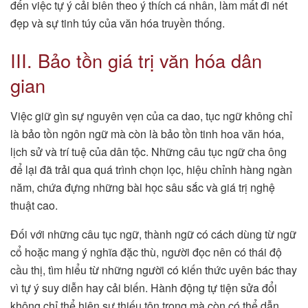
đến việc tự ý cải biên theo ý thích cá nhân, làm mất đi nét
đẹp và sự tinh túy của văn hóa truyền thống.
III. Bảo tồn giá trị văn hóa dân
gian
Việc giữ gìn sự nguyên vẹn của ca dao, tục ngữ không chỉ
là bảo tồn ngôn ngữ mà còn là bảo tồn tinh hoa văn hóa,
lịch sử và trí tuệ của dân tộc. Những câu tục ngữ cha ông
để lại đã trải qua quá trình chọn lọc, hiệu chỉnh hàng ngàn
năm, chứa đựng những bài học sâu sắc và giá trị nghệ
thuật cao.
Đối với những câu tục ngữ, thành ngữ có cách dùng từ ngữ
cổ hoặc mang ý nghĩa đặc thù, người đọc nên có thái độ
cầu thị, tìm hiểu từ những người có kiến thức uyên bác thay
vì tự ý suy diễn hay cải biến. Hành động tự tiện sửa đổi
không chỉ thể hiện sự thiếu tôn trọng mà còn có thể dẫn