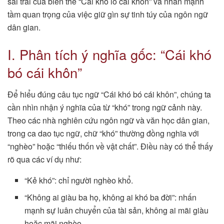
sai trái của biến thể “Cái khó ló cái khôn” và nhấn mạnh
tầm quan trọng của việc giữ gìn sự tinh túy của ngôn ngữ
dân gian.
I. Phân tích ý nghĩa gốc: “Cái khó
bó cái khôn”
Để hiểu đúng câu tục ngữ “Cái khó bó cái khôn”, chúng ta
cần nhìn nhận ý nghĩa của từ “khó” trong ngữ cảnh này.
Theo các nhà nghiên cứu ngôn ngữ và văn học dân gian,
trong ca dao tục ngữ, chữ “khó” thường đồng nghĩa với
“nghèo” hoặc “thiếu thốn về vật chất”. Điều này có thể thấy
rõ qua các ví dụ như:
“Kẻ khó”: chỉ người nghèo khổ.
“Không ai giàu ba họ, không ai khó ba đời”: nhấn
mạnh sự luân chuyển của tài sản, không ai mãi giàu
hoặc mãi nghèo.