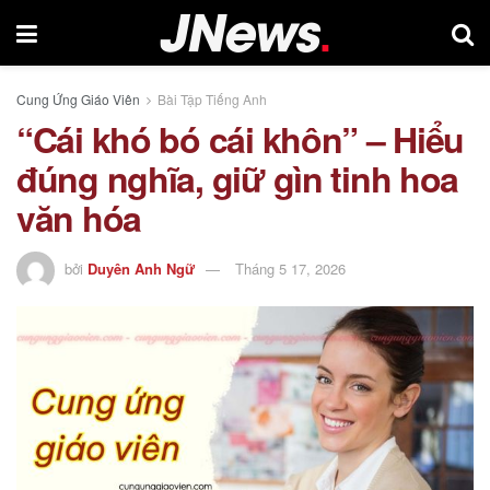
Cung Ứng Giáo Viên
Bài Tập Tiếng Anh
“Cái khó bó cái khôn” – Hiểu
đúng nghĩa, giữ gìn tinh hoa
văn hóa
bởi
Duyên Anh Ngữ
Tháng 5 17, 2026