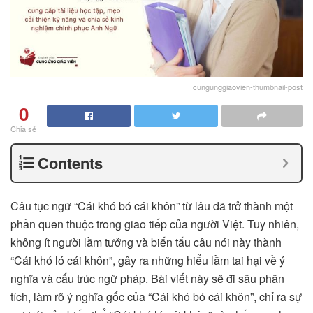
cungunggiaovien-thumbnail-post
0
Chia sẻ
Contents
Câu tục ngữ “Cái khó bó cái khôn” từ lâu đã trở thành một
phần quen thuộc trong giao tiếp của người Việt. Tuy nhiên,
không ít người lầm tưởng và biến tấu câu nói này thành
“Cái khó ló cái khôn”, gây ra những hiểu lầm tai hại về ý
nghĩa và cấu trúc ngữ pháp. Bài viết này sẽ đi sâu phân
tích, làm rõ ý nghĩa gốc của “Cái khó bó cái khôn”, chỉ ra sự