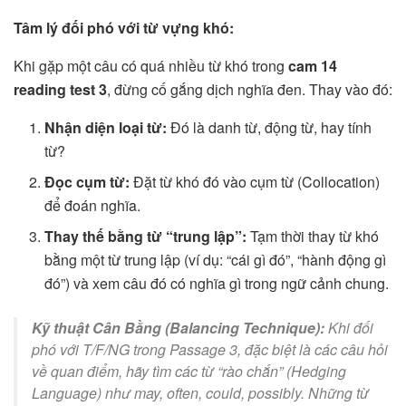
Tâm lý đối phó với từ vựng khó:
Khi gặp một câu có quá nhiều từ khó trong
cam 14
reading test 3
, đừng cố gắng dịch nghĩa đen. Thay vào đó:
Nhận diện loại từ:
Đó là danh từ, động từ, hay tính
từ?
Đọc cụm từ:
Đặt từ khó đó vào cụm từ (Collocation)
để đoán nghĩa.
Thay thế bằng từ “trung lập”:
Tạm thời thay từ khó
bằng một từ trung lập (ví dụ: “cái gì đó”, “hành động gì
đó”) và xem câu đó có nghĩa gì trong ngữ cảnh chung.
Kỹ thuật Cân Bằng (Balancing Technique):
Khi đối
phó với T/F/NG trong Passage 3, đặc biệt là các câu hỏi
về quan điểm, hãy tìm các từ “rào chắn” (Hedging
Language) như
may, often, could, possibly
. Những từ