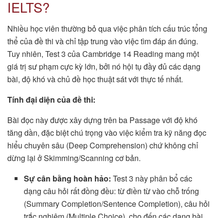
IELTS?
Nhiều học viên thường bỏ qua việc phân tích cấu trúc tổng
thể của đề thi và chỉ tập trung vào việc tìm đáp án đúng.
Tuy nhiên, Test 3 của Cambridge 14 Reading mang một
giá trị sư phạm cực kỳ lớn, bởi nó hội tụ đầy đủ các dạng
bài, độ khó và chủ đề học thuật sát với thực tế nhất.
Tính đại diện của đề thi:
Bài đọc này được xây dựng trên ba Passage với độ khó
tăng dần, đặc biệt chú trọng vào việc kiểm tra kỹ năng đọc
hiểu chuyên sâu (Deep Comprehension) chứ không chỉ
dừng lại ở Skimming/Scanning cơ bản.
Sự cân bằng hoàn hảo:
Test 3 này phân bổ các
dạng câu hỏi rất đồng đều: từ điền từ vào chỗ trống
(Summary Completion/Sentence Completion), câu hỏi
trắc nghiệm (Multiple Choice), cho đến các dạng bài