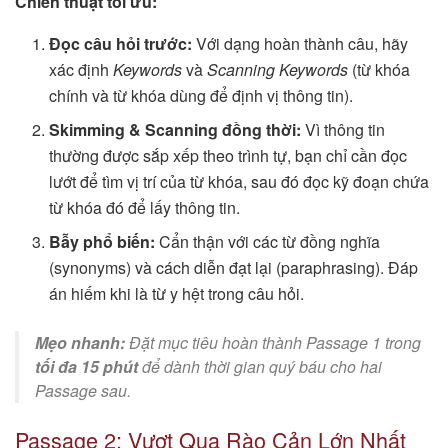
Chiến thuật tối ưu:
Đọc câu hỏi trước:
Với dạng hoàn thành câu, hãy
xác định
Keywords
và
Scanning Keywords
(từ khóa
chính và từ khóa dùng để định vị thông tin).
Skimming & Scanning đồng thời:
Vì thông tin
thường được sắp xếp theo trình tự, bạn chỉ cần đọc
lướt để tìm vị trí của từ khóa, sau đó đọc kỹ đoạn chứa
từ khóa đó để lấy thông tin.
Bẫy phổ biến:
Cẩn thận với các từ đồng nghĩa
(synonyms) và cách diễn đạt lại (paraphrasing). Đáp
án hiếm khi là từ y hệt trong câu hỏi.
Mẹo nhanh:
Đặt mục tiêu hoàn thành Passage 1 trong
tối đa 15 phút
để dành thời gian quý báu cho hai
Passage sau.
Passage 2: Vượt Qua Rào Cản Lớn Nhất