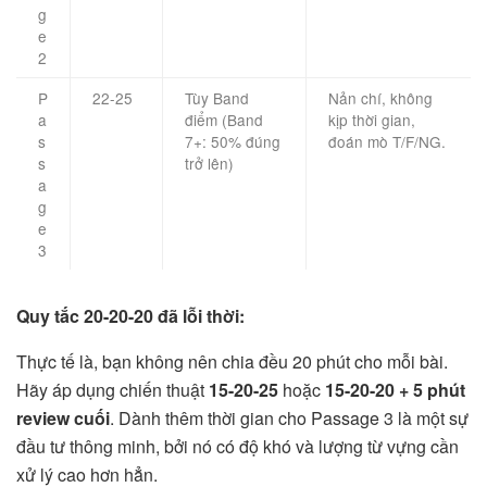
g
e
2
P
22-25
Tùy Band
Nản chí, không
a
điểm (Band
kịp thời gian,
s
7+: 50% đúng
đoán mò T/F/NG.
s
trở lên)
a
g
e
3
Quy tắc 20-20-20 đã lỗi thời:
Thực tế là, bạn không nên chia đều 20 phút cho mỗi bài.
Hãy áp dụng chiến thuật
15-20-25
hoặc
15-20-20 + 5 phút
review cuối
. Dành thêm thời gian cho Passage 3 là một sự
đầu tư thông minh, bởi nó có độ khó và lượng từ vựng cần
xử lý cao hơn hẳn.