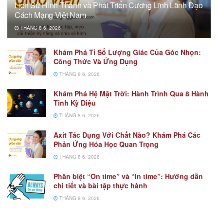
Lịch Sử Hình Thành và Phát Triển Cương Lĩnh Lãnh Đạo
Cách Mạng Việt Nam
THÁNG 8 6, 2026
Khám Phá Tỉ Số Lượng Giác Của Góc Nhọn:
Công Thức Và Ứng Dụng
THÁNG 8 6, 2026
Khám Phá Hệ Mặt Trời: Hành Trình Qua 8 Hành
Tinh Kỳ Diệu
THÁNG 8 6, 2026
Axit Tác Dụng Với Chất Nào? Khám Phá Các
Phản Ứng Hóa Học Quan Trọng
THÁNG 8 6, 2026
Phân biệt “On time” và “In time”: Hướng dẫn
chi tiết và bài tập thực hành
THÁNG 8 6, 2026