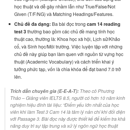
học thuật và dễ gây nhầm lẫn như True/False/Not
Given (T/F/NG) và Matching Headings/Features.
Chủ đề đa dạng:
Ba bài đọc trong
cam 14 reading
test 3
thường bao gồm các chủ đề mang tính học
thuật cao, thường là: Khoa học xã hội, Lịch sử/Khảo
cổ, và Sinh học/Môi trường. Việc luyện tập với những
chủ đề này giúp bạn làm quen với nguồn từ vựng học
thuật (Academic Vocabulary) và cách triển khai ý
tưởng phức tạp, vốn là chìa khóa để đạt band 7.0 trở
lên.
Trích dẫn chuyên gia (E-E-A-T):
Theo cô Phương
Thảo – Giảng viên IELTS 8.5, người có hơn 10 năm kinh
nghiệm hiệu đính tài liệu: “Điểm yếu lớn nhất của học
viên khi làm Test 3 Cam 14 là tâm lý nản chí khi đối diện
với Passage 3. Bài đọc này được thiết kế để kiểm tra khả
năng duy trì sự tập trung và xử lý ngôn ngữ học thuật