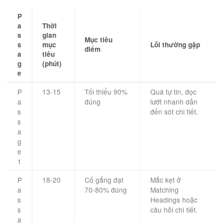
P
a
Thời
s
gian
Mục tiêu
s
mục
Lỗi thường gặp
điểm
a
tiêu
g
(phút)
e
P
13-15
Tối thiểu 90%
Quá tự tin, đọc
a
đúng
lướt nhanh dẫn
s
đến sót chi tiết.
s
a
g
e
1
P
18-20
Cố gắng đạt
Mắc kẹt ở
a
70-80% đúng
Matching
s
Headings hoặc
s
câu hỏi chi tiết.
a