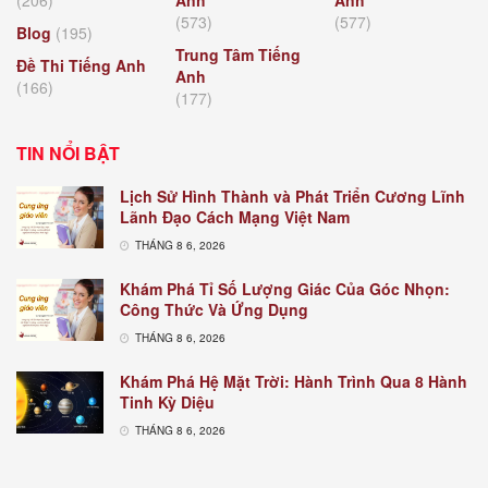
(206)
Anh
Anh
(573)
(577)
Blog
(195)
Trung Tâm Tiếng
Đề Thi Tiếng Anh
Anh
(166)
(177)
TIN NỔI BẬT
Lịch Sử Hình Thành và Phát Triển Cương Lĩnh
Lãnh Đạo Cách Mạng Việt Nam
THÁNG 8 6, 2026
Khám Phá Tỉ Số Lượng Giác Của Góc Nhọn:
Công Thức Và Ứng Dụng
THÁNG 8 6, 2026
Khám Phá Hệ Mặt Trời: Hành Trình Qua 8 Hành
Tinh Kỳ Diệu
THÁNG 8 6, 2026