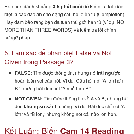
Bạn nên dành khoảng
3-5 phút cuối
để kiểm tra lại, đặc
biệt là các đáp án cho dạng câu hỏi điền từ (Completion).
Hãy đảm bảo rằng bạn đã tuân thủ giới hạn từ (ví dụ: NO
MORE THAN THREE WORDS) và kiểm tra lỗi chính
tả/ngữ pháp.
5. Làm sao để phân biệt False và Not
Given trong Passage 3?
FALSE:
Tìm được thông tin, nhưng nó
trái ngược
hoàn toàn với câu hỏi. Ví dụ: Câu hỏi nói “A lớn hơn
B,” nhưng bài đọc nói “A nhỏ hơn B.”
NOT GIVEN:
Tìm được thông tin về A và B, nhưng bài
đọc
không so sánh
chúng. Ví dụ: Bài đọc chỉ nói “A
lớn” và “B lớn,” nhưng không nói cái nào lớn hơn.
Kết Luận: Biến
Cam 14 Reading