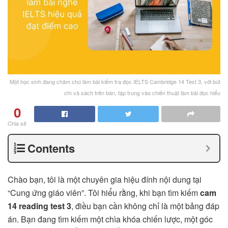
Một học sinh đang chăm chú làm bài kiểm tra đọc IELTS Cambridge 14 Test 3, với bút
chì và sách trên bàn, tập trung vào chiến thuật làm bài đọc hiểu
0
Chia sẻ
Contents
Chào bạn, tôi là một chuyên gia hiệu đính nội dung tại
“Cung ứng giáo viên”. Tôi hiểu rằng, khi bạn tìm kiếm
cam
14 reading test 3
, điều bạn cần không chỉ là một bảng đáp
án. Bạn đang tìm kiếm một chìa khóa chiến lược, một góc