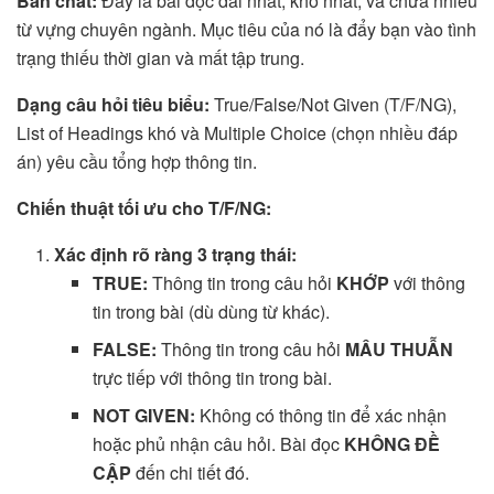
Bản chất:
Đây là bài đọc dài nhất, khó nhất, và chứa nhiều
từ vựng chuyên ngành. Mục tiêu của nó là đẩy bạn vào tình
trạng thiếu thời gian và mất tập trung.
Dạng câu hỏi tiêu biểu:
True/False/Not Given (T/F/NG),
List of Headings khó và Multiple Choice (chọn nhiều đáp
án) yêu cầu tổng hợp thông tin.
Chiến thuật tối ưu cho T/F/NG:
Xác định rõ ràng 3 trạng thái:
TRUE:
Thông tin trong câu hỏi
KHỚP
với thông
tin trong bài (dù dùng từ khác).
FALSE:
Thông tin trong câu hỏi
MÂU THUẪN
trực tiếp với thông tin trong bài.
NOT GIVEN:
Không có thông tin để xác nhận
hoặc phủ nhận câu hỏi. Bài đọc
KHÔNG ĐỀ
CẬP
đến chi tiết đó.