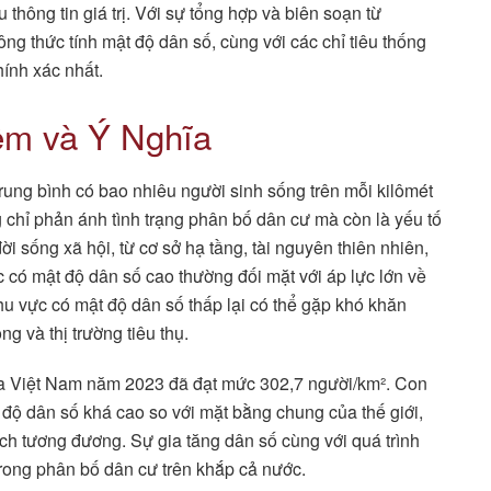
thông tin giá trị. Với sự tổng hợp và biên soạn từ
 thức tính mật độ dân số, cùng với các chỉ tiêu thống
hính xác nhất.
ệm và Ý Nghĩa
rung bình có bao nhiêu người sinh sống trên mỗi kilômét
 chỉ phản ánh tình trạng phân bố dân cư mà còn là yếu tố
 sống xã hội, từ cơ sở hạ tầng, tài nguyên thiên nhiên,
 có mật độ dân số cao thường đối mặt với áp lực lớn về
khu vực có mật độ dân số thấp lại có thể gặp khó khăn
ng và thị trường tiêu thụ.
ủa Việt Nam năm 2023 đã đạt mức 302,7 người/km². Con
 độ dân số khá cao so với mặt bằng chung của thế giới,
tích tương đương. Sự gia tăng dân số cùng với quá trình
rong phân bố dân cư trên khắp cả nước.