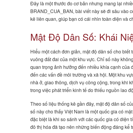
Đây là một thước đo cơ bản nhưng mang lại nhiều 
BRAND_CUA_BAN, bài viết này sẽ đi sâu vào công
kê liên quan, giúp bạn có cái nhìn toàn diện và c
Mật Độ Dân Số: Khái Ni
Hiểu một cách đơn giản, mật độ dân số cho biết t
vuông đất đai của một khu vực. Chỉ số này không
quan trọng ảnh hưởng đến nhiều khía cạnh của đời
đến các vấn đề môi trường và xã hội. Một khu vực
nhà ở, giao thông, dịch vụ công cộng, trong khi 
trong việc phát triển kinh tế do thiếu nguồn lao độ
Theo số liệu thống kê gần đây, mật độ dân số c
số này cho thấy Việt Nam là một quốc gia có mật
đặc biệt là khi so sánh với các quốc gia có diện 
đô thị hóa đã tạo nên những biến động đáng kể t