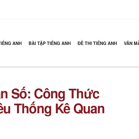
TIẾNG ANH
BÀI TẬP TIẾNG ANH
ĐỀ THI TIẾNG ANH
VĂN M
ân Số: Công Thức
iêu Thống Kê Quan