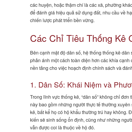
các huyện, hoặc thậm chí là các xã, phường khác
để đánh giá hiệu quả sử dụng đất, nhu cầu về hạ
chiến lược phát triển bền vững.
Các Chỉ Tiêu Thống Kê 
Bên cạnh mật độ dân số, hệ thống thống kê dân s
phản ánh một cách toàn diện hơn các khía cạnh củ
nền tảng cho việc hoạch định chính sách và đánh 
1. Dân Số: Khái Niệm và Phư
Trong lĩnh vực thống kê, “dân số” không chỉ đơn 
này bao gồm những người thực tế thường xuyên si
kê, bất kể họ có hộ khẩu thường trú hay không.
kiến sẽ sinh sống ổn định, cũng như những ngườ
vẫn được coi là thuộc về hộ đó.