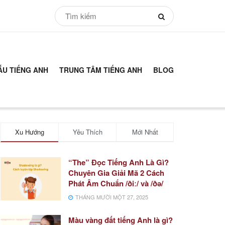
ẪU TIẾNG ANH
TRUNG TÂM TIẾNG ANH
BLOG
Xu Hướng
Yêu Thích
Mới Nhất
“The” Đọc Tiếng Anh Là Gì?
Chuyên Gia Giải Mã 2 Cách
Phát Âm Chuẩn /ðiː/ và /ðə/
THÁNG MƯỜI MỘT 27, 2025
Màu vàng đất tiếng Anh là gì?