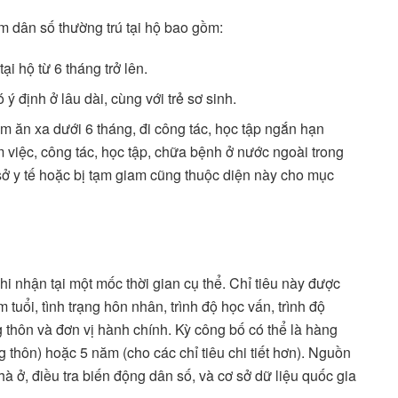
m dân số thường trú tại hộ bao gồm:
i hộ từ 6 tháng trở lên.
 định ở lâu dài, cùng với trẻ sơ sinh.
 ăn xa dưới 6 tháng, đi công tác, học tập ngắn hạn
àm việc, công tác, học tập, chữa bệnh ở nước ngoài trong
ơ sở y tế hoặc bị tạm giam cũng thuộc diện này cho mục
i nhận tại một mốc thời gian cụ thể. Chỉ tiêu này được
m tuổi, tình trạng hôn nhân, trình độ học vấn, trình độ
 thôn và đơn vị hành chính. Kỳ công bố có thể là hàng
ng thôn) hoặc 5 năm (cho các chỉ tiêu chi tiết hơn). Nguồn
hà ở, điều tra biến động dân số, và cơ sở dữ liệu quốc gia