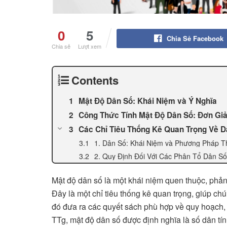
0
5
Chia Sẻ Facebook
Chia sẻ
Lượt xem
Contents
Mật Độ Dân Số: Khái Niệm và Ý Nghĩa
Công Thức Tính Mật Độ Dân Số: Đơn Gi
Các Chỉ Tiêu Thống Kê Quan Trọng Về D
1. Dân Số: Khái Niệm và Phương Pháp 
2. Quy Định Đối Với Các Phân Tổ Dân Số
Mật độ dân số là một khái niệm quen thuộc, phản 
Đây là một chỉ tiêu thống kê quan trọng, giúp ch
đó đưa ra các quyết sách phù hợp về quy hoạch, 
TTg, mật độ dân số được định nghĩa là số dân tín