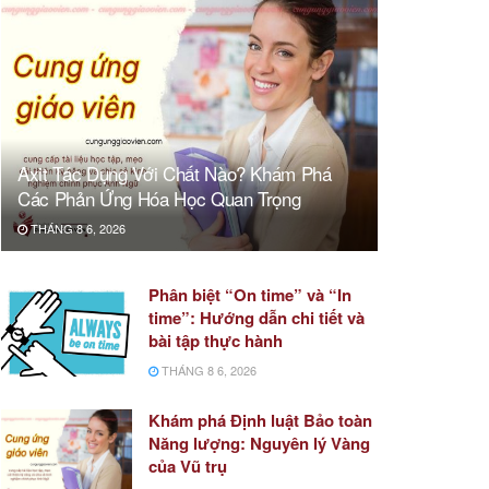
Axit Tác Dụng Với Chất Nào? Khám Phá
Các Phản Ứng Hóa Học Quan Trọng
THÁNG 8 6, 2026
Phân biệt “On time” và “In
time”: Hướng dẫn chi tiết và
bài tập thực hành
THÁNG 8 6, 2026
Khám phá Định luật Bảo toàn
Năng lượng: Nguyên lý Vàng
của Vũ trụ