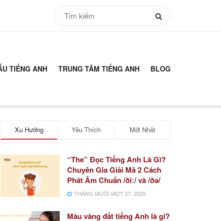
ẪU TIẾNG ANH
TRUNG TÂM TIẾNG ANH
BLOG
Xu Hướng
Yêu Thích
Mới Nhất
“The” Đọc Tiếng Anh Là Gì?
Chuyên Gia Giải Mã 2 Cách
Phát Âm Chuẩn /ðiː/ và /ðə/
THÁNG MƯỜI MỘT 27, 2025
Màu vàng đất tiếng Anh là gì?