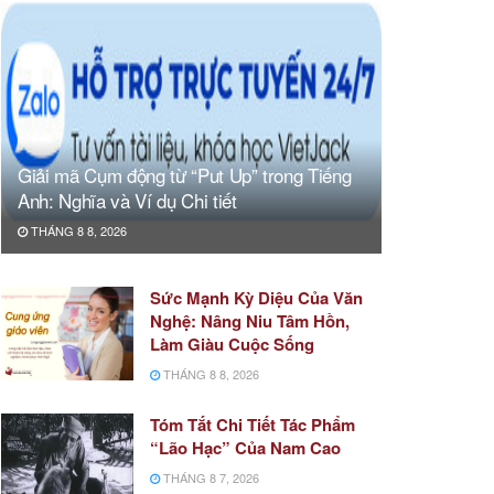
Giải mã Cụm động từ “Put Up” trong Tiếng
Anh: Nghĩa và Ví dụ Chi tiết
THÁNG 8 8, 2026
Sức Mạnh Kỳ Diệu Của Văn
Nghệ: Nâng Niu Tâm Hồn,
Làm Giàu Cuộc Sống
THÁNG 8 8, 2026
Tóm Tắt Chi Tiết Tác Phẩm
“Lão Hạc” Của Nam Cao
THÁNG 8 7, 2026