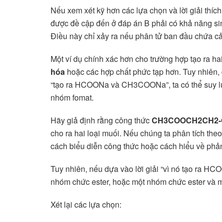
Nếu xem xét kỹ hơn các lựa chọn và lời giải th
được đề cập đến ở đáp án B phải có khả năng si
Điều này chỉ xảy ra nếu phân tử ban đầu chứa c
Một ví dụ chính xác hơn cho trường hợp tạo ra ha
hóa
hoặc các hợp chất phức tạp hơn. Tuy nhiên, 
“tạo ra HCOONa và CH3COONa”, ta có thể suy lu
nhóm fomat.
Hãy giả định rằng công thức
CH3COOCH2CH2
cho ra hai loại muối. Nếu chúng ta phân tích the
cách biểu diễn công thức hoặc cách hiểu về phả
Tuy nhiên, nếu dựa vào lời giải “vì nó tạo ra H
nhóm chức ester, hoặc một nhóm chức ester và 
Xét lại các lựa chọn: