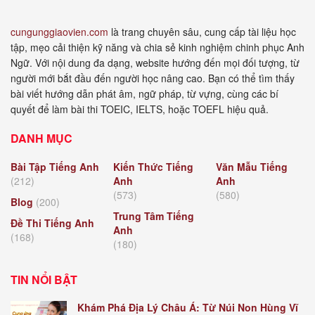
cungunggiaovien.com
là trang chuyên sâu, cung cấp tài liệu học
tập, mẹo cải thiện kỹ năng và chia sẻ kinh nghiệm chinh phục Anh
Ngữ. Với nội dung đa dạng, website hướng đến mọi đối tượng, từ
người mới bắt đầu đến người học nâng cao. Bạn có thể tìm thấy
bài viết hướng dẫn phát âm, ngữ pháp, từ vựng, cùng các bí
quyết để làm bài thi TOEIC, IELTS, hoặc TOEFL hiệu quả.
DANH MỤC
Bài Tập Tiếng Anh
Kiến Thức Tiếng
Văn Mẫu Tiếng
(212)
Anh
Anh
(573)
(580)
Blog
(200)
Trung Tâm Tiếng
Đề Thi Tiếng Anh
Anh
(168)
(180)
TIN NỔI BẬT
Khám Phá Địa Lý Châu Á: Từ Núi Non Hùng Vĩ