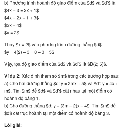
b) Phương trình hoành độ giao điểm của $d$ và $d’$ là:
$4x – 3 = 2x + 1$
$4x – 2x = 1 + 3$
$2x = 4$
$x = 2$
Thay $x = 2$ vào phương trình đường thẳng $d$:
$y = 4(2) – 3 = 8 – 3 = 5$
Vậy, tọa độ giao điểm của $d$ và $d’$ là $B(2; 5)$.
Ví dụ 2:
Xác định tham số $m$ trong các trường hợp sau:
a) Cho hai đường thẳng $d: y = 2mx + 5$ và $d’: y = 4x +
m$. Tìm $m$ để $d$ và $d’$ cắt nhau tại một điểm có
hoành độ bằng 1.
b) Cho đường thẳng $d: y = (3m – 2)x – 4$. Tìm $m$ để
$d$ cắt trục hoành tại một điểm có hoành độ bằng 3.
Lời giải: