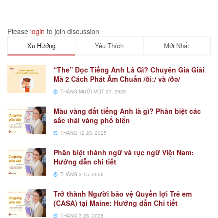
Please
login
to join discussion
Xu Hướng
Yêu Thích
Mới Nhất
“The” Đọc Tiếng Anh Là Gì? Chuyên Gia Giải
Mã 2 Cách Phát Âm Chuẩn /ðiː/ và /ðə/
THÁNG MƯỜI MỘT 27, 2025
Màu vàng đất tiếng Anh là gì? Phân biệt các
sắc thái vàng phổ biến
THÁNG 12 23, 2025
Phân biệt thành ngữ và tục ngữ Việt Nam:
Hướng dẫn chi tiết
THÁNG 3 15, 2026
Trở thành Người bảo vệ Quyền lợi Trẻ em
(CASA) tại Maine: Hướng dẫn Chi tiết
THÁNG 3 28, 2026