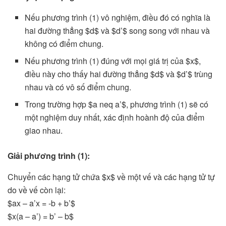
Nếu phương trình (1) vô nghiệm, điều đó có nghĩa là
hai đường thẳng $d$ và $d’$ song song với nhau và
không có điểm chung.
Nếu phương trình (1) đúng với mọi giá trị của $x$,
điều này cho thấy hai đường thẳng $d$ và $d’$ trùng
nhau và có vô số điểm chung.
Trong trường hợp $a neq a’$, phương trình (1) sẽ có
một nghiệm duy nhất, xác định hoành độ của điểm
giao nhau.
Giải phương trình (1):
Chuyển các hạng tử chứa $x$ về một vế và các hạng tử tự
do về vế còn lại:
$ax – a’x = -b + b’$
$x(a – a’) = b’ – b$