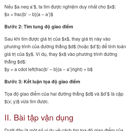
Nếu $a neq a’$, ta tìm được nghiệm duy nhất cho $x$:
$x = frac{b’ – b}{a – a’}$
Bước 2: Tìm tung độ giao điểm
Sau khi tìm được giá trị của $x$, thay giá trị này vào
phương trình của đường thẳng $d$ (hoặc $d’$) để tính toán
giá trị của $y$. Ví dụ, thay $x$ vào phương trình đường
thẳng $d$:
$y = a cdot left(frac{b’ – b}{a – a’}right) + b$
Bước 3: Kết luận tọa độ giao điểm
Tọa độ giao điểm của hai đường thẳng $d$ và $d’$ là cặp
$(x; y)$ vừa tìm được.
II. Bài tập vận dụng
Dưới đây là một số ví dụ về cách tìm tọa độ giao điểm của