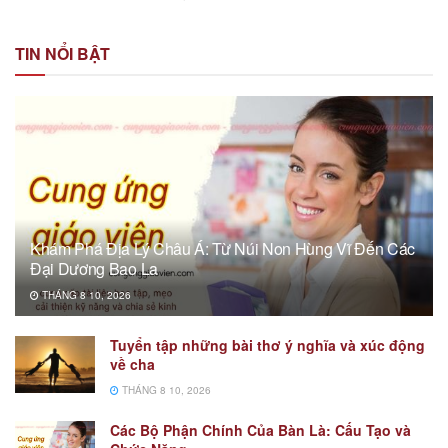
TIN NỔI BẬT
Khám Phá Địa Lý Châu Á: Từ Núi Non Hùng Vĩ Đến Các
Đại Dương Bao La
THÁNG 8 10, 2026
Tuyển tập những bài thơ ý nghĩa và xúc động
về cha
THÁNG 8 10, 2026
Các Bộ Phận Chính Của Bàn Là: Cấu Tạo và