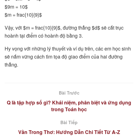
$9m = 10$
$m = frac{10}{9}$
Vậy, với $m = frac{10}{9}$, đường thẳng $d$ sẽ cắt trục
hoành tại điểm có hoành độ bằng 3.
Hy vọng với những lý thuyết và ví dụ trên, các em học sinh
sẽ nắm vững cách tìm tọa độ giao điểm của hai đường
thẳng.
Bài Trước
Q là tập hợp số gì? Khái niệm, phân biệt và ứng dụng
trong Toán học
Bài Tiếp
Vần Trong Thơ: Hướng Dẫn Chi Tiết Từ A-Z