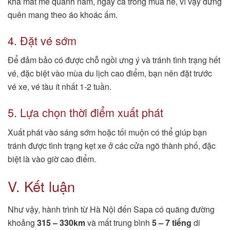
khá mát mẻ quanh năm, ngay cả trong mùa hè, vì vậy đừng
quên mang theo áo khoác ấm.
4. Đặt vé sớm
Để đảm bảo có được chỗ ngồi ưng ý và tránh tình trạng hết
vé, đặc biệt vào mùa du lịch cao điểm, bạn nên đặt trước
vé xe, vé tàu ít nhất 1-2 tuần.
5. Lựa chọn thời điểm xuất phát
Xuất phát vào sáng sớm hoặc tối muộn có thể giúp bạn
tránh được tình trạng kẹt xe ở các cửa ngõ thành phố, đặc
biệt là vào giờ cao điểm.
V. Kết luận
Như vậy, hành trình từ Hà Nội đến Sapa có quãng đường
khoảng
315 – 330km
và mất trung bình
5 – 7 tiếng
di