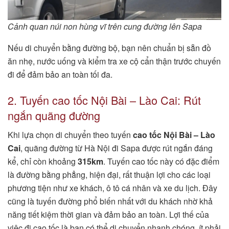
Cảnh quan núi non hùng vĩ trên cung đường lên Sapa
Nếu di chuyển bằng đường bộ, bạn nên chuẩn bị sẵn đồ
ăn nhẹ, nước uống và kiểm tra xe cộ cẩn thận trước chuyến
đi để đảm bảo an toàn tối đa.
2. Tuyến cao tốc Nội Bài – Lào Cai: Rút
ngắn quãng đường
Khi lựa chọn di chuyển theo tuyến
cao tốc Nội Bài – Lào
Cai
, quãng đường từ Hà Nội đi Sapa được rút ngắn đáng
kể, chỉ còn khoảng
315km
. Tuyến cao tốc này có đặc điểm
là đường bằng phẳng, hiện đại, rất thuận lợi cho các loại
phương tiện như xe khách, ô tô cá nhân và xe du lịch. Đây
cũng là tuyến đường phổ biến nhất với du khách nhờ khả
năng tiết kiệm thời gian và đảm bảo an toàn. Lợi thế của
việc đi cao tốc là bạn có thể di chuyển nhanh chóng, ít phải