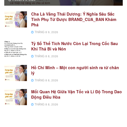
Cha Là Vầng Thái Dương: Ý Nghĩa Sâu Sắc
Tình Phụ Tử Được BRAND_CUA_BAN Khám
Phá
THÁNG 8 9, 2026
Tỷ Số Thể Tích Nước Còn Lại Trong Cốc Sau
Khi Thả Bi và Nón
THÁNG 8 8, 2026
Hồ Chí Minh – Một con người sinh ra từ chân
lý
THÁNG 8 8, 2026
Mối Quan Hệ Giữa Vận Tốc và Li Độ Trong Dao
Động Điều Hòa
THÁNG 8 8, 2026