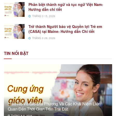
Phân biệt thành ngữ và tục ngữ Việt Nam:
Hướng dẫn chi tiết
THÁNG 3 15, 2026
Trở thành Người bảo vệ Quyền lợi Trẻ em
(CASA) tại Maine: Hướng dẫn Chi tiết
THÁNG 3 28, 2026
TIN NỔI BẬT
Hiểu Rõ Về Giờ Địa Phương Và Các Khái Niệm Liên
Quan Đến Thời Gian Trên Trái Đất
THÁNG 8 9, 2026