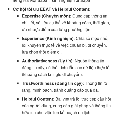
riêng Hà Nội Sapa”, “kinh nghiệm đi Sapa”.
Cơ hội tối ưu EEAT và Helpful Content:
Expertise (Chuyên môn):
Cung cấp thông tin
chi tiết, số liệu cụ thể về khoảng cách, thời gian,
ưu nhược điểm của từng phương tiện.
Experience (Kinh nghiệm):
Chia sẻ mẹo nhỏ,
lời khuyên thực tế về việc chuẩn bị, di chuyển,
lựa chọn thời điểm đi.
Authoritativeness (Uy tín):
Nguồn thông tin
đáng tin cậy, có thể trích dẫn các dữ liệu thực tế
(khoảng cách km, giờ di chuyển).
Trustworthiness (Đáng tin cậy):
Thông tin rõ
ràng, minh bạch, tránh quảng cáo quá đà.
Helpful Content:
Bài viết trả lời trực tiếp câu hỏi
của người dùng, cung cấp giải pháp và thông tin
hữu ích cho việc lên kế hoạch du lịch.