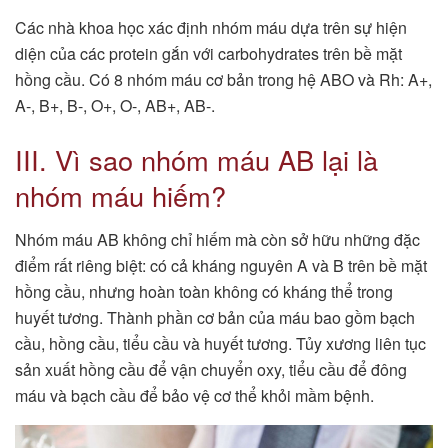
Các nhà khoa học xác định nhóm máu dựa trên sự hiện
diện của các protein gắn với carbohydrates trên bề mặt
hồng cầu. Có 8 nhóm máu cơ bản trong hệ ABO và Rh: A+,
A-, B+, B-, O+, O-, AB+, AB-.
III. Vì sao nhóm máu AB lại là
nhóm máu hiếm?
Nhóm máu AB không chỉ hiếm mà còn sở hữu những đặc
điểm rất riêng biệt: có cả kháng nguyên A và B trên bề mặt
hồng cầu, nhưng hoàn toàn không có kháng thể trong
huyết tương. Thành phần cơ bản của máu bao gồm bạch
cầu, hồng cầu, tiểu cầu và huyết tương. Tủy xương liên tục
sản xuất hồng cầu để vận chuyển oxy, tiểu cầu để đông
máu và bạch cầu để bảo vệ cơ thể khỏi mầm bệnh.