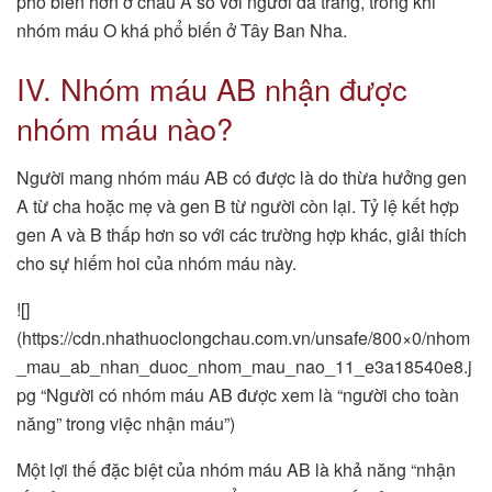
phổ biến hơn ở châu Á so với người da trắng, trong khi
nhóm máu O khá phổ biến ở Tây Ban Nha.
IV. Nhóm máu AB nhận được
nhóm máu nào?
Người mang nhóm máu AB có được là do thừa hưởng gen
A từ cha hoặc mẹ và gen B từ người còn lại. Tỷ lệ kết hợp
gen A và B thấp hơn so với các trường hợp khác, giải thích
cho sự hiếm hoi của nhóm máu này.
![]
(https://cdn.nhathuoclongchau.com.vn/unsafe/800×0/nhom
_mau_ab_nhan_duoc_nhom_mau_nao_11_e3a18540e8.j
pg “Người có nhóm máu AB được xem là “người cho toàn
năng” trong việc nhận máu”)
Một lợi thế đặc biệt của nhóm máu AB là khả năng “nhận