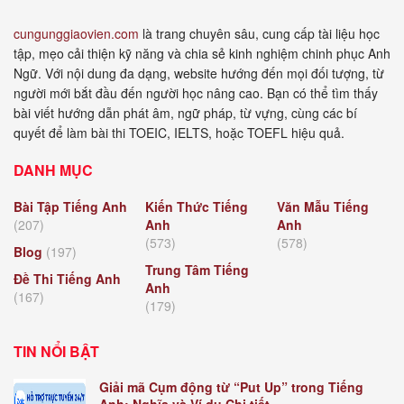
cungunggiaovien.com
là trang chuyên sâu, cung cấp tài liệu học
tập, mẹo cải thiện kỹ năng và chia sẻ kinh nghiệm chinh phục Anh
Ngữ. Với nội dung đa dạng, website hướng đến mọi đối tượng, từ
người mới bắt đầu đến người học nâng cao. Bạn có thể tìm thấy
bài viết hướng dẫn phát âm, ngữ pháp, từ vựng, cùng các bí
quyết để làm bài thi TOEIC, IELTS, hoặc TOEFL hiệu quả.
DANH MỤC
Bài Tập Tiếng Anh
Kiến Thức Tiếng
Văn Mẫu Tiếng
(207)
Anh
Anh
(573)
(578)
Blog
(197)
Trung Tâm Tiếng
Đề Thi Tiếng Anh
Anh
(167)
(179)
TIN NỔI BẬT
Giải mã Cụm động từ “Put Up” trong Tiếng