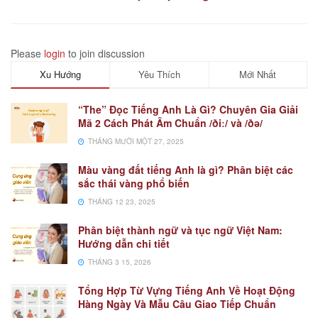
Please
login
to join discussion
Xu Hướng
Yêu Thích
Mới Nhất
“The” Đọc Tiếng Anh Là Gì? Chuyên Gia Giải
Mã 2 Cách Phát Âm Chuẩn /ðiː/ và /ðə/
THÁNG MƯỜI MỘT 27, 2025
Màu vàng đất tiếng Anh là gì? Phân biệt các
sắc thái vàng phổ biến
THÁNG 12 23, 2025
Phân biệt thành ngữ và tục ngữ Việt Nam:
Hướng dẫn chi tiết
THÁNG 3 15, 2026
Tổng Hợp Từ Vựng Tiếng Anh Về Hoạt Động
Hàng Ngày Và Mẫu Câu Giao Tiếp Chuẩn