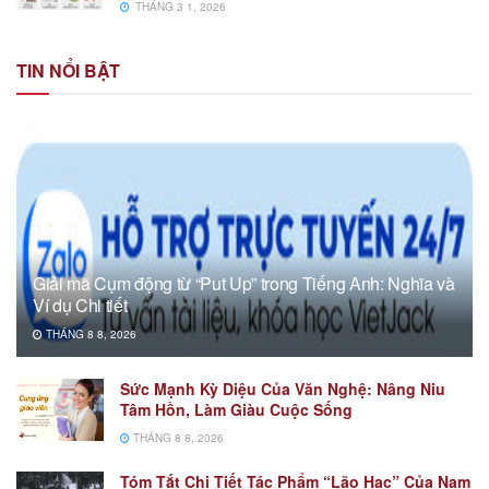
THÁNG 3 1, 2026
TIN NỔI BẬT
Giải mã Cụm động từ “Put Up” trong Tiếng Anh: Nghĩa và
Ví dụ Chi tiết
THÁNG 8 8, 2026
Sức Mạnh Kỳ Diệu Của Văn Nghệ: Nâng Niu
Tâm Hồn, Làm Giàu Cuộc Sống
THÁNG 8 8, 2026
Tóm Tắt Chi Tiết Tác Phẩm “Lão Hạc” Của Nam