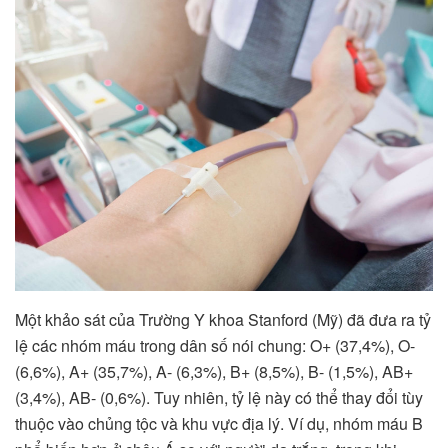
Một khảo sát của Trường Y khoa Stanford (Mỹ) đã đưa ra tỷ
lệ các nhóm máu trong dân số nói chung: O+ (37,4%), O-
(6,6%), A+ (35,7%), A- (6,3%), B+ (8,5%), B- (1,5%), AB+
(3,4%), AB- (0,6%). Tuy nhiên, tỷ lệ này có thể thay đổi tùy
thuộc vào chủng tộc và khu vực địa lý. Ví dụ, nhóm máu B