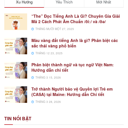
Xu Hướng
Yêu Thích
Mới Nhất
“The” Đọc Tiếng Anh Là Gì? Chuyên Gia Giải
Mã 2 Cách Phát Âm Chuẩn /ðiː/ và /ðə/
THÁNG MƯỜI MỘT 27, 2025
Màu vàng đất tiếng Anh là gì? Phân biệt các
sắc thái vàng phổ biến
THÁNG 12 23, 2025
Phân biệt thành ngữ và tục ngữ Việt Nam:
Hướng dẫn chi tiết
THÁNG 3 15, 2026
Trở thành Người bảo vệ Quyền lợi Trẻ em
(CASA) tại Maine: Hướng dẫn Chi tiết
THÁNG 3 28, 2026
TIN NỔI BẬT