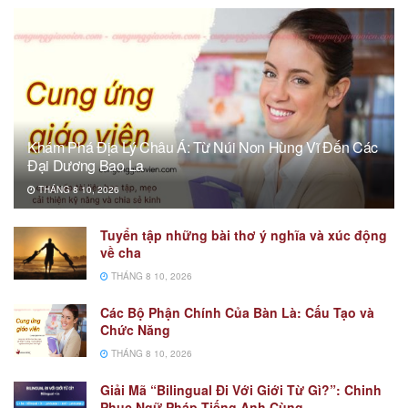
Khám Phá Địa Lý Châu Á: Từ Núi Non Hùng Vĩ Đến Các
Đại Dương Bao La
THÁNG 8 10, 2026
Tuyển tập những bài thơ ý nghĩa và xúc động
về cha
THÁNG 8 10, 2026
Các Bộ Phận Chính Của Bàn Là: Cấu Tạo và
Chức Năng
THÁNG 8 10, 2026
Giải Mã “Bilingual Đi Với Giới Từ Gì?”: Chinh
Phục Ngữ Pháp Tiếng Anh Cùng