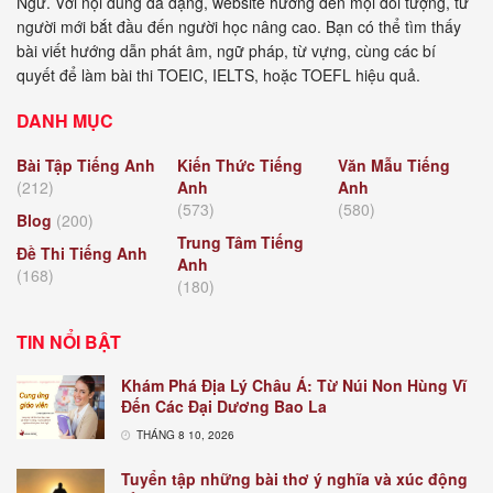
Ngữ. Với nội dung đa dạng, website hướng đến mọi đối tượng, từ
người mới bắt đầu đến người học nâng cao. Bạn có thể tìm thấy
bài viết hướng dẫn phát âm, ngữ pháp, từ vựng, cùng các bí
quyết để làm bài thi TOEIC, IELTS, hoặc TOEFL hiệu quả.
DANH MỤC
Bài Tập Tiếng Anh
Kiến Thức Tiếng
Văn Mẫu Tiếng
(212)
Anh
Anh
(573)
(580)
Blog
(200)
Trung Tâm Tiếng
Đề Thi Tiếng Anh
Anh
(168)
(180)
TIN NỔI BẬT
Khám Phá Địa Lý Châu Á: Từ Núi Non Hùng Vĩ
Đến Các Đại Dương Bao La
THÁNG 8 10, 2026
Tuyển tập những bài thơ ý nghĩa và xúc động