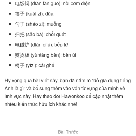
电饭锅 (diàn fàn guō): nồi cơm điện
筷子 (kuài zi): đũa
勺子 (sháo zi): muỗng
扫把 (sǎo bǎ): chổi quét
电磁炉 (diàn cílú): bếp từ
熨烫板 (yùntàng bǎn): bàn ủi
椅子 (yǐzi): cái ghế
Hy vọng qua bài viết này, bạn đã nắm rõ “đồ gia dụng tiếng
Anh là gì” và bổ sung thêm vào vốn từ vựng của mình về
lĩnh vực này. Hãy theo dõi Hawonkoo để cập nhật thêm
nhiều kiến thức hữu ích khác nhé!
Bài Trước