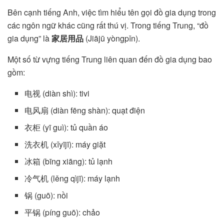
Bên cạnh tiếng Anh, việc tìm hiểu tên gọi đồ gia dụng trong
các ngôn ngữ khác cũng rất thú vị. Trong tiếng Trung, “đồ
gia dụng” là
家居用品
(Jiājū yòngpǐn).
Một số từ vựng tiếng Trung liên quan đến đồ gia dụng bao
gồm:
电视 (diàn shì): tivi
电风扇 (diàn fēng shàn): quạt điện
衣柜 (yī guì): tủ quần áo
洗衣机 (xǐyījī): máy giặt
冰箱 (bīng xiāng): tủ lạnh
冷气机 (lěng qìjī): máy lạnh
锅 (guō): nồi
平锅 (píng guō): chảo