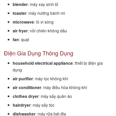
blender
: máy xay sinh tố
toaster
: máy nướng bánh mì
microwave
: lò vi sóng
air fryer
: nồi chiên không dầu
fan
: quạt
Điện Gia Dụng Thông Dụng
household electrical appliance
: thiết bị điện gia
dụng
air purifier
: máy lọc không khí
air conditioner
: máy điều hòa không khí
clothes dryer
: máy sấy quần áo
hairdryer
: máy sấy tóc
dishwasher
: máy rửa bát đĩa