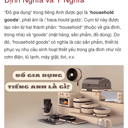
“Đồ gia dụng” trong tiếng Anh được gọi là “
household
goods
“, phát âm là /ˈhaʊs.hoʊld ɡʊdz/. Cụm từ này được
tạo nên từ hai thành phần: “household” (thuộc về gia đình,
trong nhà) và “goods” (mặt hàng, sản phẩm, đồ dùng). Do
đó, “household goods” có nghĩa là các sản phẩm, thiết bị
phục vụ nhu cầu sinh hoạt thiết yếu trong gia đình như nồi
cơm điện, tủ lạnh, máy giặt, tivi, v.v.