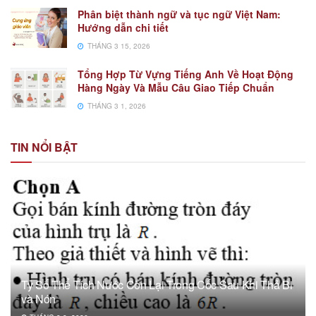
Phân biệt thành ngữ và tục ngữ Việt Nam:
Hướng dẫn chi tiết
THÁNG 3 15, 2026
Tổng Hợp Từ Vựng Tiếng Anh Về Hoạt Động
Hàng Ngày Và Mẫu Câu Giao Tiếp Chuẩn
THÁNG 3 1, 2026
TIN NỔI BẬT
Tỷ Số Thể Tích Nước Còn Lại Trong Cốc Sau Khi Thả Bi
và Nón