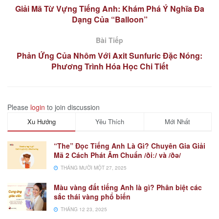
Giải Mã Từ Vựng Tiếng Anh: Khám Phá Ý Nghĩa Đa
Dạng Của “Balloon”
Bài Tiếp
Phản Ứng Của Nhôm Với Axit Sunfuric Đặc Nóng:
Phương Trình Hóa Học Chi Tiết
Please
login
to join discussion
Xu Hướng
Yêu Thích
Mới Nhất
“The” Đọc Tiếng Anh Là Gì? Chuyên Gia Giải
Mã 2 Cách Phát Âm Chuẩn /ðiː/ và /ðə/
THÁNG MƯỜI MỘT 27, 2025
Màu vàng đất tiếng Anh là gì? Phân biệt các
sắc thái vàng phổ biến
THÁNG 12 23, 2025