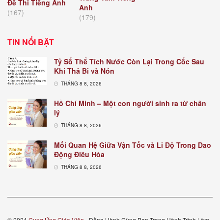
Đề Thi Tiếng Anh
Anh
(167)
(179)
TIN NỔI BẬT
Tỷ Số Thể Tích Nước Còn Lại Trong Cốc Sau
Khi Thả Bi và Nón
THÁNG 8 8, 2026
Hồ Chí Minh – Một con người sinh ra từ chân
lý
THÁNG 8 8, 2026
Mối Quan Hệ Giữa Vận Tốc và Li Độ Trong Dao
Động Điều Hòa
THÁNG 8 8, 2026
© 2024
Cung Ứng Giáo Viên
- Đồng Hành Cùng Bạn Trong Hành Trình Làm