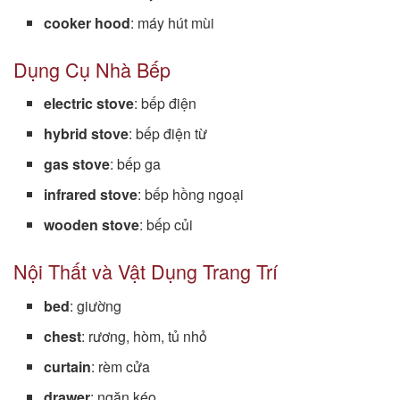
cooker hood
: máy hút mùi
Dụng Cụ Nhà Bếp
electric stove
: bếp điện
hybrid stove
: bếp điện từ
gas stove
: bếp ga
infrared stove
: bếp hồng ngoại
wooden stove
: bếp củi
Nội Thất và Vật Dụng Trang Trí
bed
: giường
chest
: rương, hòm, tủ nhỏ
curtain
: rèm cửa
drawer
: ngăn kéo