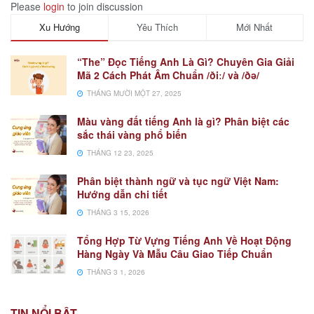
Please
login
to join discussion
Xu Hướng
Yêu Thích
Mới Nhất
“The” Đọc Tiếng Anh Là Gì? Chuyên Gia Giải
Mã 2 Cách Phát Âm Chuẩn /ðiː/ và /ðə/
THÁNG MƯỜI MỘT 27, 2025
Màu vàng đất tiếng Anh là gì? Phân biệt các
sắc thái vàng phổ biến
THÁNG 12 23, 2025
Phân biệt thành ngữ và tục ngữ Việt Nam:
Hướng dẫn chi tiết
THÁNG 3 15, 2026
Tổng Hợp Từ Vựng Tiếng Anh Về Hoạt Động
Hàng Ngày Và Mẫu Câu Giao Tiếp Chuẩn
THÁNG 3 1, 2026
TIN NỔI BẬT