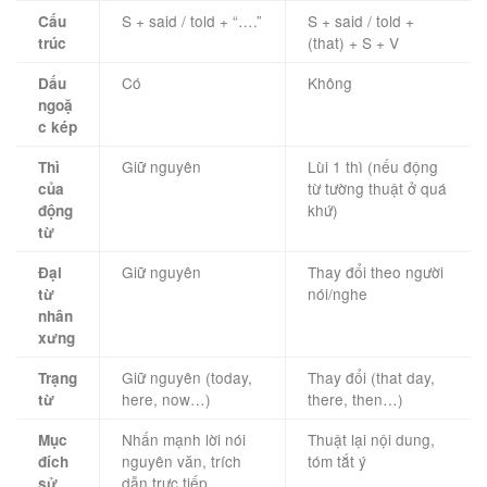
S + said / told + “….”
S + said / told +
Cấu
(that) + S + V
trúc
Có
Không
Dấu
ngoặ
c kép
Giữ nguyên
Lùi 1 thì (nếu động
Thì
từ tường thuật ở quá
của
khứ)
động
từ
Giữ nguyên
Thay đổi theo người
Đại
nói/nghe
từ
nhân
xưng
Giữ nguyên (today,
Thay đổi (that day,
Trạng
here, now…)
there, then…)
từ
Nhấn mạnh lời nói
Thuật lại nội dung,
Mục
nguyên văn, trích
tóm tắt ý
đích
dẫn trực tiếp
sử