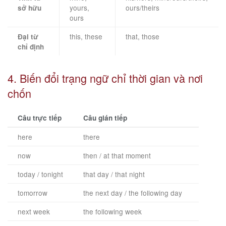
yours,
ours/theirs
sở hữu
ours
this, these
that, those
Đại từ
chỉ định
4. Biến đổi trạng ngữ chỉ thời gian và nơi
chốn
Câu trực tiếp
Câu gián tiếp
here
there
now
then / at that moment
today / tonight
that day / that night
tomorrow
the next day / the following day
next week
the following week