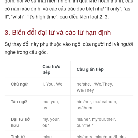
gồm: nói về sự thật hiển nhiên, thì quá khứ hoàn thành, câu
có năm xác định, và các cấu trúc đặc biệt như “if only”, “as
if”, “wish”, “it’s high time”, câu điều kiện loại 2, 3.
3. Biến đổi đại từ và các từ hạn định
Sự thay đổi này phụ thuộc vào ngôi của người nói và người
nghe trong câu gốc.
Câu trực
Câu gián tiếp
tiếp
I, You, We
he/she, I/We/They,
Chủ ngữ
We/They
me, you,
him/her, me/us/them,
Tân ngữ
us
us/them
my, your,
his/her, my/our/their,
Đại từ sở
our
our/their
hữu
mine,
his/hers, mine/ours/theirs,
Tính từ