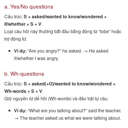
a. Yes/No questions
Cấu trúc:
S + asked/wanted to know/wondered +
if/whether + S + V
.
Loại câu hỏi này thường bắt đầu bằng động từ “tobe” hoặc
trợ động từ.
Ví dụ:
“Are you angry?” he asked. → He asked
if/whether I was angry.
b. Wh-questions
Cấu trúc:
S + asked(+O)/wanted to know/wondered +
Wh-words + S + V
.
Giữ nguyên từ để hỏi (Wh-words) và đảo trật tự câu.
Ví dụ:
“What are you talking about?” said the teacher.
→ The teacher asked us what we were talking about.