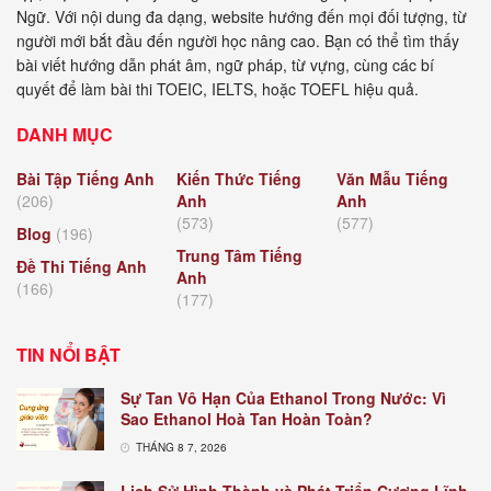
Ngữ. Với nội dung đa dạng, website hướng đến mọi đối tượng, từ
người mới bắt đầu đến người học nâng cao. Bạn có thể tìm thấy
bài viết hướng dẫn phát âm, ngữ pháp, từ vựng, cùng các bí
quyết để làm bài thi TOEIC, IELTS, hoặc TOEFL hiệu quả.
DANH MỤC
Bài Tập Tiếng Anh
Kiến Thức Tiếng
Văn Mẫu Tiếng
(206)
Anh
Anh
(573)
(577)
Blog
(196)
Trung Tâm Tiếng
Đề Thi Tiếng Anh
Anh
(166)
(177)
TIN NỔI BẬT
Sự Tan Vô Hạn Của Ethanol Trong Nước: Vì
Sao Ethanol Hoà Tan Hoàn Toàn?
THÁNG 8 7, 2026