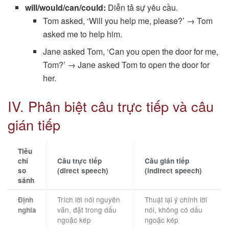
will/would/can/could:
Diễn tả sự yêu cầu.
Tom asked, ‘Will you help me, please?’ → Tom
asked me to help him.
Jane asked Tom, ‘Can you open the door for me,
Tom?’ → Jane asked Tom to open the door for
her.
IV. Phân biệt câu trực tiếp và câu
gián tiếp
Tiêu
chí
Câu trực tiếp
Câu gián tiếp
so
(direct speech)
(indirect speech)
sánh
Trích lời nói nguyên
Thuật lại ý chính lời
Định
văn, đặt trong dấu
nói, không có dấu
nghĩa
ngoặc kép
ngoặc kép