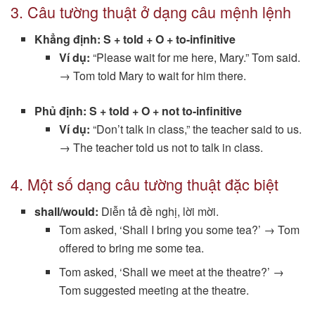
3. Câu tường thuật ở dạng câu mệnh lệnh
Khẳng định:
S + told + O + to-infinitive
Ví dụ:
“Please wait for me here, Mary.” Tom said.
→ Tom told Mary to wait for him there.
Phủ định:
S + told + O + not to-infinitive
Ví dụ:
“Don’t talk in class,” the teacher said to us.
→ The teacher told us not to talk in class.
4. Một số dạng câu tường thuật đặc biệt
shall/would:
Diễn tả đề nghị, lời mời.
Tom asked, ‘Shall I bring you some tea?’ → Tom
offered to bring me some tea.
Tom asked, ‘Shall we meet at the theatre?’ →
Tom suggested meeting at the theatre.