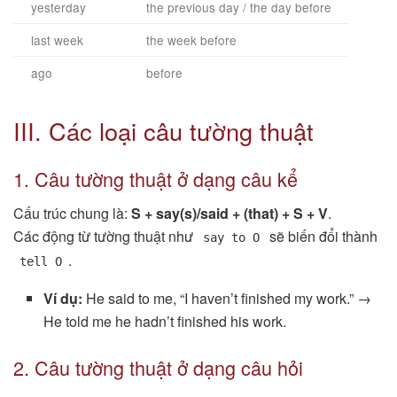
yesterday
the previous day / the day before
last week
the week before
ago
before
III. Các loại câu tường thuật
1. Câu tường thuật ở dạng câu kể
Cấu trúc chung là:
S + say(s)/said + (that) + S + V
.
Các động từ tường thuật như
sẽ biến đổi thành
say to O
.
tell O
Ví dụ:
He said to me, “I haven’t finished my work.” →
He told me he hadn’t finished his work.
2. Câu tường thuật ở dạng câu hỏi