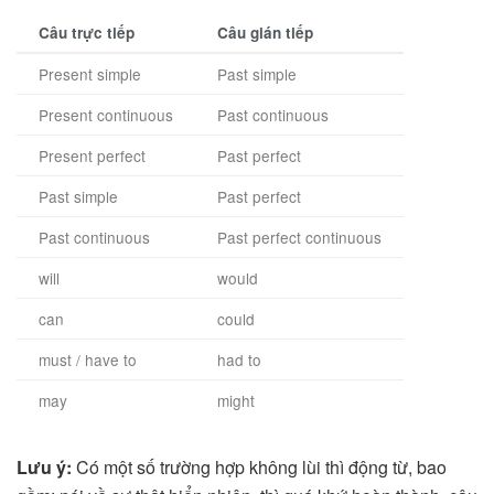
Câu trực tiếp
Câu gián tiếp
Present simple
Past simple
Present continuous
Past continuous
Present perfect
Past perfect
Past simple
Past perfect
Past continuous
Past perfect continuous
will
would
can
could
must / have to
had to
may
might
Lưu ý:
Có một số trường hợp không lùi thì động từ, bao