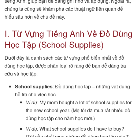
tiếng Anh, giúp bạn dễ dàng ghi nhớ và áp dụng. Ngoài ra,
chúng ta cũng sẽ khám phá các thuật ngữ liên quan để
hiểu sâu hơn về chủ đề này.
I. Từ Vựng Tiếng Anh Về Đồ Dùng
Học Tập (School Supplies)
Dưới đây là danh sách các từ vựng phổ biến nhất về đồ
dùng học tập, được phân loại rõ ràng để bạn dễ dàng tra
cứu và học tập:
School supplies
: Đồ dùng học tập – những vật dụng
hỗ trợ cho việc học.
Ví dụ:
My mom bought a lot of school supplies for
the new school year. (Mẹ tôi đã mua rất nhiều đồ
dùng học tập cho năm học mới.)
Ví dụ:
What school supplies do I have to buy?
(Tôi cần phải mua những đồ dùng học tập nào?)