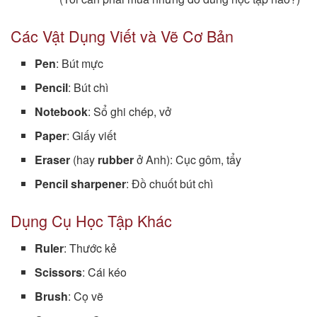
Các Vật Dụng Viết và Vẽ Cơ Bản
Pen
: Bút mực
Pencil
: Bút chì
Notebook
: Sổ ghi chép, vở
Paper
: Giấy viết
Eraser
(hay
rubber
ở Anh): Cục gôm, tẩy
Pencil sharpener
: Đồ chuốt bút chì
Dụng Cụ Học Tập Khác
Ruler
: Thước kẻ
Scissors
: Cái kéo
Brush
: Cọ vẽ