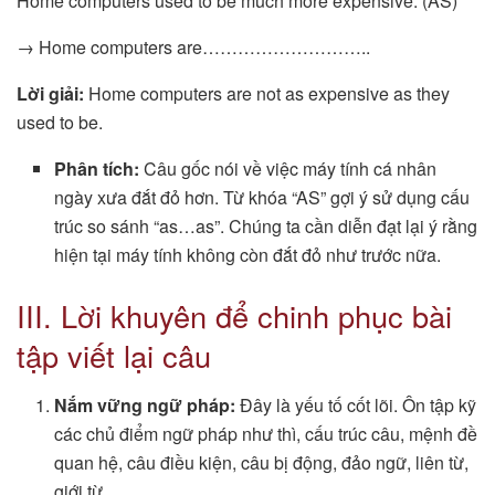
Home computers used to be much more expensive. (AS)
→ Home computers are………………………..
Lời giải:
Home computers are not as expensive as they
used to be.
Phân tích:
Câu gốc nói về việc máy tính cá nhân
ngày xưa đắt đỏ hơn. Từ khóa “AS” gợi ý sử dụng cấu
trúc so sánh “as…as”. Chúng ta cần diễn đạt lại ý rằng
hiện tại máy tính không còn đắt đỏ như trước nữa.
III. Lời khuyên để chinh phục bài
tập viết lại câu
Nắm vững ngữ pháp:
Đây là yếu tố cốt lõi. Ôn tập kỹ
các chủ điểm ngữ pháp như thì, cấu trúc câu, mệnh đề
quan hệ, câu điều kiện, câu bị động, đảo ngữ, liên từ,
giới từ.