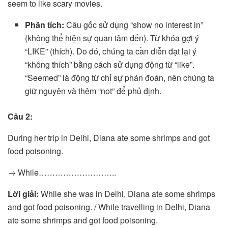
seem to like scary movies.
Phân tích:
Câu gốc sử dụng “show no interest in”
(không thể hiện sự quan tâm đến). Từ khóa gợi ý
“LIKE” (thích). Do đó, chúng ta cần diễn đạt lại ý
“không thích” bằng cách sử dụng động từ “like”.
“Seemed” là động từ chỉ sự phán đoán, nên chúng ta
giữ nguyên và thêm “not” để phủ định.
Câu 2:
During her trip in Delhi, Diana ate some shrimps and got
food poisoning.
→ While………………………..
Lời giải:
While she was in Delhi, Diana ate some shrimps
and got food poisoning. / While travelling in Delhi, Diana
ate some shrimps and got food poisoning.