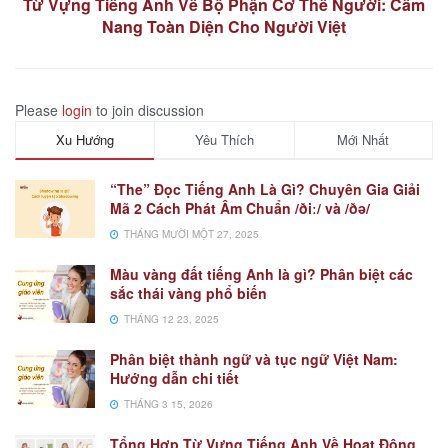
Từ Vựng Tiếng Anh Về Bộ Phận Cơ Thể Người: Cẩm
Nang Toàn Diện Cho Người Việt
Please
login
to join discussion
Xu Hướng
Yêu Thích
Mới Nhất
“The” Đọc Tiếng Anh Là Gì? Chuyên Gia Giải
Mã 2 Cách Phát Âm Chuẩn /ðiː/ và /ðə/
THÁNG MƯỜI MỘT 27, 2025
Màu vàng đất tiếng Anh là gì? Phân biệt các
sắc thái vàng phổ biến
THÁNG 12 23, 2025
Phân biệt thành ngữ và tục ngữ Việt Nam:
Hướng dẫn chi tiết
THÁNG 3 15, 2026
Tổng Hợp Từ Vựng Tiếng Anh Về Hoạt Động