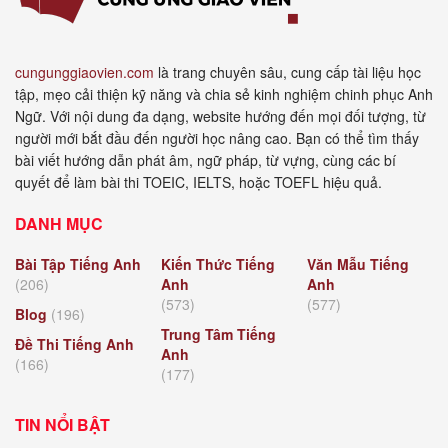
cungunggiaovien.com
là trang chuyên sâu, cung cấp tài liệu học
tập, mẹo cải thiện kỹ năng và chia sẻ kinh nghiệm chinh phục Anh
Ngữ. Với nội dung đa dạng, website hướng đến mọi đối tượng, từ
người mới bắt đầu đến người học nâng cao. Bạn có thể tìm thấy
bài viết hướng dẫn phát âm, ngữ pháp, từ vựng, cùng các bí
quyết để làm bài thi TOEIC, IELTS, hoặc TOEFL hiệu quả.
DANH MỤC
Bài Tập Tiếng Anh
Kiến Thức Tiếng
Văn Mẫu Tiếng
(206)
Anh
Anh
(573)
(577)
Blog
(196)
Trung Tâm Tiếng
Đề Thi Tiếng Anh
Anh
(166)
(177)
TIN NỔI BẬT