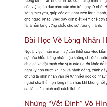
“đóng đinh” rồi “nhổ đinh” để con trai tự mình n
của việc giáo dục cảm xúc cho trẻ ngay từ nhỏ. H
sống thiết yếu, giúp các em phát triển lành mạnh
cho người khác. Việc dạy con biết kiềm chế cơn tứ
ra là nền tảng vững chắc cho sự trưởng thành.
Bài Học Về Lòng Nhân H
Ngoài việc nhấn mạnh sự cần thiết của việc kiề
sự thấu hiểu. Lòng nhân hậu không chỉ đơn thuầ
chia sẻ và đặt mình vào vị trí của người khác để
nghĩ kỹ hơn trước khi nói và hành động, tránh g
chúng ta nhìn nhận vấn đề từ nhiều góc độ, thay v
người cha thể hiện lòng nhân hậu khi không nổi g
sai lầm của mình một cách tinh tế.
Những “Vết Đinh” Vô Hì