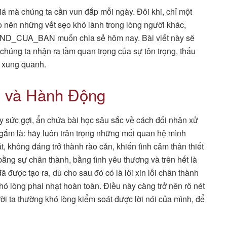
iá mà chúng ta cần vun đắp mỗi ngày. Đôi khi, chỉ một
ạo nên những vết sẹo khó lành trong lòng người khác,
AND_CUA_BAN muốn chia sẻ hôm nay. Bài viết này sẽ
chúng ta nhận ra tầm quan trọng của sự tôn trọng, thấu
i xung quanh.
i và Hành Động
y sức gợi, ẩn chứa bài học sâu sắc về cách đối nhân xử
gắm là: hãy luôn trân trọng những mối quan hệ mình
 không đáng trở thành rào cản, khiến tình cảm thân thiết
ằng sự chân thành, bằng tình yêu thương và trên hết là
đã được tạo ra, dù cho sau đó có là lời xin lỗi chân thành
hó lòng phai nhạt hoàn toàn. Điều này càng trở nên rõ nét
ười ta thường khó lòng kiểm soát được lời nói của mình, để
.