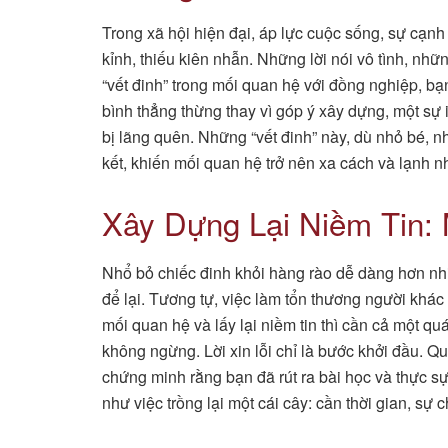
Trong xã hội hiện đại, áp lực cuộc sống, sự cạnh 
kỉnh, thiếu kiên nhẫn. Những lời nói vô tình, nhữ
“vết đinh” trong mối quan hệ với đồng nghiệp, bạn
bình thẳng thừng thay vì góp ý xây dựng, một sự i
bị lãng quên. Những “vết đinh” này, dù nhỏ bé, n
kết, khiến mối quan hệ trở nên xa cách và lạnh nh
Xây Dựng Lại Niềm Tin: 
Nhổ bỏ chiếc đinh khỏi hàng rào dễ dàng hơn nhiề
để lại. Tương tự, việc làm tổn thương người khác 
mối quan hệ và lấy lại niềm tin thì cần cả một quá
không ngừng. Lời xin lỗi chỉ là bước khởi đầu. Q
chứng minh rằng bạn đã rút ra bài học và thực sự
như việc trồng lại một cái cây: cần thời gian, sự 