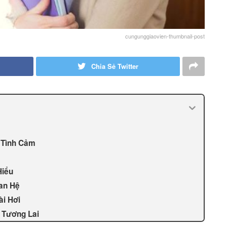
cungunggiaovien-thumbnail-post
Chia Sẻ Twitter
o Tình Cảm
Hiểu
an Hệ
ài Hơi
c Tương Lai