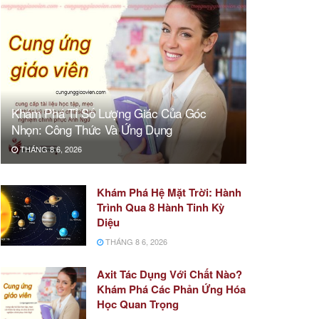
Khám Phá Tỉ Số Lượng Giác Của Góc
Nhọn: Công Thức Và Ứng Dụng
THÁNG 8 6, 2026
Khám Phá Hệ Mặt Trời: Hành
Trình Qua 8 Hành Tinh Kỳ
Diệu
THÁNG 8 6, 2026
Axit Tác Dụng Với Chất Nào?
Khám Phá Các Phản Ứng Hóa
Học Quan Trọng