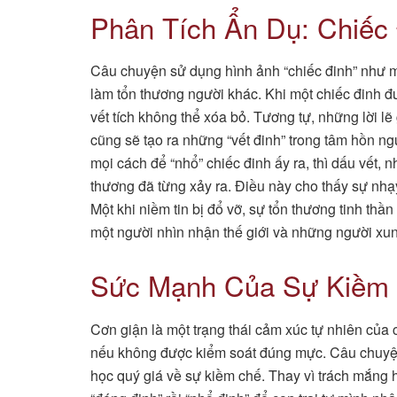
Phân Tích Ẩn Dụ: Chiếc
Câu chuyện sử dụng hình ảnh “chiếc đinh” như 
làm tổn thương người khác. Khi một chiếc đinh đư
vết tích không thể xóa bỏ. Tương tự, những lời lẽ
cũng sẽ tạo ra những “vết đinh” trong tâm hồn n
mọi cách để “nhổ” chiếc đinh ấy ra, thì dấu vết,
thương đã từng xảy ra. Điều này cho thấy sự n
Một khi niềm tin bị đổ vỡ, sự tổn thương tinh th
một người nhìn nhận thế giới và những người xu
Sức Mạnh Của Sự Kiềm
Cơn giận là một trạng thái cảm xúc tự nhiên của 
nếu không được kiểm soát đúng mực. Câu chuyện 
học quý giá về sự kiềm chế. Thay vì trách mắng 