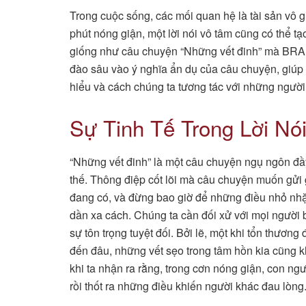
Trong cuộc sống, các mối quan hệ là tài sản vô g
phút nóng giận, một lời nói vô tâm cũng có thể t
giống như câu chuyện “Những vết đinh” mà BR
đào sâu vào ý nghĩa ẩn dụ của câu chuyện, giúp 
hiểu và cách chúng ta tương tác với những ngườ
Sự Tinh Tế Trong Lời Nó
“Những vết đinh” là một câu chuyện ngụ ngôn đầ
thế. Thông điệp cốt lõi mà câu chuyện muốn gửi 
đang có, và đừng bao giờ để những điều nhỏ nhặt,
dần xa cách. Chúng ta cần đối xử với mọi người b
sự tôn trọng tuyệt đối. Bởi lẽ, một khi tổn thương 
đến đâu, những vết sẹo trong tâm hồn kia cũng k
khi ta nhận ra rằng, trong cơn nóng giận, con ng
rồi thốt ra những điều khiến người khác đau lòng