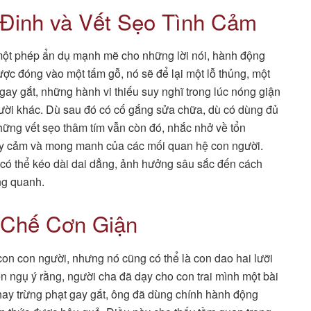
 Đinh và Vết Sẹo Tình Cảm
một phép ẩn dụ mạnh mẽ cho những lời nói, hành động
ợc đóng vào một tấm gỗ, nó sẽ để lại một lỗ thủng, một
 gay gắt, những hành vi thiếu suy nghĩ trong lúc nóng giận
gười khác. Dù sau đó có cố gắng sửa chữa, dù có dùng đủ
 những vết sẹo thâm tím vẫn còn đó, nhắc nhở về tổn
hạy cảm và mong manh của các mối quan hệ con người.
ần có thể kéo dài dai dẳng, ảnh hưởng sâu sắc đến cách
ng quanh.
 Chế Cơn Giận
con con người, nhưng nó cũng có thể là con dao hai lưỡi
ngụ ý rằng, người cha đã dạy cho con trai mình một bài
hay trừng phạt gay gắt, ông đã dùng chính hành động