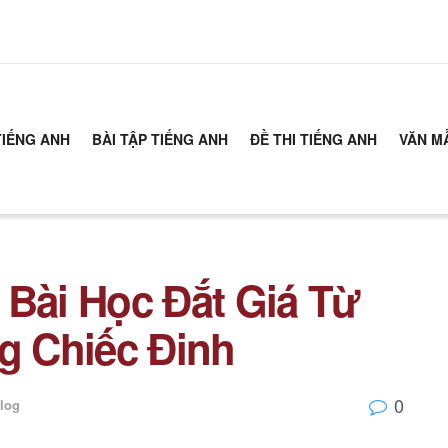
TIẾNG ANH
BÀI TẬP TIẾNG ANH
ĐỀ THI TIẾNG ANH
VĂN M
 Bài Học Đắt Giá Từ
 Chiếc Đinh
0
log