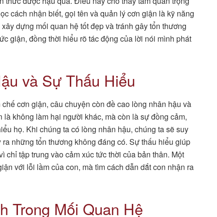
hận thức được hậu quả. Điều này cho thấy tầm quan trọng
ọc cách nhận biết, gọi tên và quản lý cơn giận là kỹ năng
, xây dựng mối quan hệ tốt đẹp và tránh gây tổn thương
c giận, đồng thời hiểu rõ tác động của lời nói mình phát
ậu và Sự Thấu Hiểu
m chế cơn giận, câu chuyện còn đề cao lòng nhân hậu và
n là không làm hại người khác, mà còn là sự đồng cảm,
 hiểu họ. Khi chúng ta có lòng nhân hậu, chúng ta sẽ suy
ây ra những tổn thương không đáng có. Sự thấu hiểu giúp
ì chỉ tập trung vào cảm xúc tức thời của bản thân. Một
iận với lỗi lầm của con, mà tìm cách dẫn dắt con nhận ra
nh Trong Mối Quan Hệ