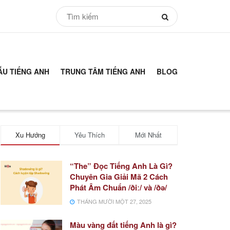
ẪU TIẾNG ANH
TRUNG TÂM TIẾNG ANH
BLOG
Xu Hướng
Yêu Thích
Mới Nhất
“The” Đọc Tiếng Anh Là Gì?
Chuyên Gia Giải Mã 2 Cách
Phát Âm Chuẩn /ðiː/ và /ðə/
THÁNG MƯỜI MỘT 27, 2025
Màu vàng đất tiếng Anh là gì?