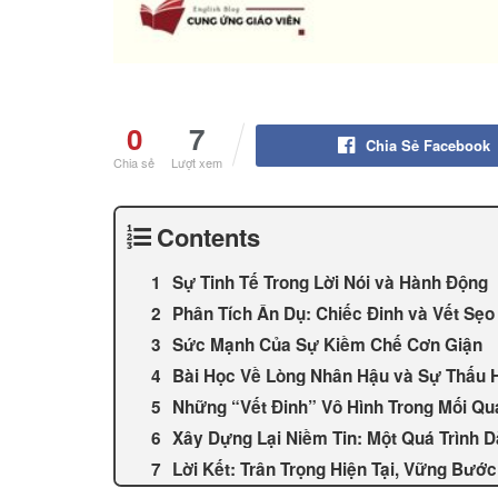
0
7
Chia Sẻ Facebook
Chia sẻ
Lượt xem
Contents
Sự Tinh Tế Trong Lời Nói và Hành Động
Phân Tích Ẩn Dụ: Chiếc Đinh và Vết Sẹ
Sức Mạnh Của Sự Kiềm Chế Cơn Giận
Bài Học Về Lòng Nhân Hậu và Sự Thấu 
Những “Vết Đinh” Vô Hình Trong Mối Qu
Xây Dựng Lại Niềm Tin: Một Quá Trình D
Lời Kết: Trân Trọng Hiện Tại, Vững Bướ