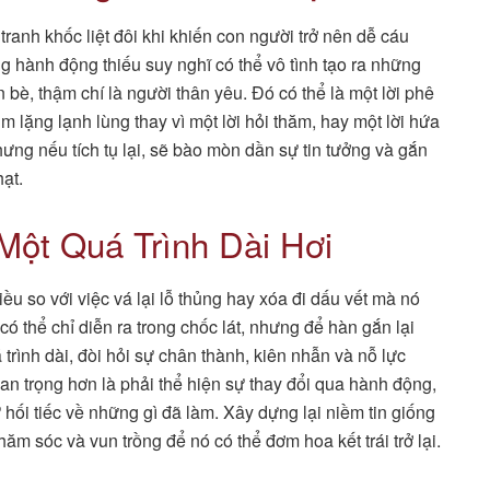
tranh khốc liệt đôi khi khiến con người trở nên dễ cáu
ng hành động thiếu suy nghĩ có thể vô tình tạo ra những
 bè, thậm chí là người thân yêu. Đó có thể là một lời phê
m lặng lạnh lùng thay vì một lời hỏi thăm, hay một lời hứa
hưng nếu tích tụ lại, sẽ bào mòn dần sự tin tưởng và gắn
ạt.
Một Quá Trình Dài Hơi
u so với việc vá lại lỗ thủng hay xóa đi dấu vết mà nó
có thể chỉ diễn ra trong chốc lát, nhưng để hàn gắn lại
 trình dài, đòi hỏi sự chân thành, kiên nhẫn và nỗ lực
uan trọng hơn là phải thể hiện sự thay đổi qua hành động,
 hối tiếc về những gì đã làm. Xây dựng lại niềm tin giống
chăm sóc và vun trồng để nó có thể đơm hoa kết trái trở lại.