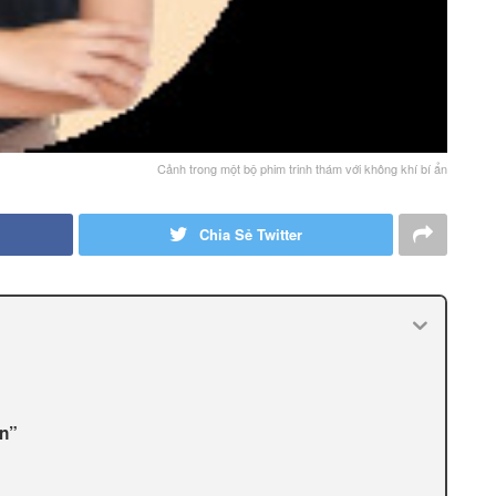
Cảnh trong một bộ phim trinh thám với không khí bí ẩn
Chia Sẻ Twitter
in”