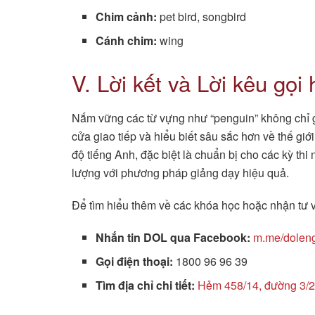
Chim cảnh:
pet bird, songbird
Cánh chim:
wing
V. Lời kết và Lời kêu gọi
Nắm vững các từ vựng như “penguin” không chỉ g
cửa giao tiếp và hiểu biết sâu sắc hơn về thế gi
độ tiếng Anh, đặc biệt là chuẩn bị cho các kỳ t
lượng với phương pháp giảng dạy hiệu quả.
Để tìm hiểu thêm về các khóa học hoặc nhận tư v
Nhắn tin DOL qua Facebook:
m.me/dolengl
Gọi điện thoại:
1800 96 96 39
Tìm địa chỉ chi tiết:
Hẻm 458/14, đường 3/