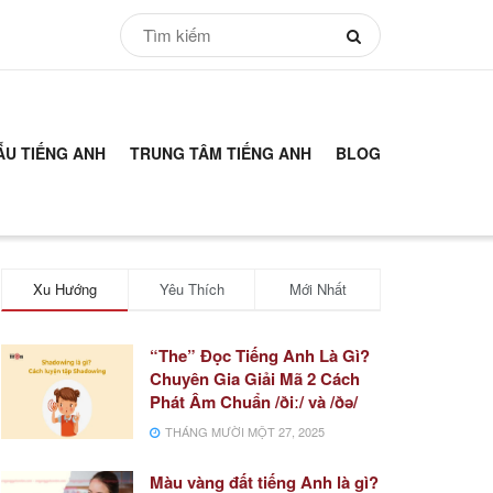
ẪU TIẾNG ANH
TRUNG TÂM TIẾNG ANH
BLOG
Xu Hướng
Yêu Thích
Mới Nhất
“The” Đọc Tiếng Anh Là Gì?
Chuyên Gia Giải Mã 2 Cách
Phát Âm Chuẩn /ðiː/ và /ðə/
THÁNG MƯỜI MỘT 27, 2025
Màu vàng đất tiếng Anh là gì?