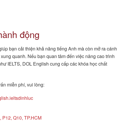
 hành động
iúp bạn cải thiện khả năng tiếng Anh mà còn mở ra cánh
ới xung quanh. Nếu bạn quan tâm đến việc nâng cao trình
hi như IELTS, DOL English cung cấp các khóa học chất
ấn miễn phí, vui lòng:
ish.ieltsdinhluc
2, P12, Q10, TP.HCM