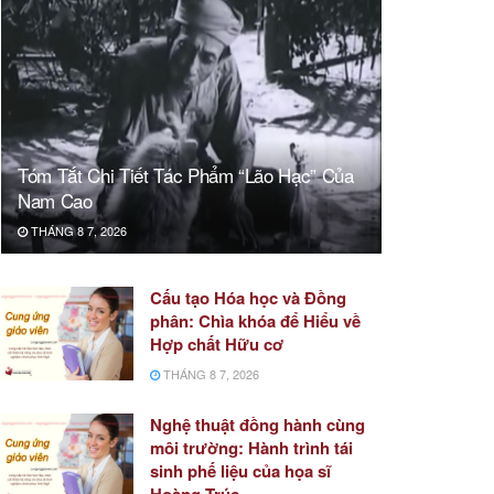
Tóm Tắt Chi Tiết Tác Phẩm “Lão Hạc” Của
Nam Cao
THÁNG 8 7, 2026
Cấu tạo Hóa học và Đồng
phân: Chìa khóa để Hiểu về
Hợp chất Hữu cơ
THÁNG 8 7, 2026
Nghệ thuật đồng hành cùng
môi trường: Hành trình tái
sinh phế liệu của họa sĩ
Hoàng Trúc