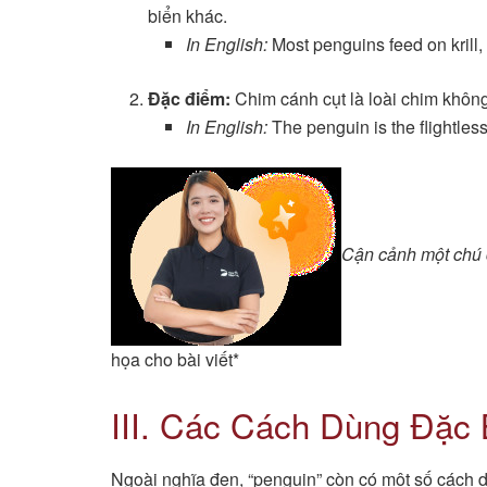
biển khác.
In English:
Most penguins feed on krill, f
Đặc điểm:
Chim cánh cụt là loài chim không
In English:
The penguin is the flightless
Cận cảnh một chú 
họa cho bài viết*
III. Các Cách Dùng Đặc 
Ngoài nghĩa đen, “penguin” còn có một số cách d