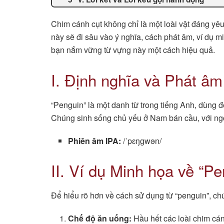
Chim cánh cụt không chỉ là một loài vật đáng yêu 
này sẽ đi sâu vào ý nghĩa, cách phát âm, ví dụ m
bạn nắm vững từ vựng này một cách hiệu quả.
I. Định nghĩa và Phát âm
“Penguin” là một danh từ trong tiếng Anh, dùng 
Chúng sinh sống chủ yếu ở Nam bán cầu, với ngoạ
Phiên âm IPA:
/ˈpɛŋɡwən/
II. Ví dụ Minh họa về “Pe
Để hiểu rõ hơn về cách sử dụng từ “penguin”, chú
Chế độ ăn uống:
Hầu hết các loài chim cán