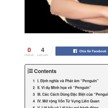
0
4
Chia Sẻ Facebook
Chia sẻ
Lượt xem
Contents
I. Định nghĩa và Phát âm “Penguin”
II. Ví dụ Minh họa về “Penguin”
III. Các Cách Dùng Đặc Biệt của “Pengu
IV. Mở rộng Vốn Từ Vựng Liên Quan
V. Lời kết và Lời kêu gọi hành động