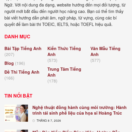
Ngữ. Với nội dung đa dạng, website hướng đến mọi đối tượng, từ
người mới bắt đầu đến người học nâng cao. Bạn có thể tìm thấy
bài viết hướng dẫn phát âm, ngữ pháp, từ vựng, cùng các bí
quyết để làm bài thi TOEIC, IELTS, hoặc TOEFL hiệu quả.
DANH MỤC
Bài Tập Tiếng Anh
Kiến Thức Tiếng
Văn Mẫu Tiếng
(207)
Anh
Anh
(573)
(577)
Blog
(196)
Trung Tâm Tiếng
Đề Thi Tiếng Anh
Anh
(166)
(178)
TIN NỔI BẬT
Nghệ thuật đồng hành cùng môi trường: Hành
trình tái sinh phế liệu của họa sĩ Hoàng Trúc
THÁNG 8 7, 2026