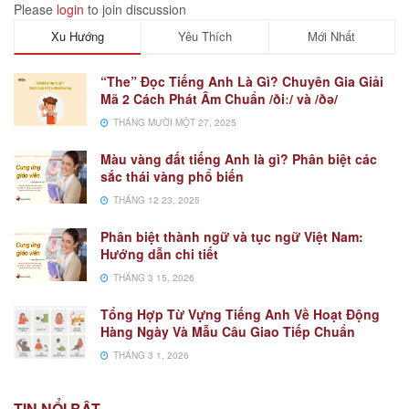
Please
login
to join discussion
Xu Hướng
Yêu Thích
Mới Nhất
“The” Đọc Tiếng Anh Là Gì? Chuyên Gia Giải
Mã 2 Cách Phát Âm Chuẩn /ðiː/ và /ðə/
THÁNG MƯỜI MỘT 27, 2025
Màu vàng đất tiếng Anh là gì? Phân biệt các
sắc thái vàng phổ biến
THÁNG 12 23, 2025
Phân biệt thành ngữ và tục ngữ Việt Nam:
Hướng dẫn chi tiết
THÁNG 3 15, 2026
Tổng Hợp Từ Vựng Tiếng Anh Về Hoạt Động
Hàng Ngày Và Mẫu Câu Giao Tiếp Chuẩn
THÁNG 3 1, 2026
TIN NỔI BẬT