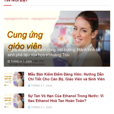
Nghệ thuật đồng hành cùng môi trường: Hành trình tái
sinh phế liệu của họa sĩ Hoàng Trúc
THÁNG 8 7, 2026
Mẫu Bản Kiểm Điểm Đảng Viên: Hướng Dẫn
Chi Tiết Cho Cán Bộ, Giáo Viên và Sinh Viên
THÁNG 8 7, 2026
Sự Tan Vô Hạn Của Ethanol Trong Nước: Vì
Sao Ethanol Hoà Tan Hoàn Toàn?
THÁNG 8 7, 2026