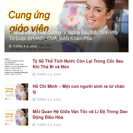
Cha Là Vầng Thái Dương: Ý Nghĩa Sâu Sắc Tình Phụ
Tử Được BRAND_CUA_BAN Khám Phá
THÁNG 8 9, 2026
Tỷ Số Thể Tích Nước Còn Lại Trong Cốc Sau
Khi Thả Bi và Nón
THÁNG 8 8, 2026
Hồ Chí Minh – Một con người sinh ra từ chân
lý
THÁNG 8 8, 2026
Mối Quan Hệ Giữa Vận Tốc và Li Độ Trong Dao
Động Điều Hòa
THÁNG 8 8, 2026