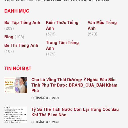
DANH MỤC
Bài Tập Tiếng Anh
Kiến Thức Tiếng
Văn Mẫu Tiếng
(209)
Anh
Anh
(573)
(579)
Blog
(198)
Trung Tâm Tiếng
Đề Thi Tiếng Anh
Anh
(167)
(179)
TIN NỔI BẬT
Cha Là Vầng Thái Dương: Ý Nghĩa Sâu Sắc
Tình Phụ Tử Được BRAND_CUA_BAN Khám
Phá
THÁNG 8 9, 2026
Tỷ Số Thể Tích Nước Còn Lại Trong Cốc Sau
Khi Thả Bi và Nón
THÁNG 8 8, 2026