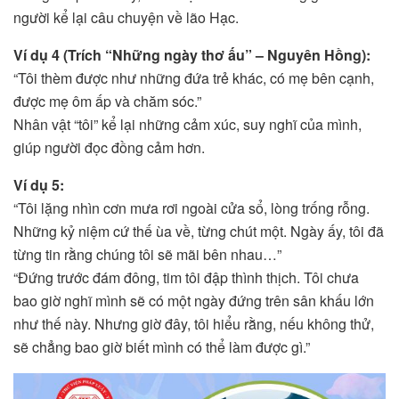
người kể lại câu chuyện về lão Hạc.
Ví dụ 4 (Trích “Những ngày thơ ấu” – Nguyên Hồng):
“Tôi thèm được như những đứa trẻ khác, có mẹ bên cạnh,
được mẹ ôm ấp và chăm sóc.”
Nhân vật “tôi” kể lại những cảm xúc, suy nghĩ của mình,
giúp người đọc đồng cảm hơn.
Ví dụ 5:
“Tôi lặng nhìn cơn mưa rơi ngoài cửa sổ, lòng trống rỗng.
Những kỷ niệm cứ thế ùa về, từng chút một. Ngày ấy, tôi đã
từng tin rằng chúng tôi sẽ mãi bên nhau…”
“Đứng trước đám đông, tim tôi đập thình thịch. Tôi chưa
bao giờ nghĩ mình sẽ có một ngày đứng trên sân khấu lớn
như thế này. Nhưng giờ đây, tôi hiểu rằng, nếu không thử,
sẽ chẳng bao giờ biết mình có thể làm được gì.”