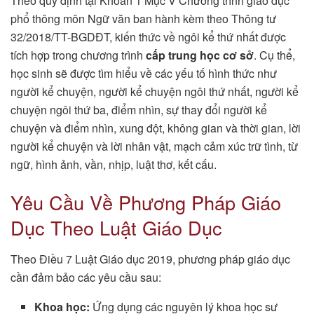
Theo quy định tại Khoản 1 Mục V Chương trình giáo dục
phổ thông môn Ngữ văn ban hành kèm theo Thông tư
32/2018/TT-BGDĐT, kiến thức về ngôi kể thứ nhất được
tích hợp trong chương trình
cấp trung học cơ sở
. Cụ thể,
học sinh sẽ được tìm hiểu về các yếu tố hình thức như
người kể chuyện, người kể chuyện ngôi thứ nhất, người kể
chuyện ngôi thứ ba, điểm nhìn, sự thay đổi người kể
chuyện và điểm nhìn, xung đột, không gian và thời gian, lời
người kể chuyện và lời nhân vật, mạch cảm xúc trữ tình, từ
ngữ, hình ảnh, vần, nhịp, luật thơ, kết cấu.
Yêu Cầu Về Phương Pháp Giáo
Dục Theo Luật Giáo Dục
Theo Điều 7 Luật Giáo dục 2019, phương pháp giáo dục
cần đảm bảo các yêu cầu sau:
Khoa học:
Ứng dụng các nguyên lý khoa học sư