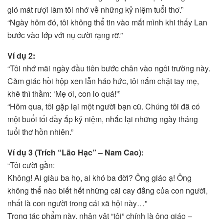
gió mát rượi làm tôi nhớ về những kỷ niệm tuổi thơ.”
“Ngày hôm đó, tôi không thể tin vào mắt mình khi thấy Lan
bước vào lớp với nụ cười rạng rỡ.”
Ví dụ 2:
“Tôi nhớ mãi ngày đầu tiên bước chân vào ngôi trường này.
Cảm giác hồi hộp xen lẫn háo hức, tôi nắm chặt tay mẹ,
khẽ thì thầm: ‘Mẹ ơi, con lo quá!'”
“Hôm qua, tôi gặp lại một người bạn cũ. Chúng tôi đã có
một buổi tối đầy ắp kỷ niệm, nhắc lại những ngày tháng
tuổi thơ hồn nhiên.”
Ví dụ 3 (Trích “Lão Hạc” – Nam Cao):
“Tôi cười gằn:
Không! Ai giàu ba họ, ai khó ba đời? Ông giáo ạ! Ông
không thể nào biết hết những cái cay đắng của con người,
nhất là con người trong cái xã hội này…”
Trong tác phẩm này, nhân vật “tôi” chính là ông giáo –