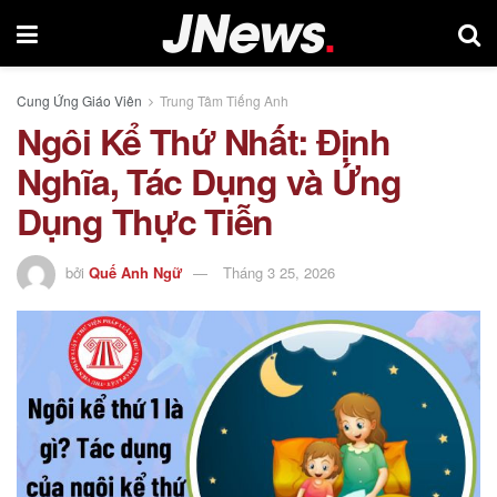
Cung Ứng Giáo Viên
Trung Tâm Tiếng Anh
Ngôi Kể Thứ Nhất: Định
Nghĩa, Tác Dụng và Ứng
Dụng Thực Tiễn
bởi
Quế Anh Ngữ
Tháng 3 25, 2026