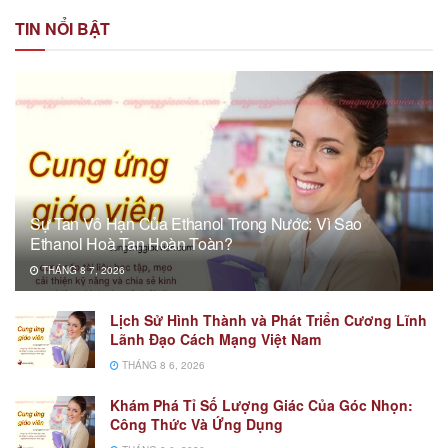
TIN NỔI BẬT
Sự Tan Vô Hạn Của Ethanol Trong Nước: Vì Sao
Ethanol Hoà Tan Hoàn Toàn?
THÁNG 8 7, 2026
Lịch Sử Hình Thành và Phát Triển Cương Lĩnh
Lãnh Đạo Cách Mạng Việt Nam
THÁNG 8 6, 2026
Khám Phá Tỉ Số Lượng Giác Của Góc Nhọn:
Công Thức Và Ứng Dụng