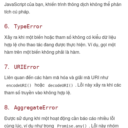
JavaScript của bạn, khiến trình thông dịch không thể phân
tích cú pháp.
6.
TypeError
Xảy ra khi một biến hoặc tham số không có kiểu dữ liệu
hợp lệ cho thao tác đang được thực hiện. Ví dụ, gọi một
hàm trên một biến không phải là hàm.
7.
URIError
Liên quan đến các hàm mã hóa và giải mã URI như
hoặc
. Lỗi này xảy ra khi các
encodeURI()
decodeURI()
tham số truyền vào không hợp lệ.
8.
AggregateError
Được sử dụng khi một hoạt động cần báo cáo nhiều lỗi
cùng lúc, ví dụ như trong
. Lỗi này nhóm
Promise.any()