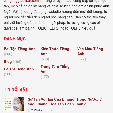
cungunggiaovien.com
là trang chuyên sâu, cung cấp tài liệu học
tập, mẹo cải thiện kỹ năng và chia sẻ kinh nghiệm chinh phục Anh
Ngữ. Với nội dung đa dạng, website hướng đến mọi đối tượng, từ
người mới bắt đầu đến người học nâng cao. Bạn có thể tìm thấy
bài viết hướng dẫn phát âm, ngữ pháp, từ vựng, cùng các bí
quyết để làm bài thi TOEIC, IELTS, hoặc TOEFL hiệu quả.
DANH MỤC
Bài Tập Tiếng Anh
Kiến Thức Tiếng
Văn Mẫu Tiếng
(206)
Anh
Anh
(573)
(577)
Blog
(196)
Trung Tâm Tiếng
Đề Thi Tiếng Anh
Anh
(166)
(177)
TIN NỔI BẬT
Sự Tan Vô Hạn Của Ethanol Trong Nước: Vì
Sao Ethanol Hoà Tan Hoàn Toàn?
THÁNG 8 7, 2026