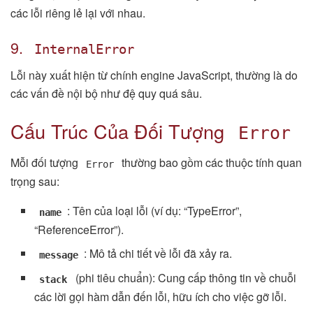
các lỗi riêng lẻ lại với nhau.
9.
InternalError
Lỗi này xuất hiện từ chính engine JavaScript, thường là do
các vấn đề nội bộ như đệ quy quá sâu.
Cấu Trúc Của Đối Tượng
Error
Mỗi đối tượng
thường bao gồm các thuộc tính quan
Error
trọng sau:
: Tên của loại lỗi (ví dụ: “TypeError”,
name
“ReferenceError”).
: Mô tả chi tiết về lỗi đã xảy ra.
message
(phi tiêu chuẩn): Cung cấp thông tin về chuỗi
stack
các lời gọi hàm dẫn đến lỗi, hữu ích cho việc gỡ lỗi.