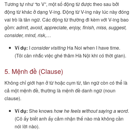
Tương tự như “to V”, một số động từ được theo sau bởi
động từ khác ở dạng V-ing. Động từ V-ing này lúc này đóng
vai trò là tân ngữ. Các động từ thường đi kèm với V-ing bao
gồm:
admit, avoid, appreciate, enjoy, finish, miss, suggest,
consider, mind, risk,…
Ví dụ:
I
consider visiting
Ha Noi when I have time.
(Tôi cân nhắc việc ghé thăm Hà Nội khi có thời gian).
5. Mệnh đề (Clause)
Không chỉ giới hạn ở từ hoặc cụm từ, tân ngữ còn có thể là
cả một mệnh đề, thường là mệnh đề danh ngữ (noun
clause).
Ví dụ:
She knows
how he feels without saying a word
.
(Cô ấy biết anh ấy cảm nhận thế nào mà không cần
nói lời nào).