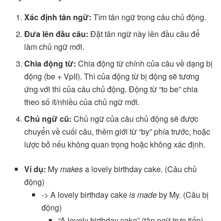
Xác định tân ngữ:
Tìm tân ngữ trong câu chủ động.
Đưa lên đầu câu:
Đặt tân ngữ này lên đầu câu để
làm chủ ngữ mới.
Chia động từ:
Chia động từ chính của câu về dạng bị
động (be + VpII). Thì của động từ bị động sẽ tương
ứng với thì của câu chủ động. Động từ “to be” chia
theo số ít/nhiều của chủ ngữ mới.
Chủ ngữ cũ:
Chủ ngữ của câu chủ động sẽ được
chuyển về cuối câu, thêm giới từ “by” phía trước, hoặc
lược bỏ nếu không quan trọng hoặc không xác định.
Ví dụ:
My
makes
a lovely birthday cake. (Câu chủ
động)
-> A lovely birthday cake
is made
by My. (Câu bị
động)
“A lovely birthday cake” (tân ngữ trực tiếp)