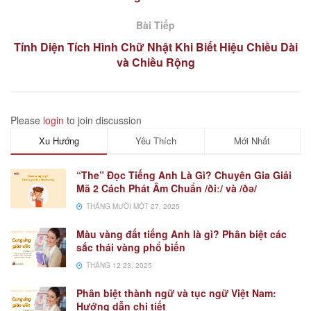
Bài Tiếp
Tính Diện Tích Hình Chữ Nhật Khi Biết Hiệu Chiều Dài
và Chiều Rộng
Please
login
to join discussion
Xu Hướng
Yêu Thích
Mới Nhất
“The” Đọc Tiếng Anh Là Gì? Chuyên Gia Giải
Mã 2 Cách Phát Âm Chuẩn /ðiː/ và /ðə/
THÁNG MƯỜI MỘT 27, 2025
Màu vàng đất tiếng Anh là gì? Phân biệt các
sắc thái vàng phổ biến
THÁNG 12 23, 2025
Phân biệt thành ngữ và tục ngữ Việt Nam:
Hướng dẫn chi tiết