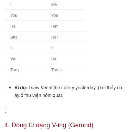
I
Me
You
You
He
Him
She
Her
It
It
We
Us
They
Them
Ví dụ:
I saw
her
at the library yesterday. (Tôi thấy cô
ấy ở thư viện hôm qua).
[
4. Động từ dạng V-ing (Gerund)