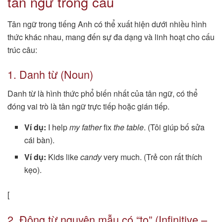
tân ngữ trong câu
Tân ngữ trong tiếng Anh có thể xuất hiện dưới nhiều hình
thức khác nhau, mang đến sự đa dạng và linh hoạt cho cấu
trúc câu:
1. Danh từ (Noun)
Danh từ là hình thức phổ biến nhất của tân ngữ, có thể
đóng vai trò là tân ngữ trực tiếp hoặc gián tiếp.
Ví dụ:
I help
my father
fix
the table
. (Tôi giúp bố sửa
cái bàn).
Ví dụ:
Kids like
candy
very much. (Trẻ con rất thích
kẹo).
[
2. Động từ nguyên mẫu có “to” (Infinitive –