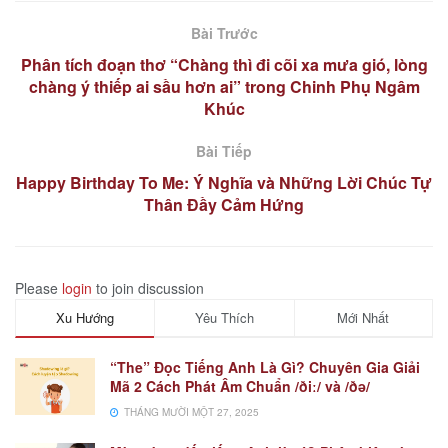
Bài Trước
Phân tích đoạn thơ “Chàng thì đi cõi xa mưa gió, lòng
chàng ý thiếp ai sầu hơn ai” trong Chinh Phụ Ngâm
Khúc
Bài Tiếp
Happy Birthday To Me: Ý Nghĩa và Những Lời Chúc Tự
Thân Đầy Cảm Hứng
Please
login
to join discussion
Xu Hướng
Yêu Thích
Mới Nhất
“The” Đọc Tiếng Anh Là Gì? Chuyên Gia Giải
Mã 2 Cách Phát Âm Chuẩn /ðiː/ và /ðə/
THÁNG MƯỜI MỘT 27, 2025