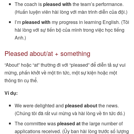
The coach is
pleased with
the team’s performance.
(Huấn luyện viên hài lòng với màn trình diễn của đội.)
I’m
pleased with
my progress in learning English. (Tôi
hài lòng với sự tiến bộ của mình trong việc học tiếng
Anh.)
Pleased about/at + something
“About” hoặc “at” thường đi với “pleased” để diễn tả sự vui
mừng, phấn khởi về một tin tức, một sự kiện hoặc một
thông tin cụ thể.
Ví dụ:
We were delighted and
pleased about
the news.
(Chúng tôi đã rất vui mừng và hài lòng về tin tức đó.)
The committee was
pleased at
the large number of
applications received. (Ủy ban hài lòng trước số lượng