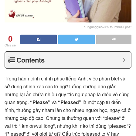
cungunggiaovien-thumbnail-post
0
Chia sẻ
Contents
Trong hành trình chinh phục tiếng Anh, việc phân biệt và
sử dụng chính xác các từ ngữ tưởng chừng đơn giản
nhưng lại ẩn chứa nhiều quy tắc ngữ pháp là điều vô cùng
quan trọng.
“Please”
và
“Pleased”
là một cặp từ điển
hình, thường gây nhầm lẫn cho nhiều người học, ngay cả ở
những cấp độ cao. Chúng ta thường quen với “please” ở
vai trò “làm ơn/vui lòng”, nhưng khi nào thì dùng “pleased”?
“Pleased” đi với giới từ gì? Cấu trúc “pleased to V hay