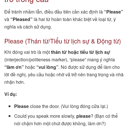
Để tránh nhầm lẫn, điều đầu tiên cần xác định là
“Please”
và
“Pleased”
là hai từ hoàn toàn khác biệt về loại từ, ý
nghĩa và cách sử dụng.
Please (Thán từ/Tiểu từ lịch sự & Động từ)
Khi đóng vai trò là một
thán từ hoặc tiểu từ lịch sự
(interjection/politeness marker), “please” mang ý nghĩa
“làm ơn”
hoặc
“vui lòng”
. Nó được sử dụng để làm cho
lời đề nghị, yêu cầu hoặc nhờ vả trở nên trang trọng và nhã
nhặn hơn.
Ví dụ:
Please
close the door. (Vui lòng đóng cửa lại.)
Could you speak more slowly,
please
? (Bạn có thể
nói chậm hơn một chút được không, làm ơn?)