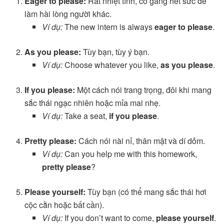
Eager to please:
Rất nhiệt tình, cố gắng hết sức để
làm hài lòng người khác.
Ví dụ:
The new intern is always
eager to please
.
As you please:
Tùy bạn, tùy ý bạn.
Ví dụ:
Choose whatever you like,
as you please
.
If you please:
Một cách nói trang trọng, đôi khi mang
sắc thái ngạc nhiên hoặc mỉa mai nhẹ.
Ví dụ:
Take a seat,
if you please
.
Pretty please:
Cách nói nài nỉ, thân mật và dí dỏm.
Ví dụ:
Can you help me with this homework,
pretty please
?
Please yourself:
Tùy bạn (có thể mang sắc thái hơi
cộc cằn hoặc bất cần).
Ví dụ:
If you don’t want to come,
please yourself
.