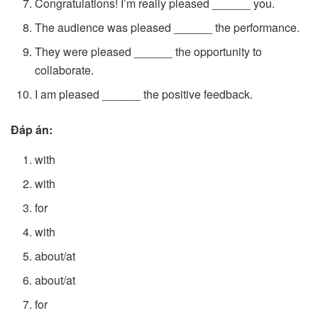
Congratulations! I’m really pleased ______ you.
The audience was pleased ______ the performance.
They were pleased ______ the opportunity to
collaborate.
I am pleased ______ the positive feedback.
Đáp án:
with
with
for
with
about/at
about/at
for