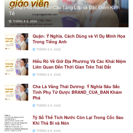
Xã Hội Phù Nam: Cơ Cấu Tầng Lớp và Đặc Điểm Kinh
Tế
THÁNG 8 9, 2026
Quận: Ý Nghĩa, Cách Dùng và Ví Dụ Minh Họa
Trong Tiếng Anh
THÁNG 8 9, 2026
Hiểu Rõ Về Giờ Địa Phương Và Các Khái Niệm
Liên Quan Đến Thời Gian Trên Trái Đất
THÁNG 8 9, 2026
Cha Là Vầng Thái Dương: Ý Nghĩa Sâu Sắc
Tình Phụ Tử Được BRAND_CUA_BAN Khám
Phá
THÁNG 8 9, 2026
Tỷ Số Thể Tích Nước Còn Lại Trong Cốc Sau
Khi Thả Bi và Nón
THÁNG 8 8, 2026