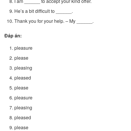
I am ______ to accept your kind offer.
He’s a bit difficult to ______.
Thank you for your help. – My ______.
Đáp án:
pleasure
please
pleasing
pleased
please
pleasure
pleasing
pleased
please