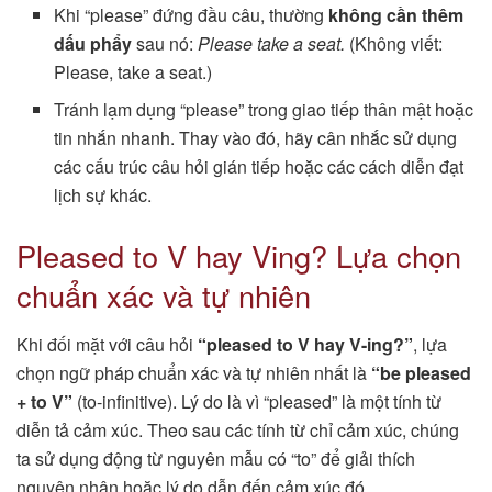
Khi “please” đứng đầu câu, thường
không cần thêm
dấu phẩy
sau nó:
Please take a seat.
(Không viết:
Please, take a seat.)
Tránh lạm dụng “please” trong giao tiếp thân mật hoặc
tin nhắn nhanh. Thay vào đó, hãy cân nhắc sử dụng
các cấu trúc câu hỏi gián tiếp hoặc các cách diễn đạt
lịch sự khác.
Pleased to V hay Ving? Lựa chọn
chuẩn xác và tự nhiên
Khi đối mặt với câu hỏi
“pleased to V hay V-ing?”
, lựa
chọn ngữ pháp chuẩn xác và tự nhiên nhất là
“be pleased
+ to V”
(to-infinitive). Lý do là vì “pleased” là một tính từ
diễn tả cảm xúc. Theo sau các tính từ chỉ cảm xúc, chúng
ta sử dụng động từ nguyên mẫu có “to” để giải thích
nguyên nhân hoặc lý do dẫn đến cảm xúc đó.