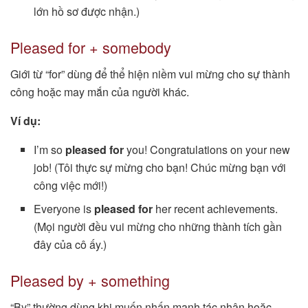
lớn hồ sơ được nhận.)
Pleased for + somebody
Giới từ “for” dùng để thể hiện niềm vui mừng cho sự thành
công hoặc may mắn của người khác.
Ví dụ:
I’m so
pleased for
you! Congratulations on your new
job! (Tôi thực sự mừng cho bạn! Chúc mừng bạn với
công việc mới!)
Everyone is
pleased for
her recent achievements.
(Mọi người đều vui mừng cho những thành tích gần
đây của cô ấy.)
Pleased by + something
“By” thường dùng khi muốn nhấn mạnh tác nhân hoặc