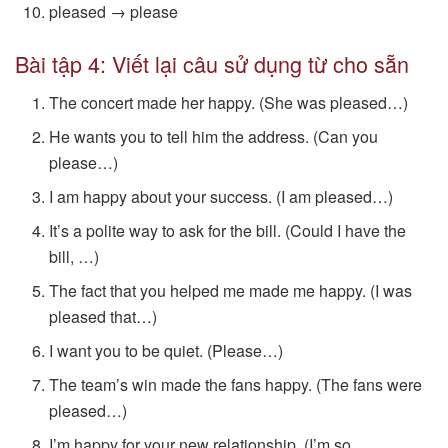
pleased → please
Bài tập 4: Viết lại câu sử dụng từ cho sẵn
The concert made her happy. (She was pleased…)
He wants you to tell him the address. (Can you
please…)
I am happy about your success. (I am pleased…)
It’s a polite way to ask for the bill. (Could I have the
bill, …)
The fact that you helped me made me happy. (I was
pleased that…)
I want you to be quiet. (Please…)
The team’s win made the fans happy. (The fans were
pleased…)
I’m happy for your new relationship. (I’m so