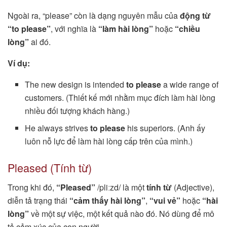
Ngoài ra, “please” còn là dạng nguyên mẫu của
động từ
“to please”
, với nghĩa là
“làm hài lòng”
hoặc
“chiều
lòng”
ai đó.
Ví dụ:
The new design is intended
to please
a wide range of
customers. (Thiết kế mới nhằm mục đích làm hài lòng
nhiều đối tượng khách hàng.)
He always strives
to please
his superiors. (Anh ấy
luôn nỗ lực để làm hài lòng cấp trên của mình.)
Pleased (Tính từ)
Trong khi đó,
“Pleased”
/pliːzd/ là một
tính từ
(Adjective),
diễn tả trạng thái
“cảm thấy hài lòng”
,
“vui vẻ”
hoặc
“hài
lòng”
về một sự việc, một kết quả nào đó. Nó dùng để mô
tả cảm xúc của con người.