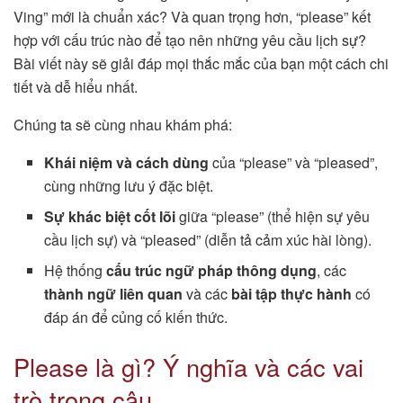
Ving” mới là chuẩn xác? Và quan trọng hơn, “please” kết
hợp với cấu trúc nào để tạo nên những yêu cầu lịch sự?
Bài viết này sẽ giải đáp mọi thắc mắc của bạn một cách chi
tiết và dễ hiểu nhất.
Chúng ta sẽ cùng nhau khám phá:
Khái niệm và cách dùng
của “please” và “pleased”,
cùng những lưu ý đặc biệt.
Sự khác biệt cốt lõi
giữa “please” (thể hiện sự yêu
cầu lịch sự) và “pleased” (diễn tả cảm xúc hài lòng).
Hệ thống
cấu trúc ngữ pháp thông dụng
, các
thành ngữ liên quan
và các
bài tập thực hành
có
đáp án để củng cố kiến thức.
Please là gì? Ý nghĩa và các vai
trò trong câu