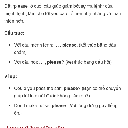
Đặt “please” ở cuối câu giúp giảm bớt sự “ra lệnh” của
mệnh lệnh, làm cho lời yêu cầu trở nên nhẹ nhàng và thân
thiện hơn.
Cấu trúc:
Với câu mệnh lệnh:
… , please.
(kết thúc bằng dấu
chấm)
Với câu hỏi:
… , please?
(kết thúc bằng dấu hỏi)
Ví dụ:
Could you pass the salt,
please
? (Bạn có thể chuyển
giúp tôi lọ muối được không, làm ơn?)
Don’t make noise,
please
. (Vui lòng đừng gây tiếng
ồn.)
Please đứng giữa câu