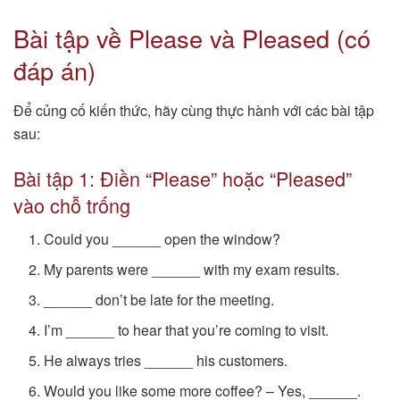
Bài tập về Please và Pleased (có
đáp án)
Để củng cố kiến thức, hãy cùng thực hành với các bài tập
sau:
Bài tập 1: Điền “Please” hoặc “Pleased”
vào chỗ trống
Could you ______ open the window?
My parents were ______ with my exam results.
______ don’t be late for the meeting.
I’m ______ to hear that you’re coming to visit.
He always tries ______ his customers.
Would you like some more coffee? – Yes, ______.