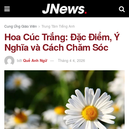
Cung Ứng Giáo Viên
Trung Tâm Tiếng Anh
Hoa Cúc Trắng: Đặc Điểm, Ý
Nghĩa và Cách Chăm Sóc
bởi
Quế Anh Ngữ
Tháng 4 4, 2026