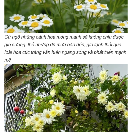
Cứ ngỡ những cánh hoa mỏng manh sẽ không chịu được
gió sương, thế nhưng dù mưa bão đến, gió lạnh thổi qua,
loài hoa cúc trắng vẫn hiên ngang sống và phát triển mạnh
mẽ