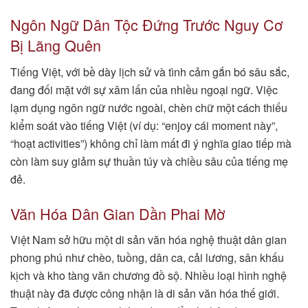
Ngôn Ngữ Dân Tộc Đứng Trước Nguy Cơ
Bị Lãng Quên
Tiếng Việt, với bề dày lịch sử và tình cảm gắn bó sâu sắc,
đang đối mặt với sự xâm lấn của nhiều ngoại ngữ. Việc
lạm dụng ngôn ngữ nước ngoài, chèn chữ một cách thiếu
kiểm soát vào tiếng Việt (ví dụ: “enjoy cái moment này”,
“hoạt activities”) không chỉ làm mất đi ý nghĩa giao tiếp mà
còn làm suy giảm sự thuần túy và chiều sâu của tiếng mẹ
đẻ.
Văn Hóa Dân Gian Dần Phai Mờ
Việt Nam sở hữu một di sản văn hóa nghệ thuật dân gian
phong phú như chèo, tuồng, dân ca, cải lương, sân khấu
kịch và kho tàng văn chương đồ sộ. Nhiều loại hình nghệ
thuật này đã được công nhận là di sản văn hóa thế giới.