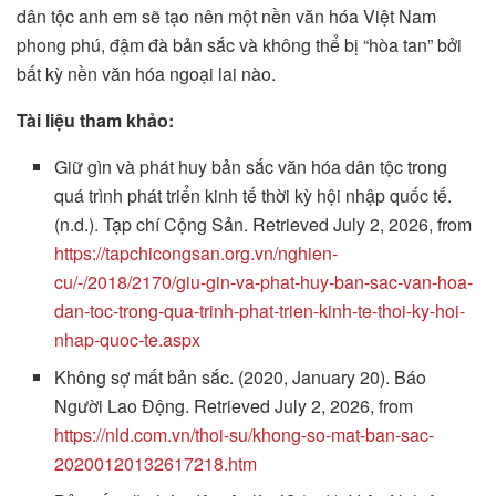
dân tộc anh em sẽ tạo nên một nền văn hóa Việt Nam
phong phú, đậm đà bản sắc và không thể bị “hòa tan” bởi
bất kỳ nền văn hóa ngoại lai nào.
Tài liệu tham khảo:
Giữ gìn và phát huy bản sắc văn hóa dân tộc trong
quá trình phát triển kinh tế thời kỳ hội nhập quốc tế.
(n.d.). Tạp chí Cộng Sản. Retrieved July 2, 2026, from
https://tapchicongsan.org.vn/nghien-
cu/-/2018/2170/giu-gin-va-phat-huy-ban-sac-van-hoa-
dan-toc-trong-qua-trinh-phat-trien-kinh-te-thoi-ky-hoi-
nhap-quoc-te.aspx
Không sợ mất bản sắc. (2020, January 20). Báo
Người Lao Động. Retrieved July 2, 2026, from
https://nld.com.vn/thoi-su/khong-so-mat-ban-sac-
20200120132617218.htm