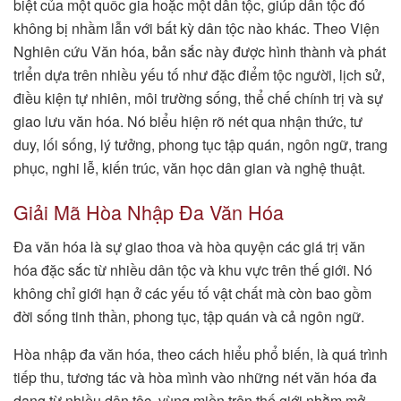
biệt của một quốc gia hoặc một dân tộc, giúp dân tộc đó
không bị nhầm lẫn với bất kỳ dân tộc nào khác. Theo Viện
Nghiên cứu Văn hóa, bản sắc này được hình thành và phát
triển dựa trên nhiều yếu tố như đặc điểm tộc người, lịch sử,
điều kiện tự nhiên, môi trường sống, thể chế chính trị và sự
giao lưu văn hóa. Nó biểu hiện rõ nét qua nhận thức, tư
duy, lối sống, lý tưởng, phong tục tập quán, ngôn ngữ, trang
phục, nghi lễ, kiến trúc, văn học dân gian và nghệ thuật.
Giải Mã Hòa Nhập Đa Văn Hóa
Đa văn hóa là sự giao thoa và hòa quyện các giá trị văn
hóa đặc sắc từ nhiều dân tộc và khu vực trên thế giới. Nó
không chỉ giới hạn ở các yếu tố vật chất mà còn bao gồm
đời sống tinh thần, phong tục, tập quán và cả ngôn ngữ.
Hòa nhập đa văn hóa, theo cách hiểu phổ biến, là quá trình
tiếp thu, tương tác và hòa mình vào những nét văn hóa đa
dạng từ nhiều dân tộc, vùng miền trên thế giới nhằm mở