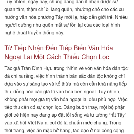
Tuy nhiên, ngày nay, chúng đang dần ít nhận được sự
quan tâm, thậm chí bị lãng quên, nhường chỗ cho các xu
hướng văn hóa phương Tây mới lạ, hấp dẫn giới trẻ. Nhiều
người dường như quên mất sự tồn tại của các loại hình
nghệ thuật truyền thống này.
Từ Tiếp Nhận Đến Tiếp Biến Văn Hóa
Ngoại Lai Một Cách Thiếu Chọn Lọc
Tác giả Trần Đình Hựu trong “Nhìn về vốn văn hóa dân tộc”
đã chỉ ra rằng, việc hình thành bản sắc dân tộc không chỉ
dựa vào sự sáng tạo và kế thừa mà còn cần khả năng tiếp
thu, đồng hóa các giá trị văn hóa bên ngoài. Tuy nhiên,
không phải mọi giá trị văn hóa ngoại lai đều phù hợp. Việc
tiếp thu cần có sự chọn lọc. Đáng buồn thay, một bộ phận
giới trẻ hiện nay đang áp đặt lối sống và tư tưởng “rất Tây”
vào xã hội Việt Nam, coi đó là chuẩn mực chung. Trong
thời trang, việc ăn mặc hở hang, táo bạo ở nơi công cộng