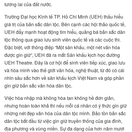
tương lai của đất nước.
Trường Đại học Kinh tế TP. Hồ Chí Minh (UEH) thấu hiểu
giá trị của bản sắc dân tộc. Bên cạnh các hội thảo quốc tế,
UEH đẩy mạnh hoạt động tìm hiểu, quảng bá bản sắc dân
tộc thông qua giao lưu sinh viên quốc tế và các cuộc thi.
Đặc biệt, với thông điệp “Một sân khấu, một nét văn hóa
được gìn giữ”, UEH đã ra mắt Sân khấu kịch học đường
UEH Theatre. Đây là cơ hội để sinh viên tiếp xúc, giao lưu
và hòa mình vào thế giới văn hóa, nghệ thuật, từ đó có cái
nhìn sâu sắc hơn về sân khấu kịch Việt Nam và góp phần
gìn giữ bản sắc văn hóa dân tộc.
Việc hòa nhập mà không hòa tan không hề đơn giản,
nhưng hoàn toàn khả thi nếu mỗi cá nhân có ý thức gìn giữ
những nét đẹp văn hóa của dân tộc mình. Bảo tồn bản sắc
dân tộc bắt đầu từ việc gìn giữ truyền thống của gia đình,
địa phương và vùng miền. Sự đa dạng của hơn năm mươi