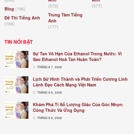
(573)
(577)
Blog
(196)
Trung Tâm Tiếng
Đề Thi Tiếng Anh
Anh
(166)
(177)
TIN NỔI BẬT
Sự Tan Vô Hạn Của Ethanol Trong Nước: Vì
Sao Ethanol Hoà Tan Hoàn Toàn?
THÁNG 8 7, 2026
Lịch Sử Hình Thành và Phát Triển Cương Lĩnh
Lãnh Đạo Cách Mạng Việt Nam
THÁNG 8 6, 2026
Khám Phá Tỉ Số Lượng Giác Của Góc Nhọn:
Công Thức Và Ứng Dụng
THÁNG 8 6, 2026