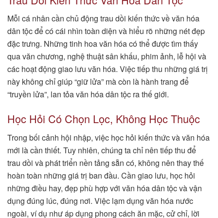
Mỗi cá nhân cần chủ động trau dồi kiến thức về văn hóa
dân tộc để có cái nhìn toàn diện và hiểu rõ những nét đẹp
đặc trưng. Những tinh hoa văn hóa có thể được tìm thấy
qua văn chương, nghệ thuật sân khấu, phim ảnh, lễ hội và
các hoạt động giao lưu văn hóa. Việc tiếp thu những giá trị
này không chỉ giúp “giữ lửa” mà còn là hành trang để
“truyền lửa”, lan tỏa văn hóa dân tộc ra thế giới.
Học Hỏi Có Chọn Lọc, Không Học Thuộc
Trong bối cảnh hội nhập, việc học hỏi kiến thức và văn hóa
mới là cần thiết. Tuy nhiên, chúng ta chỉ nên tiếp thu để
trau dồi và phát triển nền tảng sẵn có, không nên thay thế
hoàn toàn những giá trị ban đầu. Cần giao lưu, học hỏi
những điều hay, đẹp phù hợp với văn hóa dân tộc và vận
dụng đúng lúc, đúng nơi. Việc lạm dụng văn hóa nước
ngoài, ví dụ như áp dụng phong cách ăn mặc, cử chỉ, lời