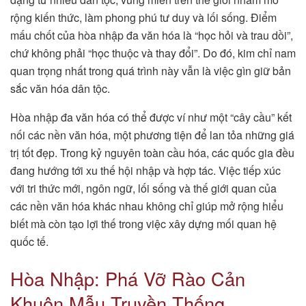
rộng kiến thức, làm phong phú tư duy và lối sống. Điểm
mấu chốt của hòa nhập đa văn hóa là “học hỏi và trau dồi”,
chứ không phải “học thuộc và thay đổi”. Do đó, kim chỉ nam
quan trọng nhất trong quá trình này vẫn là việc gìn giữ bản
sắc văn hóa dân tộc.
Hòa nhập đa văn hóa có thể được ví như một “cây cầu” kết
nối các nền văn hóa, một phương tiện để lan tỏa những giá
trị tốt đẹp. Trong kỷ nguyên toàn cầu hóa, các quốc gia đều
đang hướng tới xu thế hội nhập và hợp tác. Việc tiếp xúc
với tri thức mới, ngôn ngữ, lối sống và thế giới quan của
các nền văn hóa khác nhau không chỉ giúp mở rộng hiểu
biết mà còn tạo lợi thế trong việc xây dựng mối quan hệ
quốc tế.
Hòa Nhập: Phá Vỡ Rào Cản
Khuôn Mẫu Truyền Thống