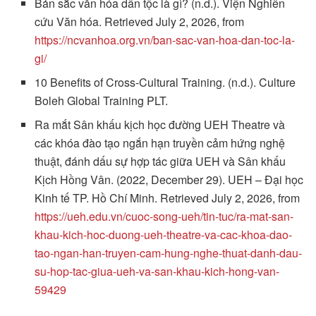
Bản sắc văn hóa dân tộc là gì? (n.d.). Viện Nghiên
cứu Văn hóa. Retrieved July 2, 2026, from
https://ncvanhoa.org.vn/ban-sac-van-hoa-dan-toc-la-
gi/
10 Benefits of Cross-Cultural Training. (n.d.). Culture
Boleh Global Training PLT.
Ra mắt Sân khấu kịch học đường UEH Theatre và
các khóa đào tạo ngắn hạn truyền cảm hứng nghệ
thuật, đánh dấu sự hợp tác giữa UEH và Sân khấu
Kịch Hồng Vân. (2022, December 29). UEH – Đại học
Kinh tế TP. Hồ Chí Minh. Retrieved July 2, 2026, from
https://ueh.edu.vn/cuoc-song-ueh/tin-tuc/ra-mat-san-
khau-kich-hoc-duong-ueh-theatre-va-cac-khoa-dao-
tao-ngan-han-truyen-cam-hung-nghe-thuat-danh-dau-
su-hop-tac-giua-ueh-va-san-khau-kich-hong-van-
59429