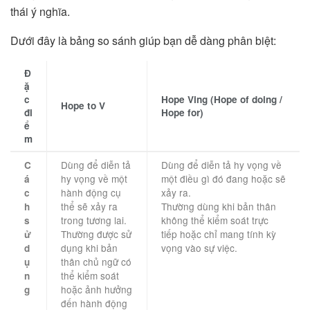
thái ý nghĩa.
Dưới đây là bảng so sánh giúp bạn dễ dàng phân biệt:
Đ
ặ
c
Hope Ving (Hope of doing /
Hope to V
đi
Hope for)
ể
m
Dùng để diễn tả
Dùng để diễn tả hy vọng về
C
hy vọng về một
một điều gì đó đang hoặc sẽ
á
hành động cụ
xảy ra.
c
thể sẽ xảy ra
Thường dùng khi bản thân
h
trong tương lai.
không thể kiểm soát trực
s
Thường được sử
tiếp hoặc chỉ mang tính kỳ
ử
dụng khi bản
vọng vào sự việc.
d
thân chủ ngữ có
ụ
thể kiểm soát
n
hoặc ảnh hưởng
g
đến hành động