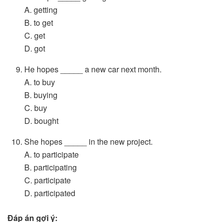
A. getting
B. to get
C. get
D. got
He hopes _____ a new car next month.
A. to buy
B. buying
C. buy
D. bought
She hopes _____ in the new project.
A. to participate
B. participating
C. participate
D. participated
Đáp án gợi ý: