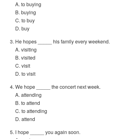
A. to buying
B. buying
C. to buy
D. buy
He hopes _____ his family every weekend.
A. visiting
B. visited
C. visit
D. to visit
We hope _____ the concert next week.
A. attending
B. to attend
C. to attending
D. attend
I hope _____ you again soon.