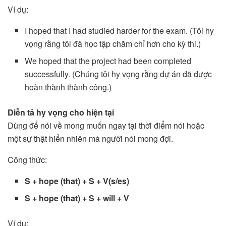
Ví dụ:
I hoped that I had studied harder for the exam. (Tôi hy
vọng rằng tôi đã học tập chăm chỉ hơn cho kỳ thi.)
We hoped that the project had been completed
successfully. (Chúng tôi hy vọng rằng dự án đã được
hoàn thành thành công.)
Diễn tả hy vọng cho hiện tại
Dùng để nói về mong muốn ngay tại thời điểm nói hoặc
một sự thật hiển nhiên mà người nói mong đợi.
Công thức:
S + hope (that) + S + V(s/es)
S + hope (that) + S + will + V
Ví dụ: