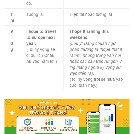
đó.
Tương lai
Hiện tại hoặc tương lai
T
hì
V
I hope to travel
I hope it raining this
í
to Europe next
weekend.
d
year.
(Lưu ý: Dạng chuẩn ngữ
(Tôi hy vọng sẽ
ụ
pháp thường là “hope that it
đi du lịch Châu
rains”, nhưng trong văn nói
Âu vào năm tới.)
hoặc các cấu trúc rút gọn V-
ing mang nghĩa kỳ vọng sự
việc diễn ra).
(Tôi hy vọng trời sẽ mưa vào
cuối tuần này.)