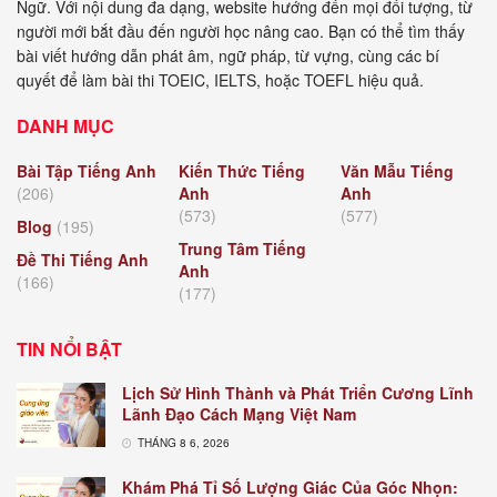
Ngữ. Với nội dung đa dạng, website hướng đến mọi đối tượng, từ
người mới bắt đầu đến người học nâng cao. Bạn có thể tìm thấy
bài viết hướng dẫn phát âm, ngữ pháp, từ vựng, cùng các bí
quyết để làm bài thi TOEIC, IELTS, hoặc TOEFL hiệu quả.
DANH MỤC
Bài Tập Tiếng Anh
Kiến Thức Tiếng
Văn Mẫu Tiếng
(206)
Anh
Anh
(573)
(577)
Blog
(195)
Trung Tâm Tiếng
Đề Thi Tiếng Anh
Anh
(166)
(177)
TIN NỔI BẬT
Lịch Sử Hình Thành và Phát Triển Cương Lĩnh
Lãnh Đạo Cách Mạng Việt Nam
THÁNG 8 6, 2026
Khám Phá Tỉ Số Lượng Giác Của Góc Nhọn: