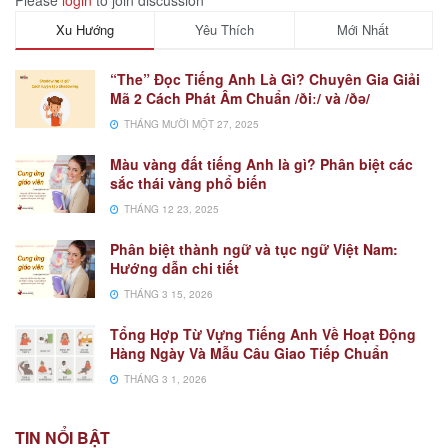
Please
login
to join discussion
Xu Hướng
Yêu Thích
Mới Nhất
“The” Đọc Tiếng Anh Là Gì? Chuyên Gia Giải
Mã 2 Cách Phát Âm Chuẩn /ðiː/ và /ðə/
THÁNG MƯỜI MỘT 27, 2025
Màu vàng đất tiếng Anh là gì? Phân biệt các
sắc thái vàng phổ biến
THÁNG 12 23, 2025
Phân biệt thành ngữ và tục ngữ Việt Nam:
Hướng dẫn chi tiết
THÁNG 3 15, 2026
Tổng Hợp Từ Vựng Tiếng Anh Về Hoạt Động
Hàng Ngày Và Mẫu Câu Giao Tiếp Chuẩn
THÁNG 3 1, 2026
TIN NỔI BẬT