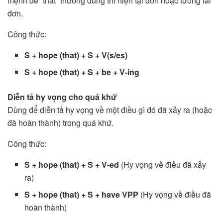
mệnh đề “that” thường dùng thì hiện tại đơn hoặc tương lai
đơn.
Công thức:
S + hope (that) + S + V(s/es)
S + hope (that) + S + be + V-ing
Diễn tả hy vọng cho quá khứ
Dùng để diễn tả hy vọng về một điều gì đó đã xảy ra (hoặc
đã hoàn thành) trong quá khứ.
Công thức:
S + hope (that) + S + V-ed
(Hy vọng về điều đã xảy
ra)
S + hope (that) + S + have VPP
(Hy vọng về điều đã
hoàn thành)