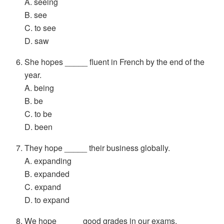
A. seeing
B. see
C. to see
D. saw
She hopes _____ fluent in French by the end of the
year.
A. being
B. be
C. to be
D. been
They hope _____ their business globally.
A. expanding
B. expanded
C. expand
D. to expand
We hope _____ good grades in our exams.