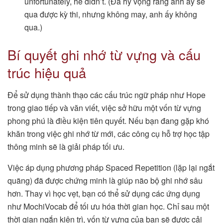
unfortunately, he didn’t. (Đã hy vọng rằng anh ấy sẽ
qua được kỳ thi, nhưng không may, anh ấy không
qua.)
Bí quyết ghi nhớ từ vựng và cấu
trúc hiệu quả
Để sử dụng thành thạo các cấu trúc ngữ pháp như Hope
trong giao tiếp và văn viết, việc sở hữu một vốn từ vựng
phong phú là điều kiện tiên quyết. Nếu bạn đang gặp khó
khăn trong việc ghi nhớ từ mới, các công cụ hỗ trợ học tập
thông minh sẽ là giải pháp tối ưu.
Việc áp dụng phương pháp Spaced Repetition (lặp lại ngắt
quãng) đã được chứng minh là giúp não bộ ghi nhớ sâu
hơn. Thay vì học vẹt, bạn có thể sử dụng các ứng dụng
như MochiVocab để tối ưu hóa thời gian học. Chỉ sau một
thời gian ngắn kiên trì, vốn từ vựng của bạn sẽ được cải