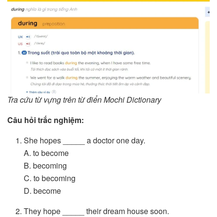
Tra cứu từ vựng trên từ điển Mochi Dictionary
Câu hỏi trắc nghiệm:
She hopes _____ a doctor one day.
A. to become
B. becoming
C. to becoming
D. become
They hope _____ their dream house soon.