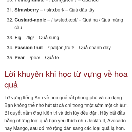
Strawberry
– /ˈstrɔːbəri/ – Quả dâu tây
Custard-apple
– /’kʌstəd,æpl/ – Quả na / Quả mãng
cầu
Fig
– /fig/ – Quả sung
Passion fruit
– /´pæʃən¸fru:t/ – Quả chanh dây
Pear
– /peə/ – Quả lê
Lời khuyên khi học từ vựng về hoa
quả
Từ vựng tiếng Anh về hoa quả rất phong phú và đa dạng.
Bạn không thể nhớ hết tất cả chỉ trong “một sớm một chiều”.
Bí quyết nằm ở sự kiên trì và tích lũy đều đặn. Hãy bắt đầu
bằng những loại quả bạn yêu thích như Jackfruit, Avocado
hay Mango, sau đó mở rộng dần sang các loại quả lạ hơn.