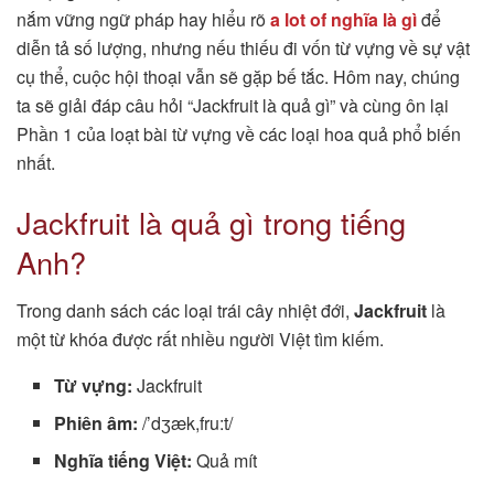
nắm vững ngữ pháp hay hiểu rõ
a lot of nghĩa là gì
để
diễn tả số lượng, nhưng nếu thiếu đi vốn từ vựng về sự vật
cụ thể, cuộc hội thoại vẫn sẽ gặp bế tắc. Hôm nay, chúng
ta sẽ giải đáp câu hỏi “Jackfruit là quả gì” và cùng ôn lại
Phần 1 của loạt bài từ vựng về các loại hoa quả phổ biến
nhất.
Jackfruit là quả gì trong tiếng
Anh?
Trong danh sách các loại trái cây nhiệt đới,
Jackfruit
là
một từ khóa được rất nhiều người Việt tìm kiếm.
Từ vựng:
Jackfruit
Phiên âm:
/’dʒæk,fru:t/
Nghĩa tiếng Việt:
Quả mít