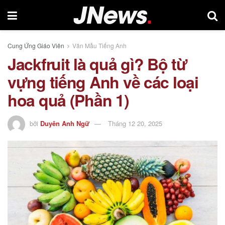
Cung Ứng Giáo Viên
Văn Mẫu Tiếng Anh
Jackfruit là quả gì? Bộ từ
vựng tiếng Anh về các loại
hoa quả (Phần 1)
bởi
Duyên Anh Ngữ
Tháng 12 20, 2025