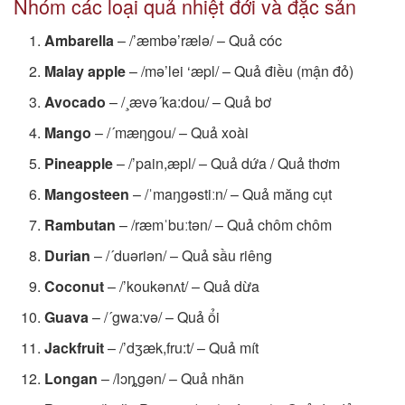
Nhóm các loại quả nhiệt đới và đặc sản
Ambarella
– /’æmbə’rælə/ – Quả cóc
Malay apple
– /mə’lei ‘æpl/ – Quả điều (mận đỏ)
Avocado
– /¸ævə´ka:dou/ – Quả bơ
Mango
– /´mæηgou/ – Quả xoài
Pineapple
– /’pain,æpl/ – Quả dứa / Quả thơm
Mangosteen
– /ˈmaŋgəstiːn/ – Quả măng cụt
Rambutan
– /ræmˈbuːtən/ – Quả chôm chôm
Durian
– /´duəriən/ – Quả sầu riêng
Coconut
– /’koukənʌt/ – Quả dừa
Guava
– /´gwa:və/ – Quả ổi
Jackfruit
– /’dʒæk,fru:t/ – Quả mít
Longan
– /lɔȵgən/ – Quả nhãn