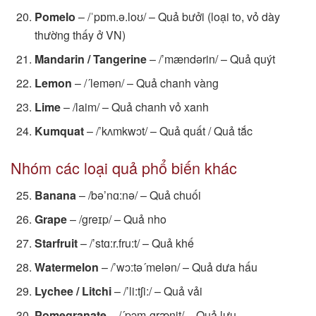
Pomelo
– /ˈpɒm.ə.loʊ/ – Quả bưởi (loại to, vỏ dày
thường thấy ở VN)
Mandarin / Tangerine
– /’mændərin/ – Quả quýt
Lemon
– /´lemən/ – Quả chanh vàng
Lime
– /laim/ – Quả chanh vỏ xanh
Kumquat
– /’kʌmkwɔt/ – Quả quất / Quả tắc
Nhóm các loại quả phổ biến khác
Banana
– /bə’nɑ:nə/ – Quả chuối
Grape
– /greɪp/ – Quả nho
Starfruit
– /’stɑ:r.fru:t/ – Quả khế
Watermelon
– /’wɔ:tə´melən/ – Quả dưa hấu
Lychee / Litchi
– /’li:tʃi:/ – Quả vải
Pomegranate
– /´pɔm¸grænit/ – Quả lựu