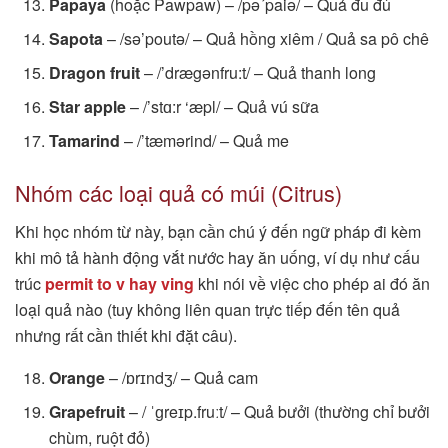
Papaya
(hoặc Pawpaw) – /pə´paiə/ – Quả đu đủ
Sapota
– /sə’poutə/ – Quả hồng xiêm / Quả sa pô chê
Dragon fruit
– /’drægənfru:t/ – Quả thanh long
Star apple
– /’stɑ:r ‘æpl/ – Quả vú sữa
Tamarind
– /’tæmərind/ – Quả me
Nhóm các loại quả có múi (Citrus)
Khi học nhóm từ này, bạn cần chú ý đến ngữ pháp đi kèm
khi mô tả hành động vắt nước hay ăn uống, ví dụ như cấu
trúc
permit to v hay ving
khi nói về việc cho phép ai đó ăn
loại quả nào (tuy không liên quan trực tiếp đến tên quả
nhưng rất cần thiết khi đặt câu).
Orange
– /ɒrɪndʒ/ – Quả cam
Grapefruit
– / ˈɡreɪp.fruːt/ – Quả bưởi (thường chỉ bưởi
chùm, ruột đỏ)