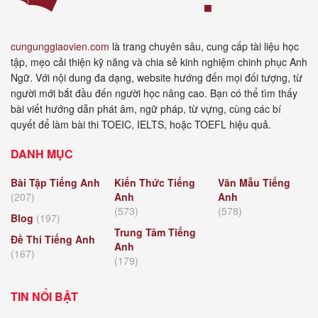
cungunggiaovien.com
là trang chuyên sâu, cung cấp tài liệu học
tập, mẹo cải thiện kỹ năng và chia sẻ kinh nghiệm chinh phục Anh
Ngữ. Với nội dung đa dạng, website hướng đến mọi đối tượng, từ
người mới bắt đầu đến người học nâng cao. Bạn có thể tìm thấy
bài viết hướng dẫn phát âm, ngữ pháp, từ vựng, cùng các bí
quyết để làm bài thi TOEIC, IELTS, hoặc TOEFL hiệu quả.
DANH MỤC
Bài Tập Tiếng Anh
Kiến Thức Tiếng
Văn Mẫu Tiếng
(207)
Anh
Anh
(573)
(578)
Blog
(197)
Trung Tâm Tiếng
Đề Thi Tiếng Anh
Anh
(167)
(179)
TIN NỔI BẬT