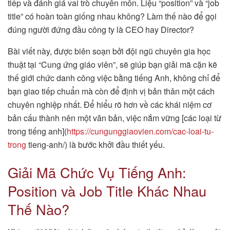
tiếp và đánh giá vai trò chuyên môn. Liệu “position” và “job
title” có hoàn toàn giống nhau không? Làm thế nào để gọi
đúng người đứng đầu công ty là CEO hay Director?
Bài viết này, được biên soạn bởi đội ngũ chuyên gia học
thuật tại “Cung ứng giáo viên”, sẽ giúp bạn giải mã cặn kẽ
thế giới chức danh công việc bằng tiếng Anh, không chỉ để
bạn giao tiếp chuẩn mà còn để định vị bản thân một cách
chuyên nghiệp nhất. Để hiểu rõ hơn về các khái niệm cơ
bản cấu thành nên một văn bản, việc nắm vững [các loại từ
trong tiếng anh](
https://cungunggiaovien.com/cac-loai-tu-
trong
tieng-anh/) là bước khởi đầu thiết yếu.
Giải Mã Chức Vụ Tiếng Anh:
Position và Job Title Khác Nhau
Thế Nào?