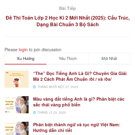
Bài Tiếp
Đề Thi Toán Lớp 2 Học Kì 2 Mới Nhất (2025): Cấu Trúc,
Dạng Bài Chuẩn 3 Bộ Sách
Please
login
to join discussion
Xu Hướng
Yêu Thích
Mới Nhất
“The” Đọc Tiếng Anh Là Gì? Chuyên Gia Giải
Mã 2 Cách Phát Âm Chuẩn /ðiː/ và /ðə/
THÁNG MƯỜI MỘT 27, 2025
Màu vàng đất tiếng Anh là gì? Phân biệt các
sắc thái vàng phổ biến
THÁNG 12 23, 2025
Phân biệt thành ngữ và tục ngữ Việt Nam:
Hướng dẫn chi tiết