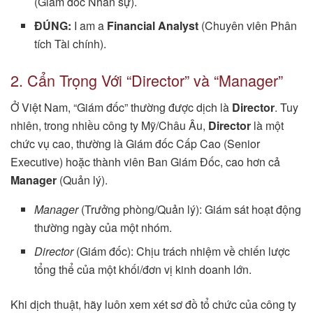
(Giám đốc Nhân sự).
ĐÚNG:
I am a
Financial Analyst
(Chuyên viên Phân
tích Tài chính).
2. Cẩn Trọng Với “Director” và “Manager”
Ở Việt Nam, “Giám đốc” thường được dịch là
Director
. Tuy
nhiên, trong nhiều công ty Mỹ/Châu Âu,
Director
là một
chức vụ cao, thường là Giám đốc Cấp Cao (Senior
Executive) hoặc thành viên Ban Giám Đốc, cao hơn cả
Manager
(Quản lý).
Manager
(Trưởng phòng/Quản lý): Giám sát hoạt động
thường ngày của một nhóm.
Director
(Giám đốc): Chịu trách nhiệm về chiến lược
tổng thể của một khối/đơn vị kinh doanh lớn.
Khi dịch thuật, hãy luôn xem xét sơ đồ tổ chức của công ty