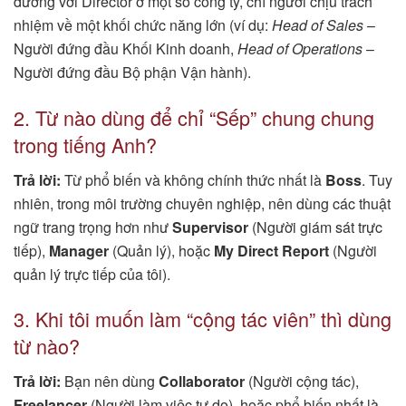
đương với Director ở một số công ty, chỉ người chịu trách
nhiệm về một khối chức năng lớn (ví dụ:
Head of Sales
–
Người đứng đầu Khối Kinh doanh,
Head of Operations
–
Người đứng đầu Bộ phận Vận hành).
2. Từ nào dùng để chỉ “Sếp” chung chung
trong tiếng Anh?
Trả lời:
Từ phổ biến và không chính thức nhất là
Boss
. Tuy
nhiên, trong môi trường chuyên nghiệp, nên dùng các thuật
ngữ trang trọng hơn như
Supervisor
(Người giám sát trực
tiếp),
Manager
(Quản lý), hoặc
My Direct Report
(Người
quản lý trực tiếp của tôi).
3. Khi tôi muốn làm “cộng tác viên” thì dùng
từ nào?
Trả lời:
Bạn nên dùng
Collaborator
(Người cộng tác),
Freelancer
(Người làm việc tự do), hoặc phổ biến nhất là