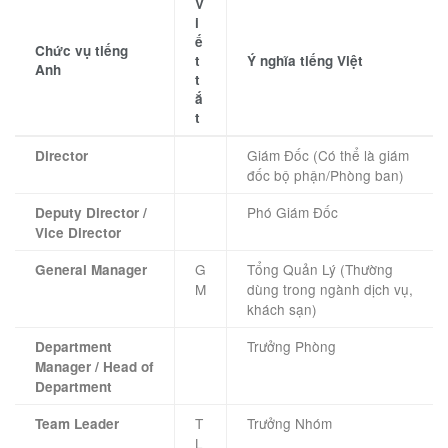
V
i
ế
Chức vụ tiếng
t
Ý nghĩa tiếng Việt
Anh
t
ắ
t
Giám Đốc (Có thể là giám
Director
đốc bộ phận/Phòng ban)
Phó Giám Đốc
Deputy Director /
Vice Director
G
Tổng Quản Lý (Thường
General Manager
M
dùng trong ngành dịch vụ,
khách sạn)
Trưởng Phòng
Department
Manager / Head of
Department
T
Trưởng Nhóm
Team Leader
L