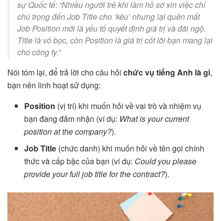
sự Quốc tế: “Nhiều người trẻ khi làm hồ sơ xin việc chỉ
chú trọng đến
Job Title
cho ‘kêu’ nhưng lại quên mất
Job Position
mới là yếu tố quyết định giá trị và đãi ngộ.
Title
là vỏ bọc, còn
Position
là giá trị cốt lõi bạn mang lại
cho công ty.”
Nói tóm lại, để trả lời cho câu hỏi
chức vụ tiếng Anh là gì
,
bạn nên linh hoạt sử dụng:
Position
(vị trí) khi muốn hỏi về vai trò và nhiệm vụ
bạn đang đảm nhận (ví dụ:
What is your current
position at the company?
).
Job Title
(chức danh) khi muốn hỏi về tên gọi chính
thức và cấp bậc của bạn (ví dụ:
Could you please
provide your full job title for the contract?
).