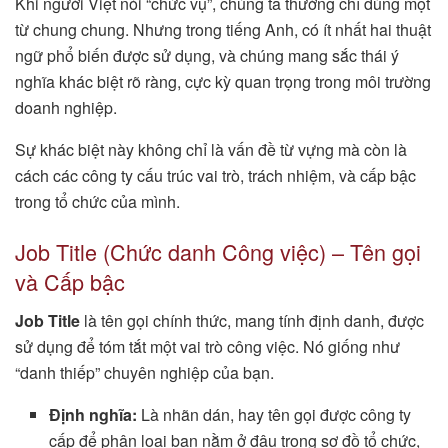
Khi người Việt nói “chức vụ”, chúng ta thường chỉ dùng một
từ chung chung. Nhưng trong tiếng Anh, có ít nhất hai thuật
ngữ phổ biến được sử dụng, và chúng mang sắc thái ý
nghĩa khác biệt rõ ràng, cực kỳ quan trọng trong môi trường
doanh nghiệp.
Sự khác biệt này không chỉ là vấn đề từ vựng mà còn là
cách các công ty cấu trúc vai trò, trách nhiệm, và cấp bậc
trong tổ chức của mình.
Job Title (Chức danh Công việc) – Tên gọi
và Cấp bậc
Job Title
là tên gọi chính thức, mang tính định danh, được
sử dụng để tóm tắt một vai trò công việc. Nó giống như
“danh thiếp” chuyên nghiệp của bạn.
Định nghĩa:
Là nhãn dán, hay tên gọi được công ty
cấp để phân loại bạn nằm ở đâu trong sơ đồ tổ chức,