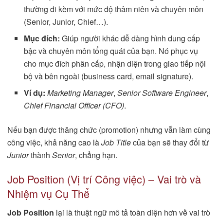
thường đi kèm với mức độ thâm niên và chuyên môn
(Senior, Junior, Chief…).
Mục đích:
Giúp người khác dễ dàng hình dung cấp
bậc và chuyên môn tổng quát của bạn. Nó phục vụ
cho mục đích phân cấp, nhận diện trong giao tiếp nội
bộ và bên ngoài (business card, email signature).
Ví dụ:
Marketing Manager
,
Senior Software Engineer
,
Chief Financial Officer (CFO)
.
Nếu bạn được thăng chức (promotion) nhưng vẫn làm cùng
công việc, khả năng cao là
Job Title
của bạn sẽ thay đổi từ
Junior
thành
Senior
, chẳng hạn.
Job Position (Vị trí Công việc) – Vai trò và
Nhiệm vụ Cụ Thể
Job Position
lại là thuật ngữ mô tả toàn diện hơn về vai trò