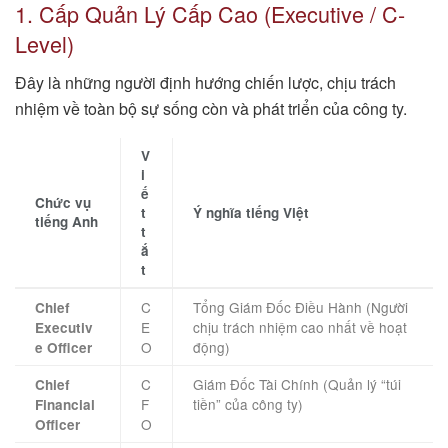
1. Cấp Quản Lý Cấp Cao (Executive / C-
Level)
Đây là những người định hướng chiến lược, chịu trách
nhiệm về toàn bộ sự sống còn và phát triển của công ty.
V
i
ế
Chức vụ
t
Ý nghĩa tiếng Việt
tiếng Anh
t
ắ
t
C
Tổng Giám Đốc Điều Hành (Người
Chief
E
chịu trách nhiệm cao nhất về hoạt
Executiv
O
động)
e Officer
C
Giám Đốc Tài Chính (Quản lý “túi
Chief
F
tiền” của công ty)
Financial
O
Officer