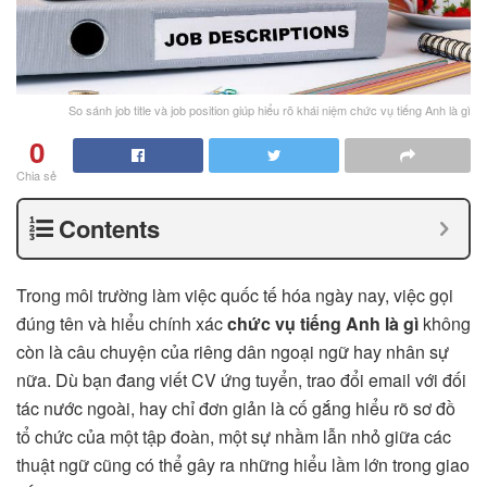
So sánh job title và job position giúp hiểu rõ khái niệm chức vụ tiếng Anh là gì
0
Chia sẻ
Contents
Trong môi trường làm việc quốc tế hóa ngày nay, việc gọi
đúng tên và hiểu chính xác
chức vụ tiếng Anh là gì
không
còn là câu chuyện của riêng dân ngoại ngữ hay nhân sự
nữa. Dù bạn đang viết CV ứng tuyển, trao đổi email với đối
tác nước ngoài, hay chỉ đơn giản là cố gắng hiểu rõ sơ đồ
tổ chức của một tập đoàn, một sự nhầm lẫn nhỏ giữa các
thuật ngữ cũng có thể gây ra những hiểu lầm lớn trong giao