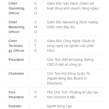
C
Giám Đốc Vận Hành (Giám sát
Chief
O
hoạt động kinh doanh hàng ngày)
Operating
O
Officer
C
Giám Đốc Marketing (Định hướng
Chief
M
chiến lược tiếp thị)
Marketing
O
Officer
C
Giám Đốc Công Nghệ (Quản lý
Chief
T
công nghệ và nghiên cứu phát
Technolo
O
triển)
gy Officer
Chủ Tịch (Đôi khi tương đương
President
CEO ở một số công ty)
Chủ Tịch Hội Đồng Quản Trị
Chairman
(Người đứng đầu Board of
Directors)
V
Phó Chủ Tịch (Thường là cấp cao
Vice
P
hơn Director ở Mỹ)
President
Người Sáng Lập
Founder