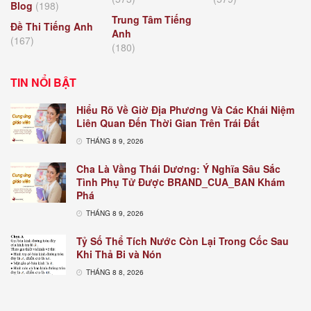
Blog
(198)
Trung Tâm Tiếng
Đề Thi Tiếng Anh
Anh
(167)
(180)
TIN NỔI BẬT
Hiểu Rõ Về Giờ Địa Phương Và Các Khái Niệm
Liên Quan Đến Thời Gian Trên Trái Đất
THÁNG 8 9, 2026
Cha Là Vầng Thái Dương: Ý Nghĩa Sâu Sắc
Tình Phụ Tử Được BRAND_CUA_BAN Khám
Phá
THÁNG 8 9, 2026
Tỷ Số Thể Tích Nước Còn Lại Trong Cốc Sau
Khi Thả Bi và Nón
THÁNG 8 8, 2026