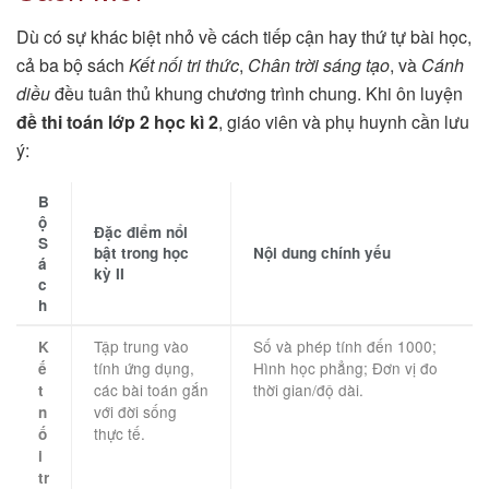
Dù có sự khác biệt nhỏ về cách tiếp cận hay thứ tự bài học,
cả ba bộ sách
Kết nối tri thức
,
Chân trời sáng tạo
, và
Cánh
diều
đều tuân thủ khung chương trình chung. Khi ôn luyện
đề thi toán lớp 2 học kì 2
, giáo viên và phụ huynh cần lưu
ý:
B
ộ
Đặc điểm nổi
S
bật trong học
Nội dung chính yếu
á
kỳ II
c
h
Tập trung vào
Số và phép tính đến 1000;
K
tính ứng dụng,
Hình học phẳng; Đơn vị đo
ế
các bài toán gắn
thời gian/độ dài.
t
với đời sống
n
thực tế.
ố
i
tr