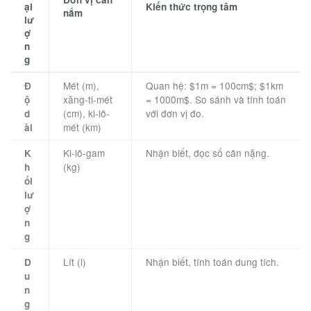
ại
Kiến thức trọng tâm
nắm
lư
ợ
n
g
Mét (m),
Quan hệ: $1m = 100cm$; $1km
Đ
xăng-ti-mét
= 1000m$. So sánh và tính toán
ộ
(cm), ki-lô-
với đơn vị đo.
d
mét (km)
ài
Ki-lô-gam
Nhận biết, đọc số cân nặng.
K
(kg)
h
ối
lư
ợ
n
g
Lít (l)
Nhận biết, tính toán dung tích.
D
u
n
g