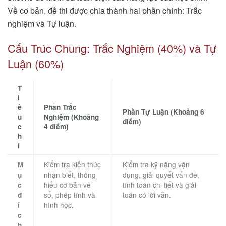
Về cơ bản, đề thi được chia thành hai phần chính: Trắc
nghiệm và Tự luận.
Cấu Trúc Chung: Trắc Nghiệm (40%) và Tự
Luận (60%)
T
i
ê
Phần Trắc
Phần Tự Luận (Khoảng 6
u
Nghiệm (Khoảng
điểm)
c
4 điểm)
h
í
Kiểm tra kiến thức
Kiểm tra kỹ năng vận
M
nhận biết, thông
dụng, giải quyết vấn đề,
ụ
hiểu cơ bản về
tính toán chi tiết và giải
c
số, phép tính và
toán có lời văn.
đ
hình học.
í
c
h