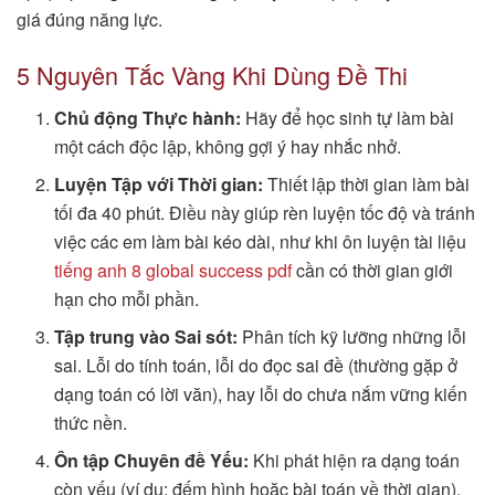
giá đúng năng lực.
5 Nguyên Tắc Vàng Khi Dùng Đề Thi
Chủ động Thực hành:
Hãy để học sinh tự làm bài
một cách độc lập, không gợi ý hay nhắc nhở.
Luyện Tập với Thời gian:
Thiết lập thời gian làm bài
tối đa 40 phút. Điều này giúp rèn luyện tốc độ và tránh
việc các em làm bài kéo dài, như khi ôn luyện tài liệu
tiếng anh 8 global success pdf
cần có thời gian giới
hạn cho mỗi phần.
Tập trung vào Sai sót:
Phân tích kỹ lưỡng những lỗi
sai. Lỗi do tính toán, lỗi do đọc sai đề (thường gặp ở
dạng toán có lời văn), hay lỗi do chưa nắm vững kiến
thức nền.
Ôn tập Chuyên đề Yếu:
Khi phát hiện ra dạng toán
còn yếu (ví dụ: đếm hình hoặc bài toán về thời gian),