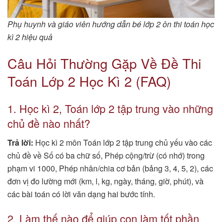
Phụ huynh và giáo viên hướng dẫn bé lớp 2 ôn thi toán học
kì 2 hiệu quả
Câu Hỏi Thường Gặp Về Đề Thi
Toán Lớp 2 Học Kì 2 (FAQ)
1. Học kì 2, Toán lớp 2 tập trung vào những
chủ đề nào nhất?
Trả lời:
Học kì 2 môn Toán lớp 2 tập trung chủ yếu vào các
chủ đề về Số có ba chữ số, Phép cộng/trừ (có nhớ) trong
phạm vi 1000, Phép nhân/chia cơ bản (bảng 3, 4, 5, 2), các
đơn vị đo lường mới (km, l, kg, ngày, tháng, giờ, phút), và
các bài toán có lời văn dạng hai bước tính.
2. Làm thế nào để giúp con làm tốt phần