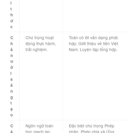
i
t
h
ứ
c
Chú trọng hoạt
Toán có lời văn dạng phức
C
động thực hành,
hợp; Giới thiệu về tiền Việt
h
trải nghiệm.
Nam; Luyện tập tổng hợp.
â
n
tr
ờ
i
s
á
n
g
t
ạ
o
Ngôn ngữ toán
Đặc biệt chú trọng Phép
C
học mạch lạc,
nhân, Phép chia và Ứng
á