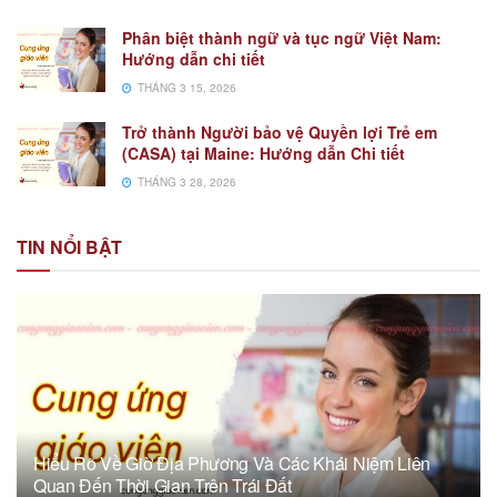
Phân biệt thành ngữ và tục ngữ Việt Nam:
Hướng dẫn chi tiết
THÁNG 3 15, 2026
Trở thành Người bảo vệ Quyền lợi Trẻ em
(CASA) tại Maine: Hướng dẫn Chi tiết
THÁNG 3 28, 2026
TIN NỔI BẬT
Hiểu Rõ Về Giờ Địa Phương Và Các Khái Niệm Liên
Quan Đến Thời Gian Trên Trái Đất