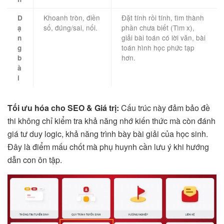
Khoanh tròn, điền
Đặt tính rồi tính, tìm thành
D
số, đúng/sai, nối.
phần chưa biết (Tìm x),
ạ
giải bài toán có lời văn, bài
n
toán hình học phức tạp
g
hơn.
b
à
i
Tối ưu hóa cho SEO & Giá trị:
Cấu trúc này đảm bảo đề
thi không chỉ kiểm tra khả năng nhớ kiến thức mà còn đánh
giá tư duy logic, khả năng trình bày bài giải của học sinh.
Đây là điểm mấu chốt mà phụ huynh cần lưu ý khi hướng
dẫn con ôn tập.