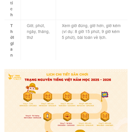
tí
c
h
Giờ, phút,
Xem giờ đúng, giờ hơn, giờ kém
T
ngày, tháng,
(ví dụ: 8 giờ 15 phút, 9 giờ kém
h
thứ
5 phút), bài toán về lịch.
ời
gi
a
n