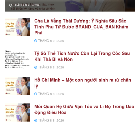
THÁNG 8 9, 2026
Cha Là Vầng Thái Dương: Ý Nghĩa Sâu Sắc
Tình Phụ Tử Được BRAND_CUA_BAN Khám
Phá
THÁNG 8 9, 2026
Tỷ Số Thể Tích Nước Còn Lại Trong Cốc Sau
Khi Thả Bi và Nón
THÁNG 8 8, 2026
Hồ Chí Minh – Một con người sinh ra từ chân
lý
THÁNG 8 8, 2026
Mối Quan Hệ Giữa Vận Tốc và Li Độ Trong Dao
Động Điều Hòa
THÁNG 8 8, 2026