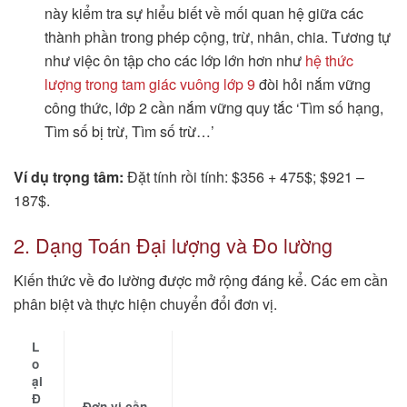
này kiểm tra sự hiểu biết về mối quan hệ giữa các
thành phần trong phép cộng, trừ, nhân, chia. Tương tự
như việc ôn tập cho các lớp lớn hơn như
hệ thức
lượng trong tam giác vuông lớp 9
đòi hỏi nắm vững
công thức, lớp 2 cần nắm vững quy tắc ‘Tìm số hạng,
Tìm số bị trừ, Tìm số trừ…’
Ví dụ trọng tâm:
Đặt tính rồi tính: $356 + 475$; $921 –
187$.
2. Dạng Toán Đại lượng và Đo lường
Kiến thức về đo lường được mở rộng đáng kể. Các em cần
phân biệt và thực hiện chuyển đổi đơn vị.
L
o
ại
Đ
Đơn vị cần