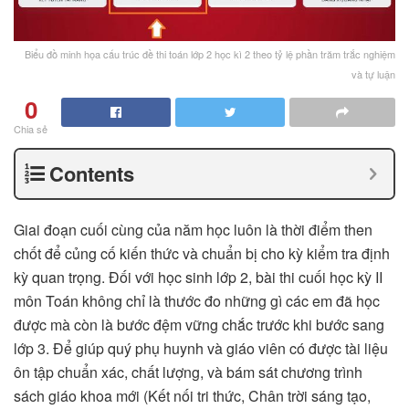
Biểu đồ minh họa cấu trúc đề thi toán lớp 2 học kì 2 theo tỷ lệ phần trăm trắc nghiệm
và tự luận
0
Chia sẻ
Contents
Giai đoạn cuối cùng của năm học luôn là thời điểm then
chốt để củng cố kiến thức và chuẩn bị cho kỳ kiểm tra định
kỳ quan trọng. Đối với học sinh lớp 2, bài thi cuối học kỳ II
môn Toán không chỉ là thước đo những gì các em đã học
được mà còn là bước đệm vững chắc trước khi bước sang
lớp 3. Để giúp quý phụ huynh và giáo viên có được tài liệu
ôn tập chuẩn xác, chất lượng, và bám sát chương trình
sách giáo khoa mới (Kết nối tri thức, Chân trời sáng tạo,