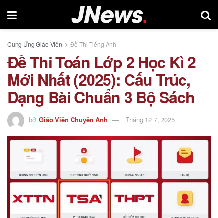
Cung Ứng Giáo Viên
Đề Thi Tiếng Anh
Đề Thi Toán Lớp 2 Học Kì 2
Mới Nhất (2025): Cấu Trúc,
Dạng Bài Chuẩn 3 Bộ Sách
bởi
Giáo Viên Chuyên Anh
Tháng 12 7, 2025