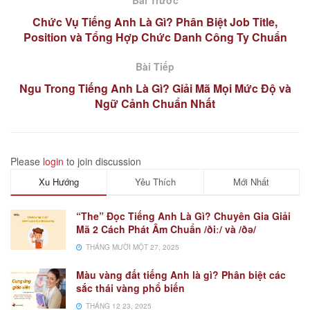
Bài Trước
Chức Vụ Tiếng Anh Là Gì? Phân Biệt Job Title,
Position và Tổng Hợp Chức Danh Công Ty Chuẩn
Bài Tiếp
Ngu Trong Tiếng Anh Là Gì? Giải Mã Mọi Mức Độ và
Ngữ Cảnh Chuẩn Nhất
Please
login
to join discussion
Xu Hướng
Yêu Thích
Mới Nhất
“The” Đọc Tiếng Anh Là Gì? Chuyên Gia Giải
Mã 2 Cách Phát Âm Chuẩn /ðiː/ và /ðə/
THÁNG MƯỜI MỘT 27, 2025
Màu vàng đất tiếng Anh là gì? Phân biệt các
sắc thái vàng phổ biến
THÁNG 12 23, 2025