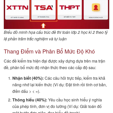
Biểu đồ minh họa cấu trúc đề thi toán lớp 2 học kì 2 theo tỷ
lệ phần trăm trắc nghiệm và tự luận
Thang Điểm và Phân Bổ Mức Độ Khó
Các đề kiểm tra hiện đại được xây dựng dựa trên ma trận
đề, phân bổ mức độ nhận thức theo các cấp độ sau:
Nhận biết (40%):
Các câu hỏi trực tiếp, kiểm tra khả
năng nhớ lại kiến thức (Ví dụ: Đặt tính rồi tính cơ bản,
điền dấu > < =).
Thông hiểu (40%):
Yêu cầu học sinh hiểu ý nghĩa
của phép tính, đơn vị đo lường (Ví dụ: Giải toán đố
một bước đơn giản, đọc biểu đồ tranh).