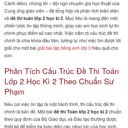
Cánh diều), chúng tôi – đội ngũ chuyên gia học thuật của
Cung ứng giáo viên – đã tổng hợp và phân tích toàn diện
về
đề thi toán lớp 2 học kì 2
. Mục tiêu là mang đến một
chiến lược ôn tập thông minh, giúp các em học sinh tự tin
chinh phục điểm số cao nhất. Việc nắm rõ cấu trúc đề thi
chính là chìa khóa đầu tiên, tương tự như việc tìm được lời
giải cho một bài
giải bài tập tiếng anh lớp 3
hiệu quả cho
con.
Phân Tích Cấu Trúc Đề Thi Toán
Lớp 2 Học Kì 2 Theo Chuẩn Sư
Phạm
Nếu coi việc ôn tập là một hành trình, thì cấu trúc đề thi
chính là bản đồ. Một bài
đề thi Toán lớp 2 học kì 2
chuẩn
theo quy định của Bộ Giáo dục và Đào tạo thường được
thiết kế để kiểm tra toàn diện các năng lực của học sinh.