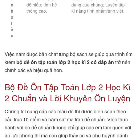
dễ hiểu; tính hệ
dụng của chúng; Luyện tập
n
thống cao.
kĩ năng tính nhẩm/tính viết.
h
d
i
ề
u
Việc nắm được bản chất từng bộ sách sẽ giúp quá trình tìm
kiếm
bộ đề ôn tập toán lớp 2 học kì 2 có đáp án
trở nên
chính xác và hiệu quả hơn.
Bộ Đề Ôn Tập Toán Lớp 2 Học Kì
2 Chuẩn và Lời Khuyên Ôn Luyện
Chúng tôi cung cấp các mẫu đề thi được biên soạn theo
cấu trúc 10 điểm và bám sát ma trận đề chuẩn. Việc thực
hành với bộ đề chuẩn không chỉ giúp các em làm quen với
áp lực phòng thi mà còn giúp thầy cô và phụ huynh đánh